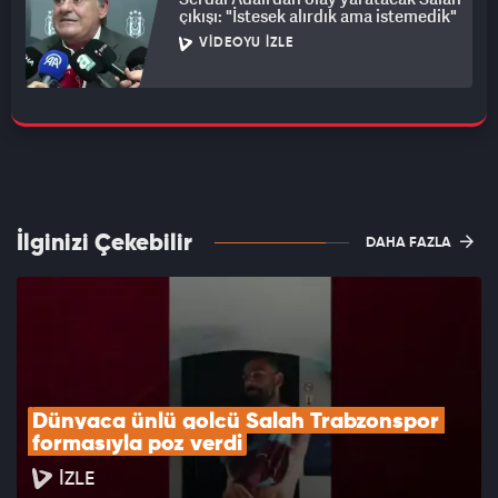
çıkışı: "İstesek alırdık ama istemedik"
VIDEOYU İZLE
İlginizi Çekebilir
DAHA FAZLA
Dünyaca ünlü golcü Salah Trabzonspor 
formasıyla poz verdi
İZLE