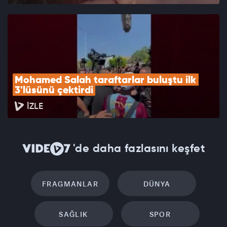
Mohamed Salah taraftarlar buluştu ilk 
3'lüsünü çektirdi
İZLE
'de daha fazlasını keşfet
FRAGMANLAR
DÜNYA
SAĞLIK
SPOR