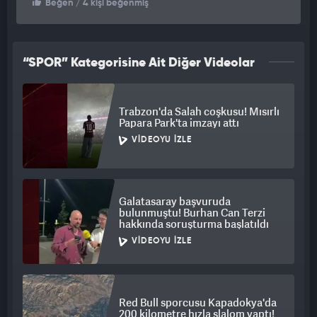
Beğen
/ 4 kişi beğenmiş
“SPOR” Kategorisine Ait Diğer Videolar
Trabzon'da Salah coşkusu! Mısırlı
Papara Park'ta imzayı attı
VIDEOYU İZLE
Galatasaray başvuruda
bulunmuştu! Burhan Can Terzi
hakkında soruşturma başlatıldı
VIDEOYU İZLE
Red Bull sporcusu Kapadokya'da
200 kilometre hızla slalom yaptı!