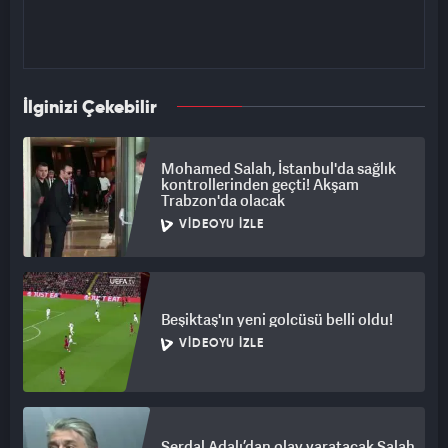
İlginizi Çekebilir
Mohamed Salah, İstanbul'da sağlık
kontrollerinden geçti! Akşam
Trabzon'da olacak
VIDEOYU İZLE
Beşiktaş'ın yeni golcüsü belli oldu!
VIDEOYU İZLE
Serdal Adalı’dan olay yaratacak Salah