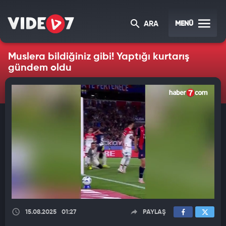
MENÜ
ARA
Muslera bildiğiniz gibi! Yaptığı kurtarış
gündem oldu
15.08.2025
01:27
PAYLAŞ