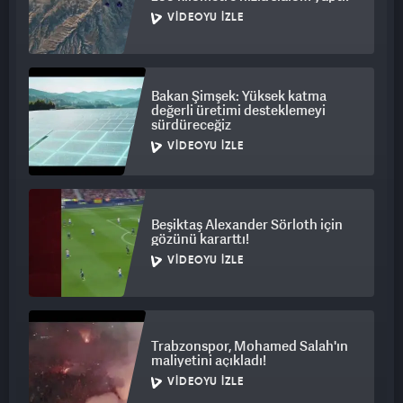
VIDEOYU İZLE
Bakan Şimşek: Yüksek katma
değerli üretimi desteklemeyi
sürdüreceğiz
VIDEOYU İZLE
Beşiktaş Alexander Sörloth için
gözünü kararttı!
VIDEOYU İZLE
Trabzonspor, Mohamed Salah'ın
maliyetini açıkladı!
VIDEOYU İZLE