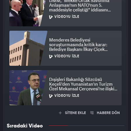
DMM, "Mekke Ortak Savunma
Anlaşması'nın NATO'nun 5.
maddesiyle çeliştiği" iddiasını
yalanladı
VIDEOYU İZLE
Menderes Belediyesi
soruşturmasında kritik karar:
Belediye Başkanı İlkay Çiçek
tutuklandı
VIDEOYU İZLE
Dışişleri Bakanlığı Sözcüsü
Keçeli'den Yunanistan'ın Turizm
Özel Mekansal Çerçevesi'ne ilişkin
açıklama
VIDEOYU İZLE
SİTENE EKLE
HABERE DÖN
Sıradaki Video