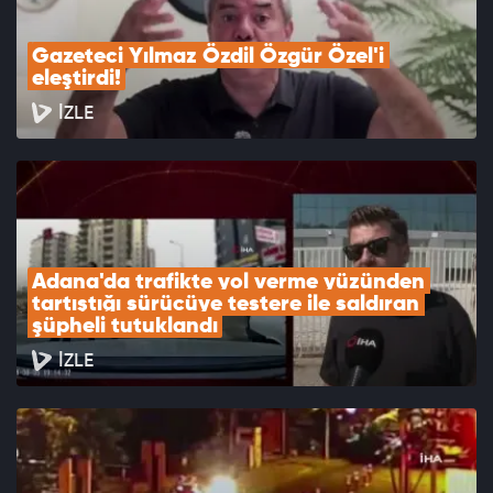
Gazeteci Yılmaz Özdil Özgür Özel'i 
eleştirdi!
İZLE
Adana'da trafikte yol verme yüzünden 
tartıştığı sürücüye testere ile saldıran 
şüpheli tutuklandı
İZLE