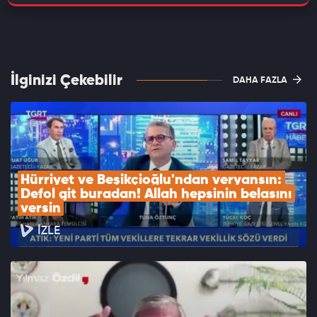
İlginizi Çekebilir
DAHA FAZLA
Hürriyet ve Beşikçioğlu'ndan veryansın: 
Defol git buradan! Allah hepsinin belasını 
versin
İZLE