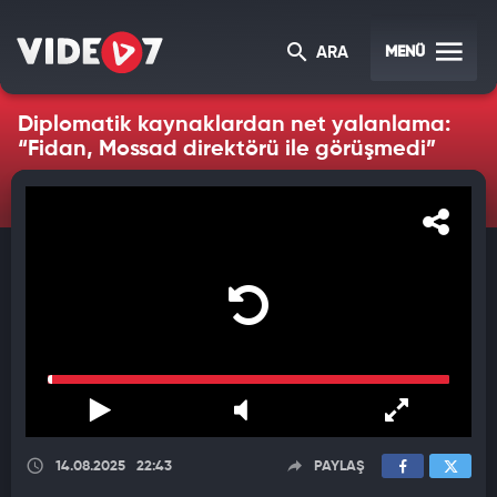
MENÜ
ARA
Diplomatik kaynaklardan net yalanlama:
“Fidan, Mossad direktörü ile görüşmedi”
14.08.2025
22:43
PAYLAŞ