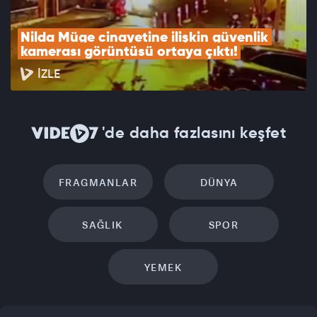
Nilda Müge cinayetine ilişkin güvenlik 
kamerası görüntüsü ortaya çıktı!
İZLE
'de daha fazlasını keşfet
FRAGMANLAR
DÜNYA
SAĞLIK
SPOR
YEMEK