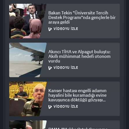
Bakan Tekin "Üniversite Tercih
Destek Programı"nda gençlerle bir
araya geldi
VIDEOYU İZLE
Akıncı TİHA ve Alpagut buluştu:
Akıllı mühimmat hedefi otonom
vurdu
VIDEOYU İZLE
Kanser hastası engelli adamın
hayalini bile kuramadığı evine
kavuşunca döktüğü gözyaşı
duygulandırdı
VIDEOYU İZLE