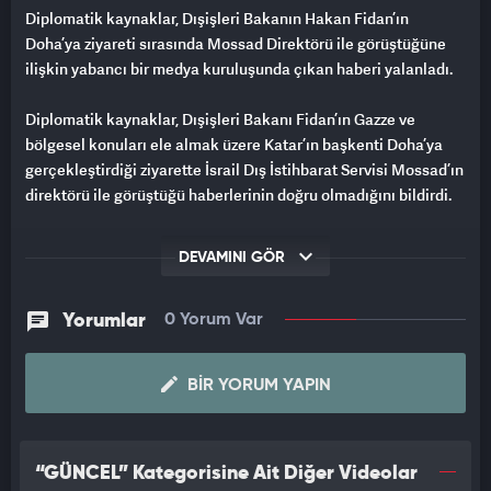
Diplomatik kaynaklar, Dışişleri Bakanın Hakan Fidan’ın
Doha’ya ziyareti sırasında Mossad Direktörü ile görüştüğüne
ilişkin yabancı bir medya kuruluşunda çıkan haberi yalanladı.
Diplomatik kaynaklar, Dışişleri Bakanı Fidan’ın Gazze ve
bölgesel konuları ele almak üzere Katar’ın başkenti Doha’ya
gerçekleştirdiği ziyarette İsrail Dış İstihbarat Servisi Mossad’ın
direktörü ile görüştüğü haberlerinin doğru olmadığını bildirdi.
Diplomatik kaynaklar tarafından yapılan açıklamada, "Dışişleri
DEVAMINI GÖR
Bakanı Fidan böyle bir görüşme yapmadı. Doha’da aynı anda
bulunmaları tamamen tesadüfi idi" denildi.
Yorumlar
0 Yorum Var
BIR YORUM YAPIN
“GÜNCEL” Kategorisine Ait Diğer Videolar