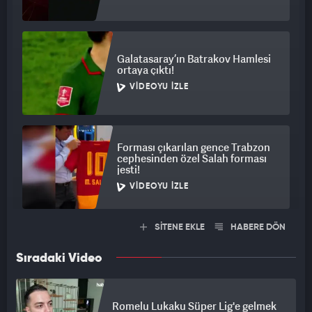
Galatasaray’ın Batrakov Hamlesi
ortaya çıktı!
VIDEOYU İZLE
Forması çıkarılan gence Trabzon
cephesinden özel Salah forması
jesti!
VIDEOYU İZLE
SİTENE EKLE
HABERE DÖN
Sıradaki Video
Romelu Lukaku Süper Lig'e gelmek