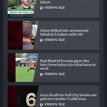
istiyor
VIDEOYU İZLE
Orkun Kökçü'nün anneannesi
Sebahat Eryalçın vefat etti
VIDEOYU İZLE
Real Madrid forması giyen dev
isim Fenerbahçe için nihai kararını
verdi
VIDEOYU İZLE
Acun Ilıcalı'nın Hull City'sinden ses
getiren transfer! 5 yıllık imza
VIDEOYU İZLE