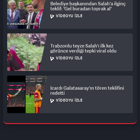
Belediye başkanından Salah'a ilginç
teklif: 'Gel buradan toprak al'
VIDEOYU İZLE
Trabzonlu teyze Salah'ı ilk kez
görünce verdiği tepki viral oldu
VIDEOYU İZLE
Icardı Galatasaray'ın tören teklifini
redetti
VIDEOYU İZLE