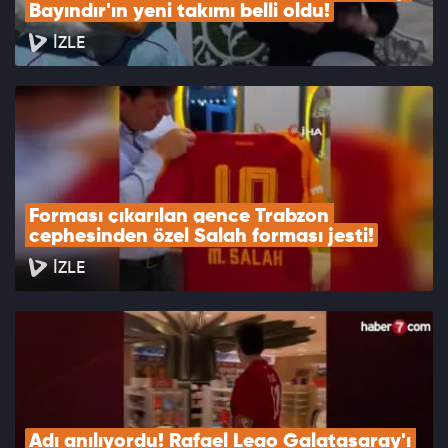
Bayındır'ın yeni takımı belli oldu!
İZLE
Forması çıkarılan gence Trabzon 
cephesinden özel Salah forması jesti!
İZLE
Adı anılıyordu! Rafael Leao Galatasaray'ı 