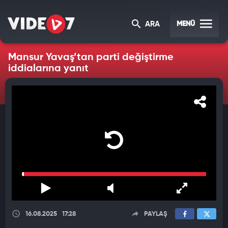
MENÜ
ARA
Mansur Yavaş’tan parti değiştirme
iddialarına yanıt
16.08.2025
17:28
PAYLAŞ