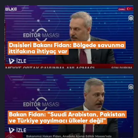
Dışişleri Bakanı Fidan: Bölgede savunma 
ittifakına ihtiyaç var
İZLE
Bakan Fidan: "Suudi Arabistan, Pakistan 
ve Türkiye yayılmacı ülkeler değil"
İZLE