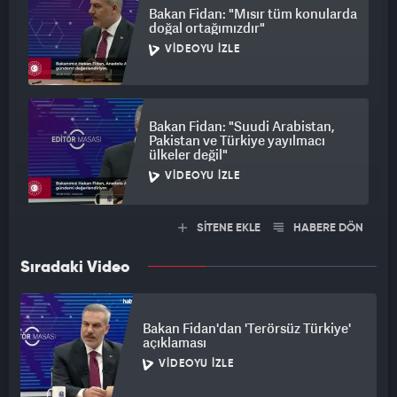
Bakan Fidan: "Mısır tüm konularda
doğal ortağımızdır"
VIDEOYU İZLE
Bakan Fidan: "Suudi Arabistan,
Pakistan ve Türkiye yayılmacı
ülkeler değil"
VIDEOYU İZLE
SİTENE EKLE
HABERE DÖN
Sıradaki Video
Bakan Fidan'dan 'Terörsüz Türkiye'
açıklaması
VIDEOYU İZLE