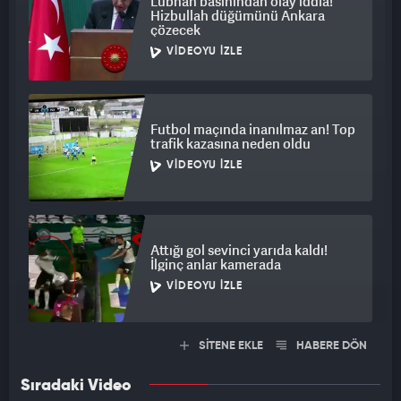
Lübnan basınından olay iddia!
Hizbullah düğümünü Ankara
çözecek
VIDEOYU İZLE
Futbol maçında inanılmaz an! Top
trafik kazasına neden oldu
VIDEOYU İZLE
Attığı gol sevinci yarıda kaldı!
İlginç anlar kamerada
VIDEOYU İZLE
SİTENE EKLE
HABERE DÖN
Sıradaki Video