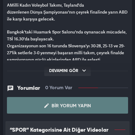
AMilli Kadın Voleybol Takımı, Tayland'da
düzenlenen Dünya Şampiyonası'nın çeyrek finalinde yarın ABD
ile karşı karşıya gelecek.
Bangkok'taki Huamark Spor Salonu'nda oynanacak mücadele,
TSİ 16.30'da başlayacak.
Organizasyonun son 16 turunda Slovenya'yı 30-28, 25-13 ve 29-
27'lik setlerle 3-0 yenmeyi başaran milli takım, çeyrek finalde
şampiyonanın güçlü ekiplerinden ABD ile eşleşti.
DEVAMINI GÖR
İLK KEZ YARI FİNALE ÇIKMA FIRSATI
Ay-yıldızlı takım, ABD'yi geçmesi halinde Dünya Şampiyonası
Yorumlar
0 Yorum Var
tarihinde ilk kez yarı finale yükselecek.
BIR YORUM YAPIN
Mücadele ettiği E Grubu'ndaki 3 maç ile son 16 turundaki
Slovenya'yı müsabakasını set vermeden kazanan ay-yıldızlılar,
ABD'yi geçmesi halinde ise Hollanda-Japonya maçının
galibiyle yarı finalde karşılaşacak.
“SPOR” Kategorisine Ait Diğer Videolar