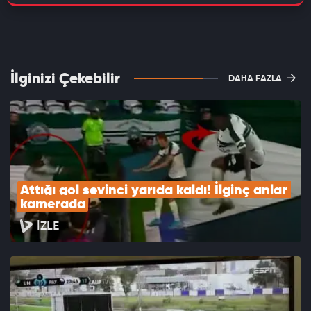
İlginizi Çekebilir
DAHA FAZLA
Attığı gol sevinci yarıda kaldı! İlginç anlar 
kamerada
İZLE