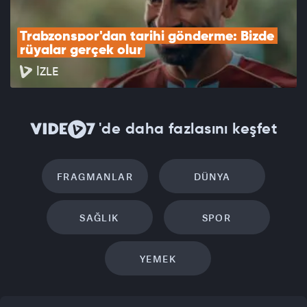
Trabzonspor'dan tarihi gönderme: Bizde 
rüyalar gerçek olur
İZLE
'de daha fazlasını keşfet
FRAGMANLAR
DÜNYA
SAĞLIK
SPOR
YEMEK