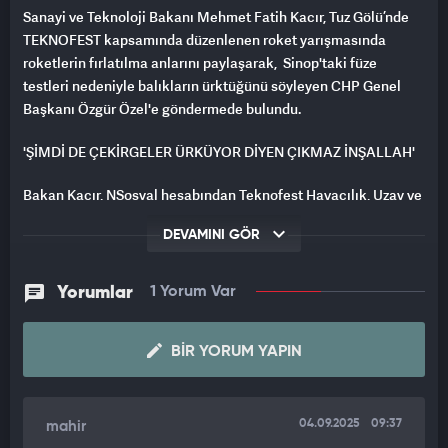
Sanayi ve Teknoloji Bakanı Mehmet Fatih Kacır, Tuz Gölü’nde
TEKNOFEST kapsamında düzenlenen roket yarışmasında
roketlerin fırlatılma anlarını paylaşarak, Sinop'taki füze
testleri nedeniyle balıkların ürktüğünü söyleyen CHP Genel
Başkanı Özgür Özel'e göndermede bulundu.
'ŞİMDİ DE ÇEKİRGELER ÜRKÜYOR DİYEN ÇIKMAZ İNŞALLAH'
Bakan Kacır, NSosyal hesabından Teknofest Havacılık, Uzay ve
Teknoloji Festivali (TEKNOFEST) kapsamında Tuz Gölü’nde
DEVAMINI GÖR
düzenlenen roket yarışmasının görüntülerini paylaştı.
Kacır, CHP Genel Başkanı Özgür Özel'in Sinop'taki
Yorumlar
1 Yorum Var
açıklamasına gönderme yaparak, "TEKNOFEST roketleri yine
göklerde. Şimdi de, ‘çekirgeler ürküyor’ diyen çıkmaz
inşallah” ifadelerini kullandı.
BIR YORUM YAPIN
ÖZGÜR ÖZEL NE DEMİŞTİ?
04.09.2025
09:37
mahir
CHP Genel Başkanı Özel, Sinop'ta düzenlenen Balıkçılık