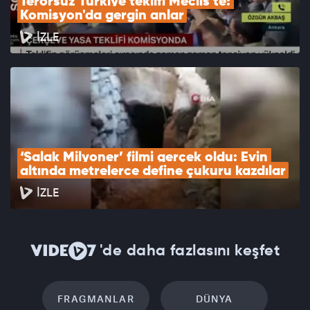
Terörsüz Türkiye teklifi Meclis'te: 
Komisyon'da gergin anlar
İZLE
‘Salak Milyoner’ filmi gerçek oldu: Evin 
altında metrelerce define çukuru kazdılar
İZLE
'de daha fazlasını keşfet
FRAGMANLAR
DÜNYA