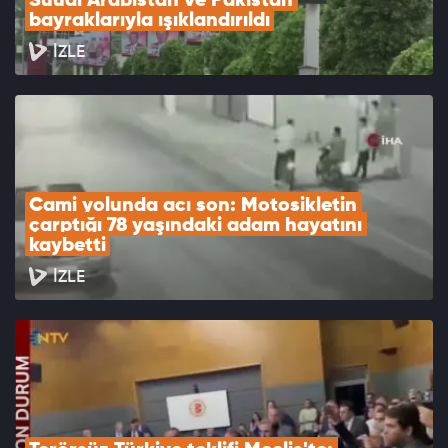
Suudi Arabistan ve Pakistan 
bayraklarıyla ışıklandırıldı
İZLE
Cami yolunda acı son: Motosikletin 
çarptığı 78 yaşındaki adam hayatını 
kaybetti
İZLE