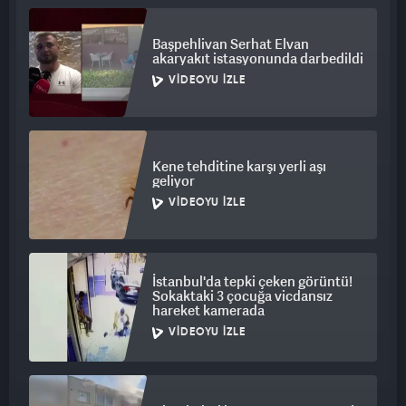
Başpehlivan Serhat Elvan
akaryakıt istasyonunda darbedildi
VIDEOYU İZLE
Kene tehditine karşı yerli aşı
geliyor
VIDEOYU İZLE
İstanbul'da tepki çeken görüntü!
Sokaktaki 3 çocuğa vicdansız
hareket kamerada
VIDEOYU İZLE