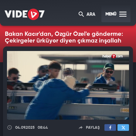
MENÜ
ARA
Bakan Kacır'dan, Özgür Özel'e gönderme:
Çekirgeler ürküyor diyen çıkmaz inşallah
04.09.2025
08:44
PAYLAŞ