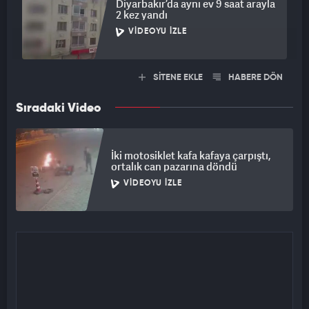
Diyarbakır’da aynı ev 9 saat arayla
2 kez yandı
VIDEOYU İZLE
SİTENE EKLE
HABERE DÖN
Sıradaki Video
İki motosiklet kafa kafaya çarpıştı,
ortalık can pazarına döndü
VIDEOYU İZLE