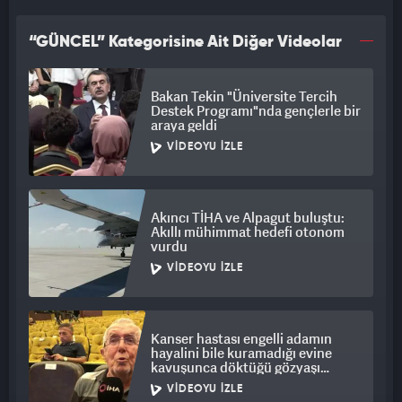
“GÜNCEL” Kategorisine Ait Diğer Videolar
Bakan Tekin "Üniversite Tercih
Destek Programı"nda gençlerle bir
araya geldi
VIDEOYU İZLE
Akıncı TİHA ve Alpagut buluştu:
Akıllı mühimmat hedefi otonom
vurdu
VIDEOYU İZLE
Kanser hastası engelli adamın
hayalini bile kuramadığı evine
kavuşunca döktüğü gözyaşı
duygulandırdı
VIDEOYU İZLE