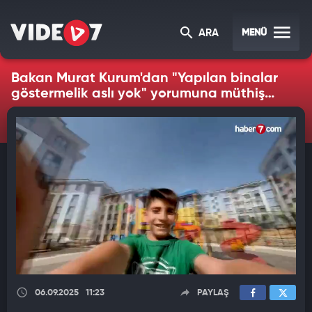
MENÜ
ARA
Bakan Murat Kurum'dan "Yapılan binalar
göstermelik aslı yok" yorumuna müthiş
cevap
06.09.2025
11:23
PAYLAŞ