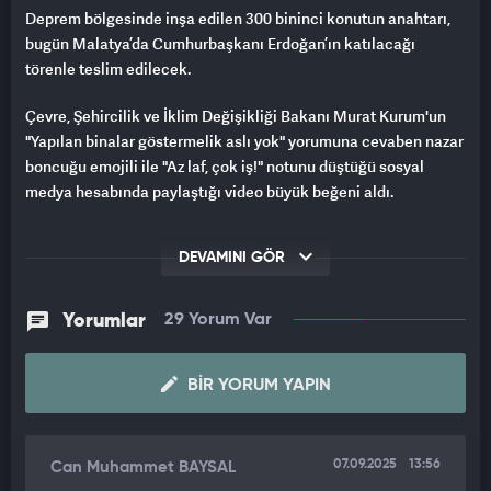
Deprem bölgesinde inşa edilen 300 bininci konutun anahtarı,
bugün Malatya’da Cumhurbaşkanı Erdoğan’ın katılacağı
törenle teslim edilecek.
Çevre, Şehircilik ve İklim Değişikliği Bakanı Murat Kurum'un
"Yapılan binalar göstermelik aslı yok" yorumuna cevaben nazar
boncuğu emojili ile "Az laf, çok iş!" notunu düştüğü sosyal
medya hesabında paylaştığı video büyük beğeni aldı.
Yeni konut teslimatlarıyla birlikte deprem bölgesi genelinde
DEVAMINI GÖR
teslim sayıları, 249 bin 824’ü konut, 8.907’si iş yeri ve 46 bin 105’i
köy evi olmak üzere toplam 304 bin 836’ya yükselecek. Saatte
23, günde 550 konut inşa edilen deprem bölgesinde 7/24
Yorumlar
29 Yorum Var
vardiya esasıyla çalışmalar yapılıyor.
Bu kapsamda yıl sonuna kadar 358 bin 859’u konut, 31 bin
BIR YORUM YAPIN
307’si iş yeri, 62 bin 817’si köy evi olmak üzere toplam 452 bin
983 bağımsız bölümün teslim edilmesiyle birlikte çalışmaların
tamamlanması hedefleniyor.
07.09.2025
13:56
Can Muhammet BAYSAL