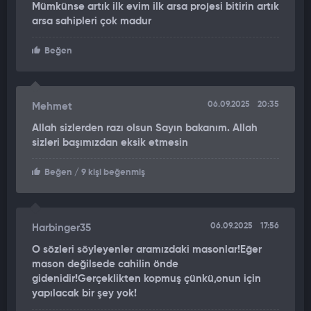
Mümkünse artık ilk evim ilk arsa projesi bitirin artık
arsa sahipleri çok madur
Beğen
06.09.2025
20:35
Mehmet
Allah sizlerden razı olsun Sayın bakanım. Allah
sizleri başımızdan eksik etmesin
Beğen
/ 9 kişi beğenmiş
06.09.2025
17:56
Harbinger35
O sözleri söyleyenler aramızdaki masonlar!Eğer
mason değilsede cahilin önde
gidenidir!Gerçeklikten kopmuş çünkü,onun için
yapılacak bir şey yok!