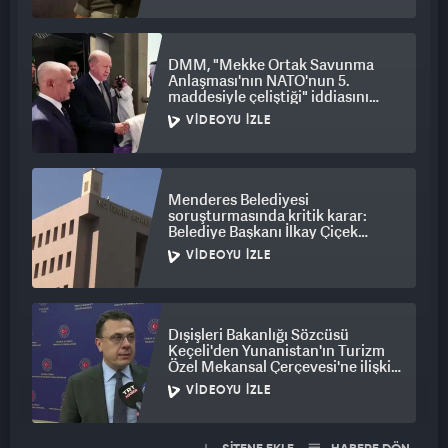
DMM, "Mekke Ortak Savunma
Anlaşması'nın NATO'nun 5.
maddesiyle çeliştiği" iddiasını
yalanladı
VIDEOYU İZLE
Menderes Belediyesi
soruşturmasında kritik karar:
Belediye Başkanı İlkay Çiçek
tutuklandı
VIDEOYU İZLE
Dışişleri Bakanlığı Sözcüsü
Keçeli'den Yunanistan'ın Turizm
Özel Mekansal Çerçevesi'ne ilişkin
açıklama
VIDEOYU İZLE