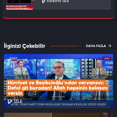
VIDEOYU İZLE
İlginizi Çekebilir
DAHA FAZLA
Hürriyet ve Beşikçioğlu'ndan veryansın: 
Defol git buradan! Allah hepsinin belasını 
versin
İZLE