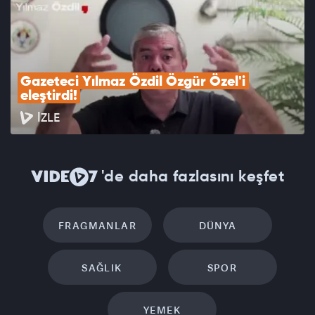
Gazeteci Yılmaz Özdil Özgür Özel'i 
eleştirdi!
İZLE
'de daha fazlasını keşfet
FRAGMANLAR
DÜNYA
SAĞLIK
SPOR
YEMEK