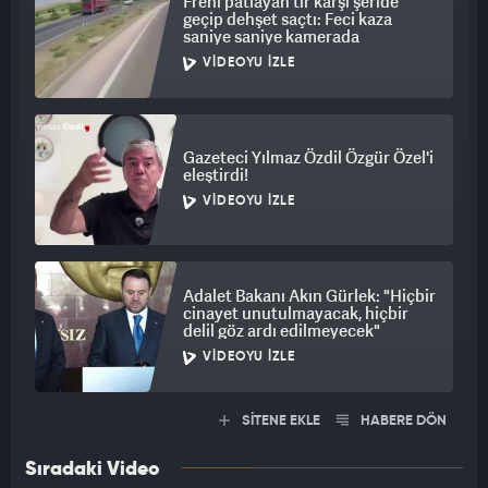
Freni patlayan tır karşı şeride
geçip dehşet saçtı: Feci kaza
saniye saniye kamerada
VIDEOYU İZLE
Gazeteci Yılmaz Özdil Özgür Özel'i
eleştirdi!
VIDEOYU İZLE
Adalet Bakanı Akın Gürlek: "Hiçbir
cinayet unutulmayacak, hiçbir
delil göz ardı edilmeyecek"
VIDEOYU İZLE
SİTENE EKLE
HABERE DÖN
Sıradaki Video