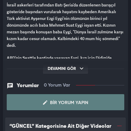
İsrail askerleri tarafından Batı Şeria’da düzenlenen barışçıl
gösteride başından vurularak hayatını kaybeden Amerikalı
Türk aktivist Ayşenur Ezgi Eygi’nin ölümünün birinci yıl
dönümünde acılı baba Mehmet Suat Eygi isyan etti. Kızının
mezarı başında konuşan baba Eygi, “Dünya İsrail zulmüne karşı
kızım kadar cesur olamadı. Kalbimdeki 40 mum hiç sönmedi”
dedi.
ABD’nin Seattle kentinde yaşayan Eygi, kızı için Didim’de
düzenlenen anma programına katıldı. ABD hükümetinin İsrail
DEVAMINI GÖR
söz konusu olduğunda hiçbir soruşturma açmadığını
vurgulayan baba Eygi, “Washington’a gidiyoruz, kongrede bize
destek olan isimlerle sesimizi duyurmaya çalışıyoruz. Kendi
Yorumlar
0 Yorum Var
çabamızla adalet arıyoruz” ifadelerini kullandı.
BIR YORUM YAPIN
Ayşenur’un lise yıllarından itibaren insan hakları
mücadelesinin içinde olduğunu hatırlatan Eygi, “Siyahilerin,
Kızılderililerin hakları için mücadele etti, Filistin için de
merhameti onu oraya götürdü. Zulme seyirci kalmadı. Dünya
“GÜNCEL” Kategorisine Ait Diğer Videolar
sessiz kaldı ama o susmadı” diye konuştu.