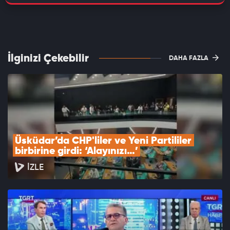
İlginizi Çekebilir
DAHA FAZLA
Üsküdar’da CHP'liler ve Yeni Partililer 
birbirine girdi: ‘Alayınızı…’
İZLE