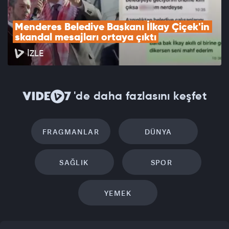
Menderes Belediye Başkanı İlkay Çiçek'in 
skandal mesajları ortaya çıktı
İZLE
'de daha fazlasını keşfet
FRAGMANLAR
DÜNYA
SAĞLIK
SPOR
YEMEK