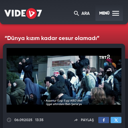
MENÜ
ARA
“Dünya kızım kadar cesur olamadı”
06.09.2025
13:35
PAYLAŞ