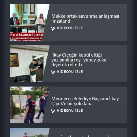
Mekke ortak savunma anlaşması
imzalandı
VIDEOYU İZLE
İlkay Çiçeğin kabül ettiği
yazışmaları eşi 'yapay zeka'
diyerek ret etti
VIDEOYU İZLE
Menderes Belediye Başkanı İlkay
Çiçek'e bir şok daha
VIDEOYU İZLE