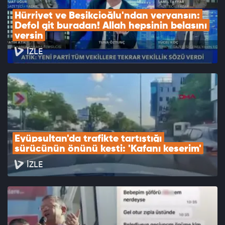
Hürriyet ve Beşikçioğlu'ndan veryansın: 
Defol git buradan! Allah hepsinin belasını 
versin
İZLE
Eyüpsultan'da trafikte tartıştığı 
sürücünün önünü kesti: 'Kafanı keserim'
İZLE