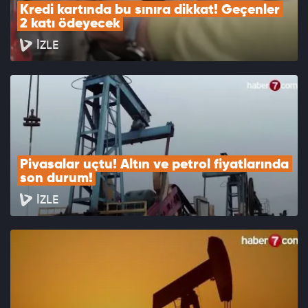
Kredi kartında bu sınıra dikkat! Geçenler 
2 katı ödeyecek
İZLE
Piyasalar uçtu! Altın ve petrol fiyatlarında 
son durum!
İZLE