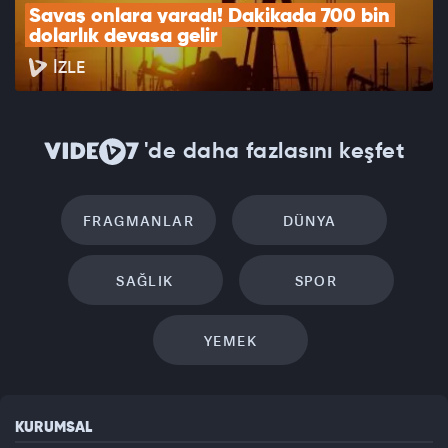
Savaş onlara yaradı! Dakikada 700 bin 
dolarlık devasa gelir
İZLE
'de daha fazlasını keşfet
FRAGMANLAR
DÜNYA
SAĞLIK
SPOR
YEMEK
KURUMSAL