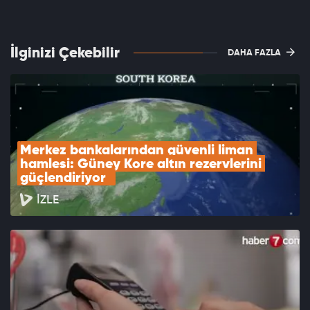
İlginizi Çekebilir
DAHA FAZLA
Merkez bankalarından güvenli liman 
hamlesi: Güney Kore altın rezervlerini 
güçlendiriyor  
İZLE