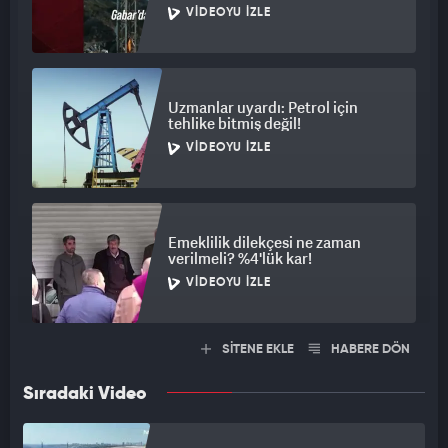
VIDEOYU İZLE
Uzmanlar uyardı: Petrol için
tehlike bitmiş değil!
VIDEOYU İZLE
Emeklilik dilekçesi ne zaman
verilmeli? %4'lük kar!
VIDEOYU İZLE
SİTENE EKLE
HABERE DÖN
Sıradaki Video