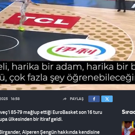
.2025
16:58
PAYLAŞ
sveç'i 85-79 mağlup ettiği EuroBasket son 16 turu
Sıra
a ülkesinden bir itiraf geldi.
Birgander, Alperen Şengün hakkında kendisine