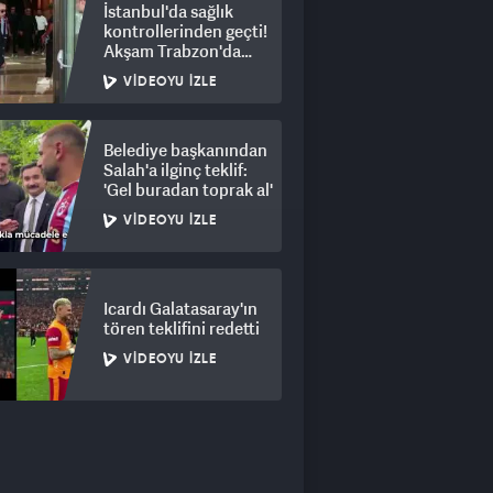
İstanbul'da sağlık
kontrollerinden geçti!
Akşam Trabzon'da
olacak
VIDEOYU İZLE
Belediye başkanından
Salah'a ilginç teklif:
'Gel buradan toprak al'
VIDEOYU İZLE
Icardı Galatasaray'ın
tören teklifini redetti
VIDEOYU İZLE