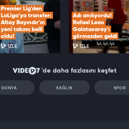
Premier Lig'den 
LaLiga'ya transfer: 
Adı anılıyordu! 
Altay Bayındır'ın 
Rafael Leao 
yeni takımı belli 
Galatasaray'ı 
oldu!
görmezden geldi
İZLE
İZLE
'de daha fazlasını keşfet
DÜNYA
SAĞLIK
SPOR