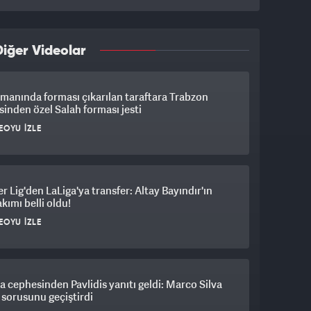
iğer Videolar
manında forması çıkarılan taraftara Trabzon
inden özel Salah forması jesti
EOYU İZLE
r Lig'den LaLiga'ya transfer: Altay Bayındır'ın
akımı belli oldu!
EOYU İZLE
a cephesinden Pavlidis yanıtı geldi: Marco Silva
k sorusunu geçiştirdi