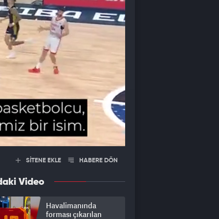
SİTENE EKLE
HABERE DÖN
daki Video
Havalimanında
forması çıkarılan