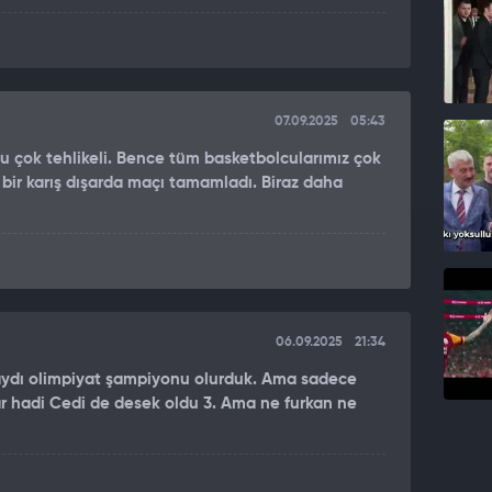
07.09.2025
05:43
Bu çok tehlikeli. Bence tüm basketbolcularımız çok
li bir karış dışarda maçı tamamladı. Biraz daha
06.09.2025
21:34
saydı olimpiyat şampiyonu olurduk. Ama sadece
dar hadi Cedi de desek oldu 3. Ama ne furkan ne