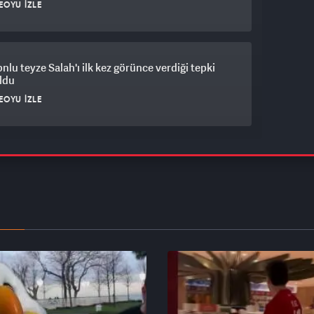
EOYU İZLE
nlu teyze Salah'ı ilk kez görünce verdiği tepki
oldu
EOYU İZLE
urt fiyat kırdı Galatasaray gaza bastı: Can Uzun
ferinde dev hamle
EOYU İZLE
saray'ın yıldızı Barış Alper Yılmaz Süper Lig
nu kırarak ayrılabilir!
EOYU İZLE