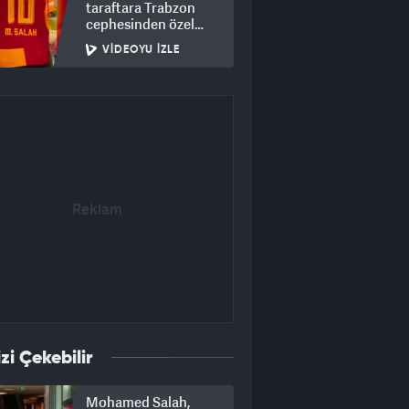
taraftara Trabzon
cephesinden özel
Salah forması jesti
VIDEOYU İZLE
izi Çekebilir
Mohamed Salah,