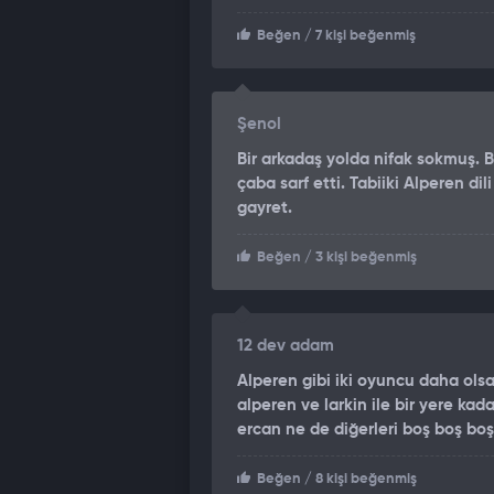
Beğen
/ 7 kişi beğenmiş
Şenol
Bir arkadaş yolda nifak sokmuş. 
çaba sarf etti. Tabiiki Alperen di
gayret.
Beğen
/ 3 kişi beğenmiş
12 dev adam
Alperen gibi iki oyuncu daha ol
alperen ve larkin ile bir yere ka
ercan ne de diğerleri boş boş boş
Beğen
/ 8 kişi beğenmiş