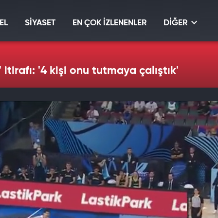
EL
SİYASET
EN ÇOK İZLENENLER
DİĞER
tirafı: '4 kişi onu tutmaya çalıştık'