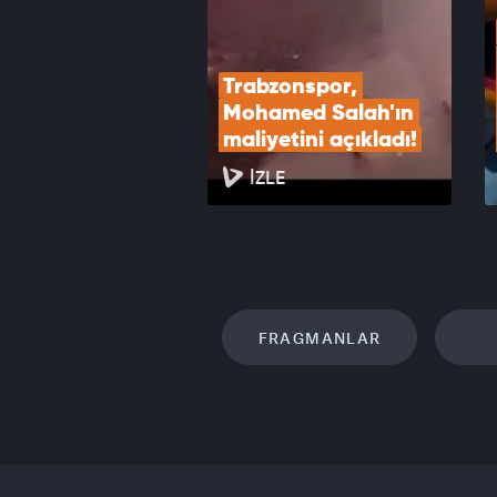
Trabzonspor, 
Mohamed Salah'ın 
maliyetini açıkladı!
İZLE
FRAGMANLAR