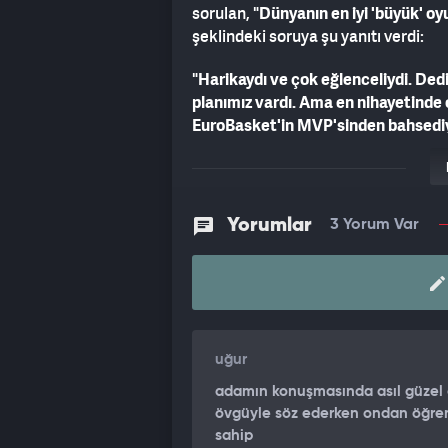
sorulan, "
Dünyanın en iyi 'büyük' oy
şeklindeki soruya şu yanıtı verdi:
"
Harikaydı ve çok eğlenceliydi. Ded
planımız vardı. Ama en nihayetinde 
EuroBasket'in MVP'sinden bahsediyor
basketbol oyuncusu, alçakgönüllü, ç
bir oyuncu.
"
Birgander, son dakikalara kadar Türk
Yorumlar
3 Yorum Var
İsveç Milli Takımı'nın geleceğiyle ilg
"
Bir sonraki EuroBasket'te veya D
düşünüyorum, belki daha iyisini yapab
Simon Birgander, Türkiye karşısında
uğur
katkı sağlayan isimler arasındaydı. 14
tamamladı.
adamın konuşmasında asıl güzel 
övgüyle söz ederken ondan öğreneb
Türkiye, çeyrek finalde Polonya - B
sahip