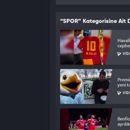
“SPOR” Kategorisine Ait D
Havali
cephes
VID
Premie
yeni t
VID
Benfic
ayrılı