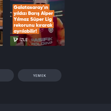
Galatasaray'ın 
yıldızı Barış Alper 
Yılmaz Süper Lig 
rekorunu kırarak 
ayrılabilir! 
İZLE
YEMEK