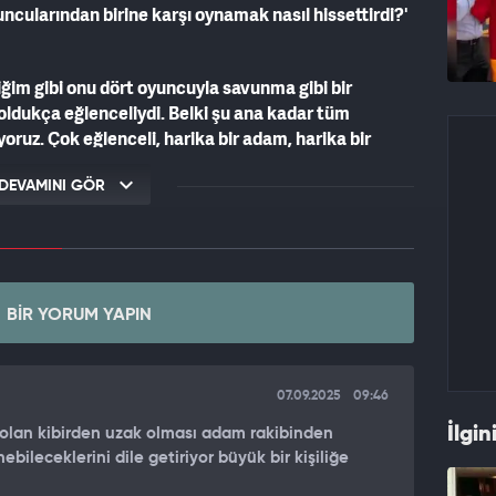
uncularından birine karşı oynamak nasıl hissettirdi?
'
iğim gibi onu dört oyuncuyla savunma gibi bir
oldukça eğlenceliydi. Belki şu ana kadar tüm
uz. Çok eğlenceli, harika bir adam, harika bir
ok fazla şey öğrenebileceğimiz bir isim. Çok çok iyi
DEVAMINI GÖR
iye karşısında baskılı oynadıklarını belirtirken,
ili mutlu olduğunu ifade etti:
ünya Şampiyonası'na kadar vaktimiz olduğunu
BIR YORUM YAPIN
iliriz.
"
 32 dakika süre alırken, parkede takımına en çok
07.09.2025
09:46
 sayı, 13 ribaund, 4 asistlik istatistikle maçı
İlgin
olan kibirden uzak olması adam rakibinden
ileceklerini dile getiriyor büyük bir kişiliğe
osna-Hersek maçının galibiyle kozlarını paylaşacak.