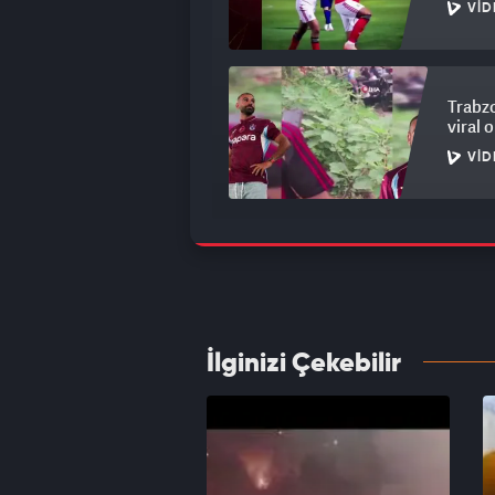
VID
Trabzo
viral 
VID
Frankf
trans
VID
İlginizi Çekebilir
Galata
rekoru
VID