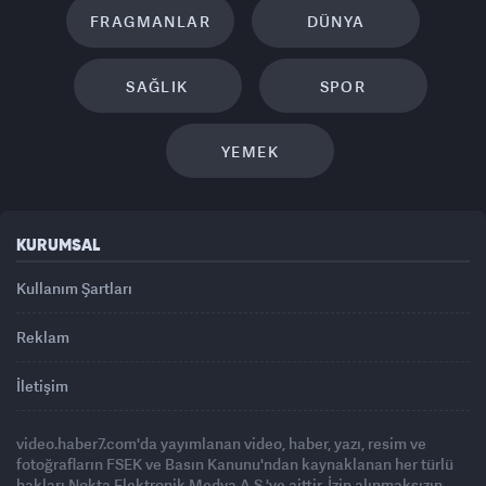
FRAGMANLAR
DÜNYA
SAĞLIK
SPOR
YEMEK
KURUMSAL
Kullanım Şartları
Reklam
İletişim
video.haber7.com'da yayımlanan video, haber, yazı, resim ve
fotoğrafların FSEK ve Basın Kanunu'ndan kaynaklanan her türlü
hakları Nokta Elektronik Medya A.Ş.'ye aittir. İzin alınmaksızın,