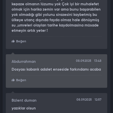
kepaze olmanın lüzumu yok Çok iyi bir muhalefet
olmak için harika zemin var ama bunu başarabilen
yok olmadığı gibi yolunu sirazesini kaybetmiş bu
ülkeye utanç dışında fayda olmaz hale dönüşmüş
su ,umreleri olayları tarihe kaydolmasina müsade
etmeyin artık yeter !
Beğen
08.09.2025
13:48
Abdurrahman
Dosyası kabarık adalet enseside farkındamı acaba
Beğen
08.09.2025
12:57
Bülent duman
yazıklar olsun