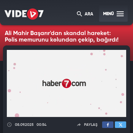
MENÜ
ARA
Ali Mahir Başarır'dan skandal hareket:
Polis memurunu kolundan çekip, bağırdı!
08.09.2025
00:54
PAYLAŞ