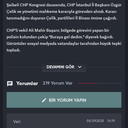
Şaibeli CHP Kongresi davasında, CHP İstanbul İl Başkanı Özgür
Çelik ve yönetimi mahkeme kararıyla görevden alındı. Kararı
tanımadığını duyuran Çelik, partilileri İl Binası önüne çağırdı.
CHP'li vekil Ali Mahir Başarır, bölgede görevini yapan bir
polisin kolundan çekip "Buraya gel dedim." diyerek bağırdı.
Görüntüler sosyal medyada vatandaşlar tarafından büyük tepki
topladı.
DEVAMINI GÖR
Yorumlar
219 Yorum Var
BIR YORUM YAPIN
08.09.2025
16:19
Veli