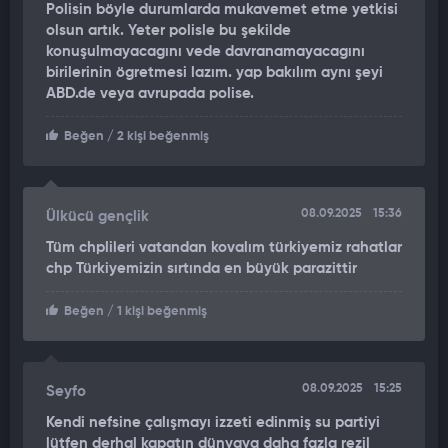
Polisin böyle durumlarda mukavemet etme yetkisi
olsun artık. Yeter polisle bu şekilde
konuşulmayacagını vede davranamayacagını
birilerinin ögretmesi lazım. yap bakılım aynı şeyi
ABD.de veya avrupada polise.
Beğen
/ 2 kişi beğenmiş
08.09.2025
15:36
Ülkücü gençlik
Tüm chplileri vatandan kovalım türkiyemiz rahatlar
chp Türkiyemizin sırtında en büyük parazittir
Beğen
/ 1 kişi beğenmiş
08.09.2025
15:25
Seyfo
Kendi nefsine çalışmayı izzeti edinmiş su partiyi
lütfen derhal kapatın dünyaya daha fazla rezil