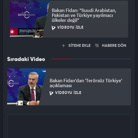
Bakan Fidan: "Suudi Arabistan,
Pakistan ve Türkiye yayılmacı
ülkeler değil"
VIDEOYU İZLE
SİTENE EKLE
HABERE DÖN
Sıradaki Video
Bakan Fidan'dan 'Terörsüz Türkiye'
açıklaması
VIDEOYU İZLE