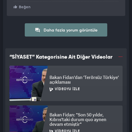
Beğen
Daha fazla yorum görüntüle
“SİYASET” Kategorisine Ait Diğer Videolar
Bakan Fidan'dan 'Terörsüz Türkiye'
açıklaması
VIDEOYU İZLE
Bakan Fidan: "Son 50 yıldır,
Kıbrıs'taki durum quo aynen
devam etmiştir"
VIDEOYU İZLE