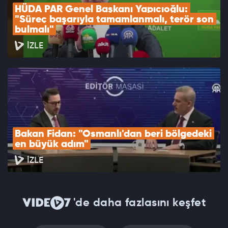
HÜDA PAR Genel Başkanı Yapıcıoğlu: 
"Süreç başarıyla tamamlanmalı, terör son 
bulmalı"
İZLE
Bakan Fidan: "Osmanlı'dan beri bölgedeki 
en büyük adım"
İZLE
'de daha fazlasını keşfet