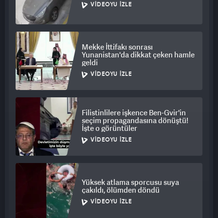
VIDEOYU İZLE
Mekke İttifakı sonrası
Yunanistan'da dikkat çeken hamle
geldi
VIDEOYU İZLE
Filistinlilere işkence Ben-Gvir'in
seçim propagandasına dönüştü!
İşte o görüntüler
VIDEOYU İZLE
Yüksek atlama sporcusu suya
çakıldı, ölümden döndü
VIDEOYU İZLE