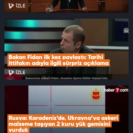
İZLE
Bakan Fidan ilk kez paylaştı: Tarihi 
ittifakın adıyla ilgili sürpriz açıklama
İZLE
Rusya: Karadeniz’de, Ukrayna’ya askeri 
malzeme taşıyan 2 kuru yük gemisini 
vurduk