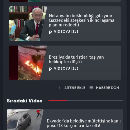
Netanyahu beklenildiği gibi yine
Gazze’deki ateşkesin ikinci aşama
planını reddetti
VIDEOYU İZLE
Brezilya'da turistleri taşıyan
helikopter düştü
VIDEOYU İZLE
SİTENE EKLE
HABERE DÖN
Sıradaki Video
Ekvador'da belediye müfettişine kanlı
pusu! 13 kurşunla infaz etti!