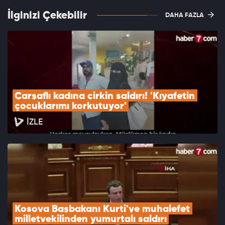
İlginizi Çekebilir
DAHA FAZLA
Çarşaflı kadına çirkin saldırı! 'Kıyafetin 
çocuklarımı korkutuyor'
İZLE
Kosova Başbakanı Kurti'ye muhalefet 
milletvekilinden yumurtalı saldırı