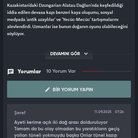
Kazakistan’daki Dzungarian Alatau Dağları’nda keşfedildiği
iddia edilen devasa kapı benzeri kaya oluşumu, sosyal
medyada ‘antik uzaylılar’ ve ‘Yecüc-Mecüc’ tartışmalarını
alevlendirdi. Uzmanlar ise bunun doğanın oyunu olabileceğini
söylüyor.
DEVAMINI GÖR
Yorumlar
10 Yorum Var
BIR YORUM YAPIN
11.09.2025
07:26
Şeref
Ayeti kerime açık iki dağ arası dolduruluyor
Tamam da bu olay olmadan bu yaratıkların geçiş
yolları tüneli yokmuydu başka Onlar tünel kazıp