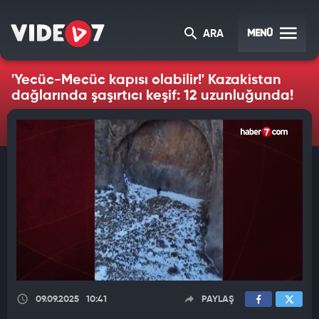
MENÜ
ARA
'Yecüc-Mecüc kapısı olabilir!' Kazakistan
dağlarında şaşırtıcı keşif: 12 uzunluğunda!
09.09.2025
10:41
PAYLAŞ