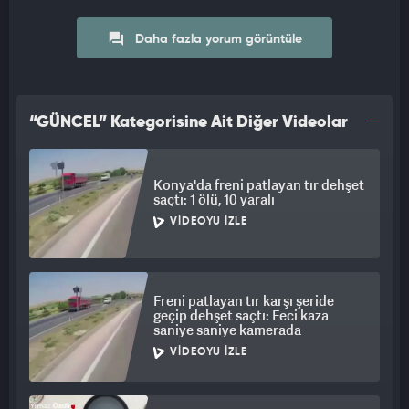
Daha fazla yorum görüntüle
“GÜNCEL” Kategorisine Ait Diğer Videolar
Konya'da freni patlayan tır dehşet
saçtı: 1 ölü, 10 yaralı
VIDEOYU İZLE
Freni patlayan tır karşı şeride
geçip dehşet saçtı: Feci kaza
saniye saniye kamerada
VIDEOYU İZLE