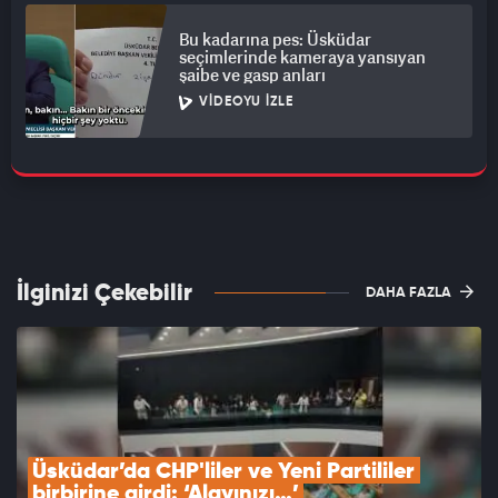
Bu kadarına pes: Üsküdar
seçimlerinde kameraya yansıyan
şaibe ve gasp anları
VIDEOYU İZLE
İlginizi Çekebilir
DAHA FAZLA
Üsküdar’da CHP'liler ve Yeni Partililer 
birbirine girdi: ‘Alayınızı…’