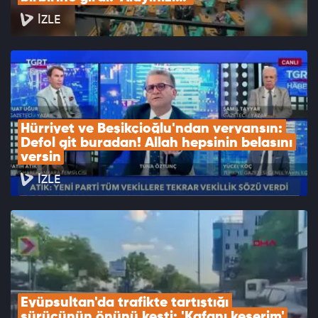
İZLE
Hürriyet ve Beşikçioğlu'ndan veryansın: 
Defol git buradan! Allah hepsinin belasını 
versin
İZLE
Eyüpsultan'da trafikte tartıştığı 
sürücünün önünü kesti: 'Kafanı keserim'