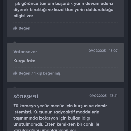
ışık görünce tamam başardık yarın devam ederiz
diyerek bıraktığı ve kazdıkları yerin doldurulduğu
bilgisi var
Beğen
09.09.2025
15:07
Vatansever
Kurgu,fake
Beğen
/ 1 kişi beğenmiş
09.09.2025
13:21
SÖZLEŞMELİ
Zülkarneyn yecüc mecüc için kurşun ve demir
istemişti. Kurşunun radyoaktif maddelerin
taşınımında izolasyon için kullanıldığı
unutulmamalı. Etten kemikten bir canlı ile
karşılacağını umanlar yanılıyor.