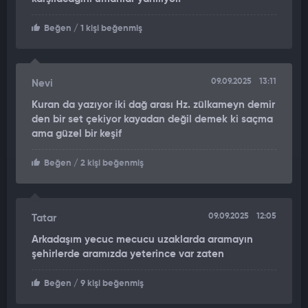
Beğen
/ 1 kişi beğenmiş
09.09.2025
13:11
Nevi
Kuran da yazıyor iki dağ arası Hz. zülkameyn demir
den bir set çekiyor kayadan değil demek ki saçma
ama güzel bir keşif
Beğen
/ 2 kişi beğenmiş
09.09.2025
12:05
Tatar
Arkadaşım yecuc mecucu uzaklarda aramayın
şehirlerde aramızda yeterince var zaten
Beğen
/ 9 kişi beğenmiş