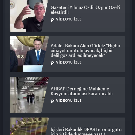
Gazeteci Yılmaz Özdil Özgür Özel'i
eleştirdi!
VIDEOYU İZLE
Adalet Bakanı Akın Gürlek: "Hiçbir
cinayet unutulmayacak, hiçbir
delil göz ardı edilmeyecek"
VIDEOYU İZLE
AHBAP Derneğine Mahkeme
Kayyum atanması kararını aldı
VIDEOYU İZLE
İçişleri Bakanlık DEAŞ terör örgütü
için 30 ilde düğmeye bastı!