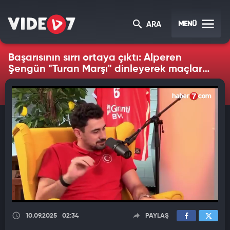
MENÜ
ARA
Başarısının sırrı ortaya çıktı: Alperen
Şengün "Turan Marşı" dinleyerek maçlara
hazırlanıyor
10.09.2025
02:34
PAYLAŞ