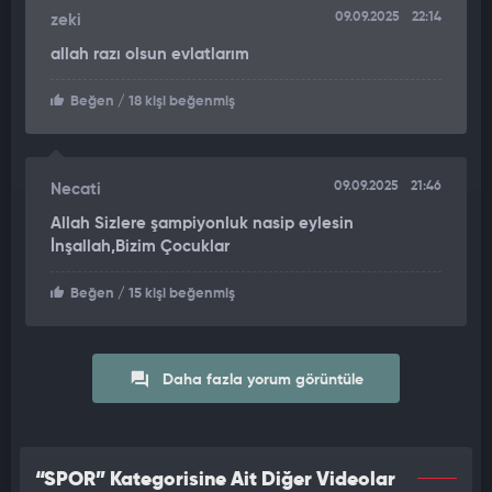
09.09.2025
22:14
zeki
allah razı olsun evlatlarım
Beğen
/ 18 kişi beğenmiş
09.09.2025
21:46
Necati
Allah Sizlere şampiyonluk nasip eylesin
İnşallah,Bizim Çocuklar
Beğen
/ 15 kişi beğenmiş
Daha fazla yorum görüntüle
“SPOR” Kategorisine Ait Diğer Videolar