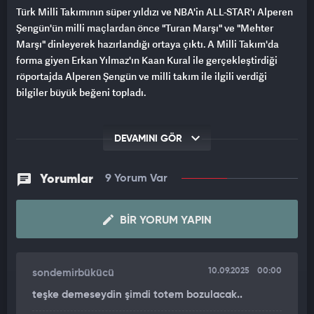
Türk Milli Takımının süper yıldızı ve NBA'in ALL-STAR'ı Alperen
Şengün'ün milli maçlardan önce "Turan Marşı" ve "Mehter
Marşı" dinleyerek hazırlandığı ortaya çıktı. A Milli Takım'da
forma giyen Erkan Yılmaz'ın Kaan Kural ile gerçekleştirdiği
röportajda Alperen Şengün ve milli takım ile ilgili verdiği
bilgiler büyük beğeni topladı.
DEVAMINI GÖR
Yorumlar
9 Yorum Var
BIR YORUM YAPIN
10.09.2025
00:00
sondemirbükücü
teşke demeseydin şimdi totem bozulacak..