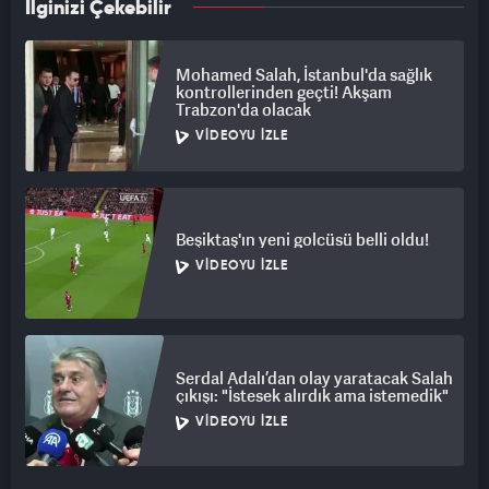
İlginizi Çekebilir
Mohamed Salah, İstanbul'da sağlık
kontrollerinden geçti! Akşam
Trabzon'da olacak
VIDEOYU İZLE
Beşiktaş'ın yeni golcüsü belli oldu!
VIDEOYU İZLE
Serdal Adalı’dan olay yaratacak Salah
çıkışı: "İstesek alırdık ama istemedik"
VIDEOYU İZLE