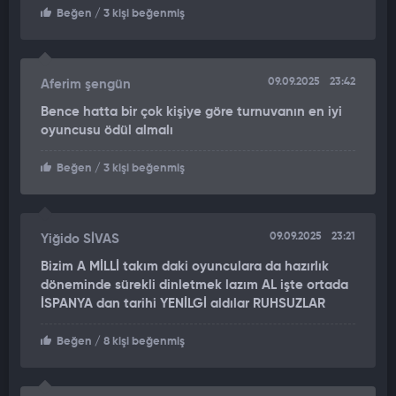
Beğen
/ 3 kişi beğenmiş
09.09.2025
23:42
Aferim şengün
Bence hatta bir çok kişiye göre turnuvanın en iyi
oyuncusu ödül almalı
Beğen
/ 3 kişi beğenmiş
09.09.2025
23:21
Yiğido SİVAS
Bizim A MİLLİ takım daki oyunculara da hazırlık
döneminde sürekli dinletmek lazım AL işte ortada
İSPANYA dan tarihi YENİLGİ aldılar RUHSUZLAR
Beğen
/ 8 kişi beğenmiş