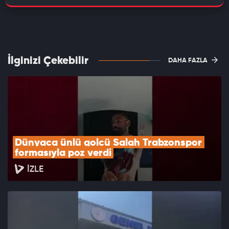
İlginizi Çekebilir
DAHA FAZLA
Dünyaca ünlü golcü Salah Trabzonspor 
formasıyla poz verdi
İZLE