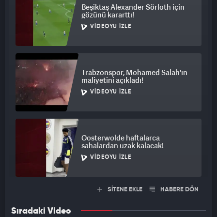
Beşiktaş Alexander Sörloth için
gözünü kararttı!
VIDEOYU İZLE
Trabzonspor, Mohamed Salah'ın
maliyetini açıkladı!
VIDEOYU İZLE
Oosterwolde haftalarca
sahalardan uzak kalacak!
VIDEOYU İZLE
SİTENE EKLE
HABERE DÖN
Sıradaki Video