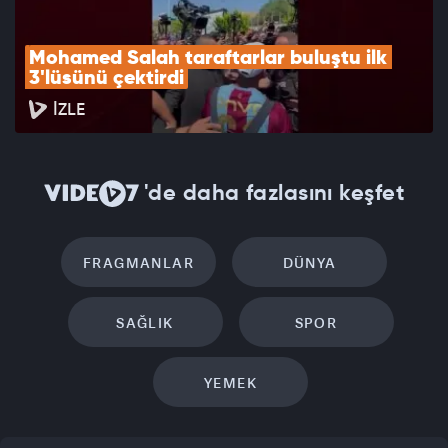
Mohamed Salah taraftarlar buluştu ilk 
3'lüsünü çektirdi
İZLE
'de daha fazlasını keşfet
FRAGMANLAR
DÜNYA
SAĞLIK
SPOR
YEMEK