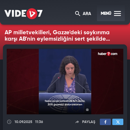
MENÜ
ARA
AP milletvekilleri, Gazze'deki soykırıma
karşı AB'nin eylemsizliğini sert şekilde
eleştirdi
10.09.2025
11:36
PAYLAŞ