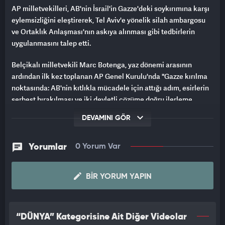
AP milletvekilleri, AB'nin İsrail'in Gazze'deki soykırımına karşı
eylemsizliğini eleştirerek, Tel Aviv'e yönelik silah ambargosu
ve Ortaklık Anlaşması'nın askıya alınması gibi tedbirlerin
uygulanmasını talep etti.
Belçikalı milletvekili Marc Botenga, yaz dönemi arasının
ardından ilk kez toplanan AP Genel Kurulu'nda "Gazze kırılma
noktasında: AB'nin kıtlıkla mücadele için attığı adım, esirlerin
serbest bırakılması ve iki devletli çözüme doğru ilerleme
ihtiyacı" başlıklı oturumda yaptığı konuşmada, Avrupa'nın
DEVAMINI GÖR
"katliamları desteklediğini" söyledi.
Botenga, AB'nin İsrail'i milyonlarca avro ve silahlarla
Yorumlar
0 Yorum Var
desteklemeyi sürdürdüğünü kaydederek "Açık olan bir şey
varsa, o da Avrupa'daki ahlaki pusulamızın artık burada
BIR YORUM YAPIN
bulunmadığıdır. Ahlaki pusula, Avrupa'nın eylemsizliği ve
Gazze'de olanlara ortaklığı karşısında harekete geçen binlerce
Avrupa vatandaşının elindedir. Bu, İsrail'i desteklemeye devam
eden birkaçınız hariç hepimizin görebildiği bir soykırımdır."
“DÜNYA” Kategorisine Ait Diğer Videolar
dedi.