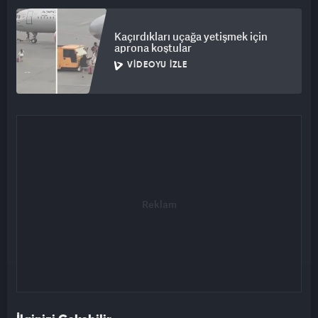
şeyleri kalmadı, bombalardan korunacak barınakları,
yiyecekleri, yaralarını saracak hastaneleri, ölülerini gömecek
toprakları ve ölüleri için ağlayacak gözyaşları bile yok. Hiçbir
Kaçırdıkları uçağa yetişmek için
aprona koştular
şeyleri kalmadı." dedi.
VIDEOYU İZLE
Aubry ayrıca, Avrupalı liderlerin Gazze halkının hala sahip
olduğu "ahlak ve insanlıklarını kaybettiğini" ifade ederek, çok
geç olmadan harekete geçilmesi çağrısı yaptı.
Avrupa'daki Filistin'e destek gösterilerine polis
müdahalelerine tepki
AP İspanyol Milletvekili ve Filistin Delegasyonu Üyesi Ana
Miranda Paz da konuşmasında, Kallas'ın Gazze'deki olup
bitenlerle alakalı "soykırım" kelimesini kullanmamasını
eleştirerek, "çocukların öldürülmesini görmekten bıkan" birçok
insanın bu kelimeyi kullandığını belirtti.
Paz, Avrupa'daki Filistin'e destek gösterilerine yapılan polis
müdahalelerine tepki göstererek, "Bu bir dünya ama tersine