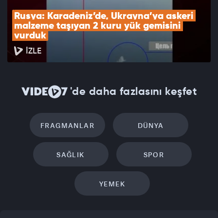
Rusya: Karadeniz’de, Ukrayna’ya askeri 
malzeme taşıyan 2 kuru yük gemisini 
vurduk
İZLE
'de daha fazlasını keşfet
FRAGMANLAR
DÜNYA
SAĞLIK
SPOR
YEMEK