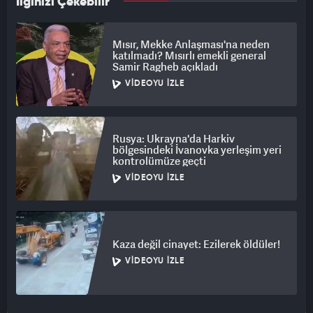
dönmüş bir dünya. Soykırımdan bahsettiğimizde gözaltına
İlginizi Çekebilir
alındığımız bir dünyada yaşıyoruz. Hayal kırıklığına uğradım.
Avrupa büyük bir hata yapıyor ama bu soykırım sona erene
Mısır, Mekke Anlaşması'na neden
kadar mücadeleyi bırakmayacağım." diye konuştu.
katılmadı? Mısırlı emekli general
Samir Ragheb açıkladı
VIDEOYU İZLE
Rusya: Ukrayna'da Harkiv
bölgesindeki İvanovka yerleşim yeri
kontrolümüze geçti
VIDEOYU İZLE
Kaza değil cinayet: Ezilerek öldüler!
VIDEOYU İZLE