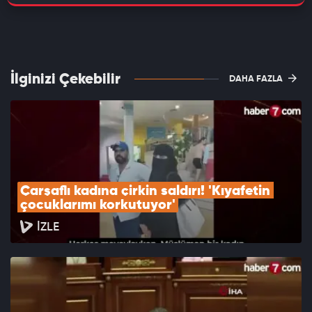
İlginizi Çekebilir
DAHA FAZLA
Çarşaflı kadına çirkin saldırı! 'Kıyafetin 
çocuklarımı korkutuyor'
İZLE