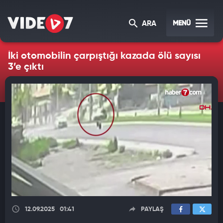
MENÜ
ARA
İki otomobilin çarpıştığı kazada ölü sayısı
3’e çıktı
12.09.2025
01:41
PAYLAŞ