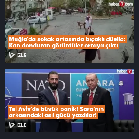
Muğla'da sokak ortasında bıçaklı düello: 
Kan donduran görüntüler ortaya çıktı
İZLE
Tel Aviv'de büyük panik! Şara'nın 
arkasındaki asıl gücü yazdılar!
İZLE