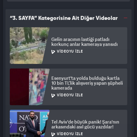
“3. SAYFA” Kategorisine Ait Diğer Videolar
Gelin aracının lastiği patladı
korkunç anlar kameraya yansıdı
VIDEOYU İZLE
Esenyurt'ta yolda bulduğu kartla
10 bin TL’lik alışveriş yapan şüpheli
kamerada
VIDEOYU İZLE
Tel Aviv'de büyük panik! Şara'nın
arkasındaki asıl gücü yazdılar!
VIDEOYU İZLE