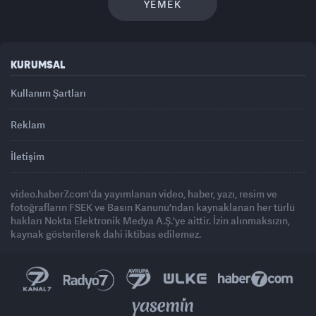
YEMEK
KURUMSAL
Kullanım Şartları
Reklam
İletişim
video.haber7.com'da yayımlanan video, haber, yazı, resim ve
fotoğrafların FSEK ve Basın Kanunu'ndan kaynaklanan her türlü
hakları Nokta Elektronik Medya A.Ş.'ye aittir. İzin alınmaksızın,
kaynak gösterilerek dahi iktibas edilemez.