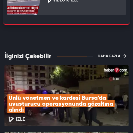
VIDEOYU İZLE
İlginizi Çekebilir
DAHA FAZLA
Ünlü yönetmen ve kardeşi Bursa’da 
uyuşturucu operasyonunda gözaltına 
alındı
İZLE