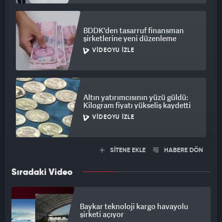
BDDK'den tasarruf finansman
şirketlerine yeni düzenleme
VIDEOYU İZLE
Altın yatırımcısının yüzü güldü:
Kilogram fiyatı yükseliş kaydetti
VIDEOYU İZLE
SİTENE EKLE
HABERE DÖN
Sıradaki Video
Baykar teknoloji kargo havayolu
şirketi açıyor