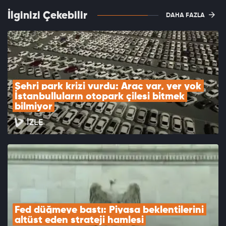
İlginizi Çekebilir
DAHA FAZLA
Şehri park krizi vurdu: Araç var, yer yok 
İstanbulluların otopark çilesi bitmek 
bilmiyor
İZLE
Fed düğmeye bastı: Piyasa beklentilerini 
altüst eden strateji hamlesi