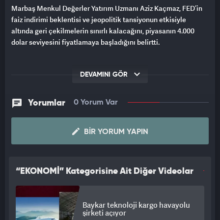
Marbaş Menkul Değerler Yatırım Uzmanı Aziz Kaçmaz, FED’in
faiz indirimi beklentisi ve jeopolitik tansiyonun etkisiyle
altında geri çekilmelerin sınırlı kalacağını, piyasanın 4.000
dolar seviyesini fiyatlamaya başladığını belirtti.
DEVAMINI GÖR
Yorumlar
0 Yorum Var
BIR YORUM YAPIN
“EKONOMİ” Kategorisine Ait Diğer Videolar
Baykar teknoloji kargo havayolu
şirketi açıyor