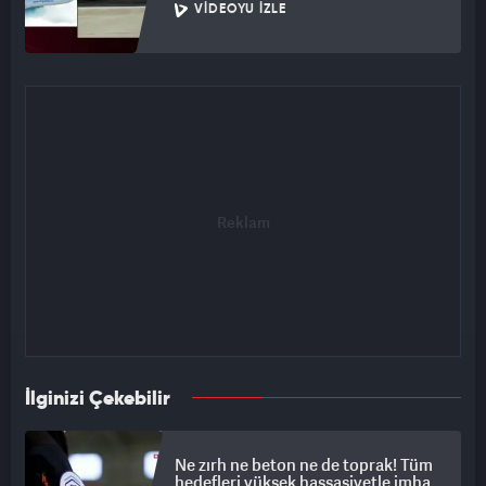
VIDEOYU İZLE
İlginizi Çekebilir
Ne zırh ne beton ne de toprak! Tüm
hedefleri yüksek hassasiyetle imha