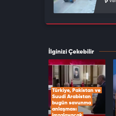
VID
İsrail
VID
İlginizi Çekebilir
WSJ: 
VID
Türkiye, Pakistan ve 
Suudi Arabistan 
bugün savunma 
anlaşması 
imzalayacak