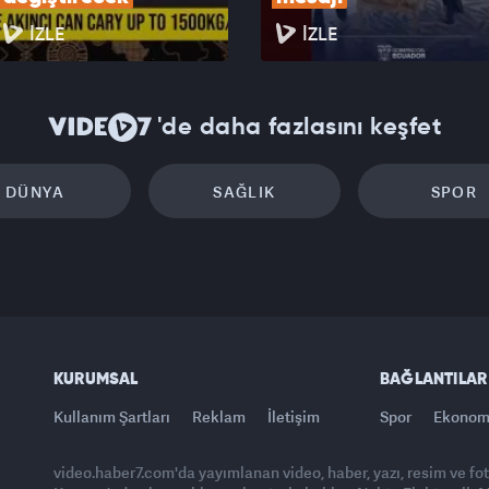
İZLE
İZLE
'de daha fazlasını keşfet
DÜNYA
SAĞLIK
SPOR
KURUMSAL
BAĞLANTILAR
Kullanım Şartları
Reklam
İletişim
Spor
Ekonom
video.haber7.com'da yayımlanan video, haber, yazı, resim ve fo