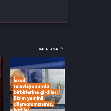
DAHA FAZLA
İsrail 
televizyonunda 
birbirlerine girdiler: 
Bizim yeminli 
düşmanımızsınız, 
katiller