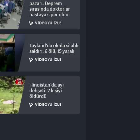
pazarı: Deprem
sırasında doktorlar
hastaya siper oldu
VIDEOYU İZLE
Tayland'da okula silahlı
saldırı: 6 ölü, 15 yaralı
VIDEOYU İZLE
Hindistan'da ayı
dehşeti! 2 kişiyi
öldürdü
VIDEOYU İZLE