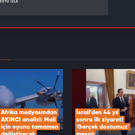
EOYU İZLE
 basını tutuştu! Tel Aviv için ölümcül ittifak alarmı!
EOYU İZLE
Rusya NATO’yu vurabilir
EOYU İZLE
Afrika medyasından 
İsrail'den 44 yıl 
AKINCI analizi: Mali 
sonra ilk ziyaret! 
için oyunu tamamen 
'Gerçek dostumuz' 
değiştirecek
mesajı