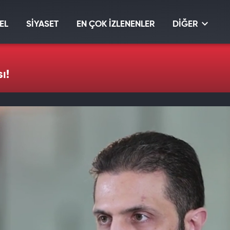
EL
SİYASET
EN ÇOK İZLENENLER
DİĞER
ı!