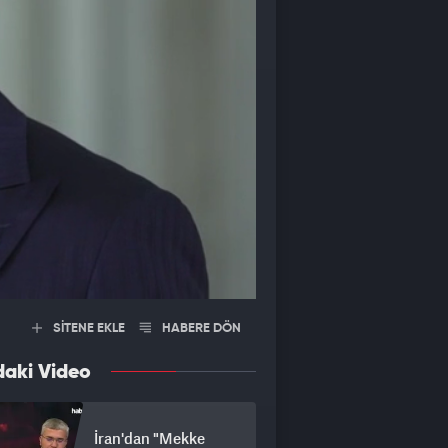
SİTENE EKLE
HABERE DÖN
daki Video
İran'dan "Mekke