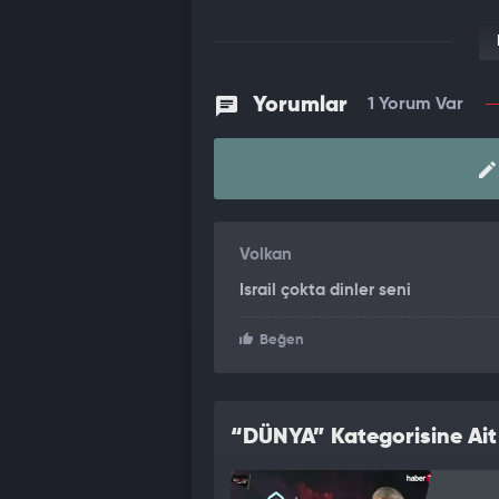
Yorumlar
1 Yorum Var
Volkan
Israil çokta dinler seni
Beğen
“DÜNYA” Kategorisine Ait