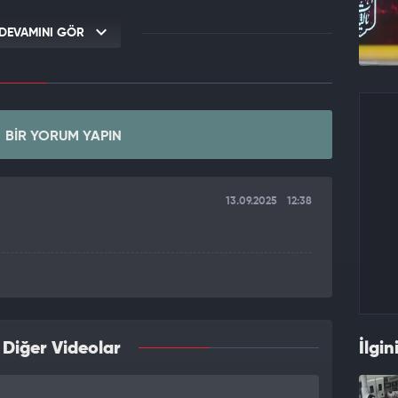
DEVAMINI GÖR
BIR YORUM YAPIN
13.09.2025
12:38
 Diğer Videolar
İlgin