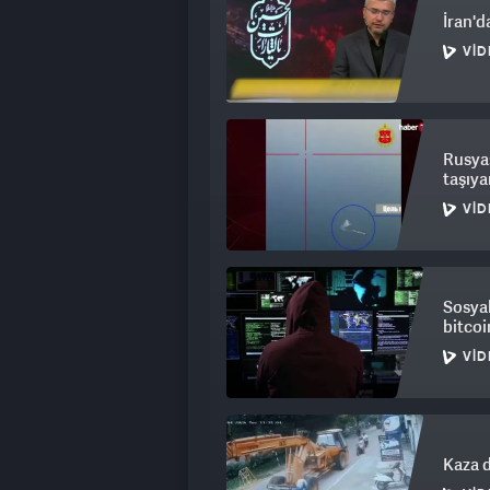
İran'd
VID
Rusya:
taşıya
VID
Sosyal
bitcoi
VID
Kaza d