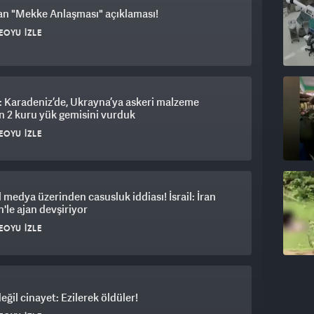
an "Mekke Anlaşması" açıklaması!
EOYU İZLE
 Karadeniz’de, Ukrayna’ya askeri malzeme
n 2 kuru yük gemisini vurduk
EOYU İZLE
 medya üzerinden casusluk iddiası! İsrail: İran
n'le ajan devşiriyor
EOYU İZLE
eğil cinayet: Ezilerek öldüler!