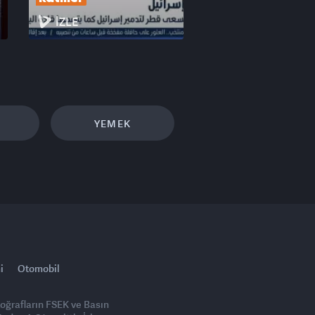
İZLE
YEMEK
i
Otomobil
toğrafların FSEK ve Basın