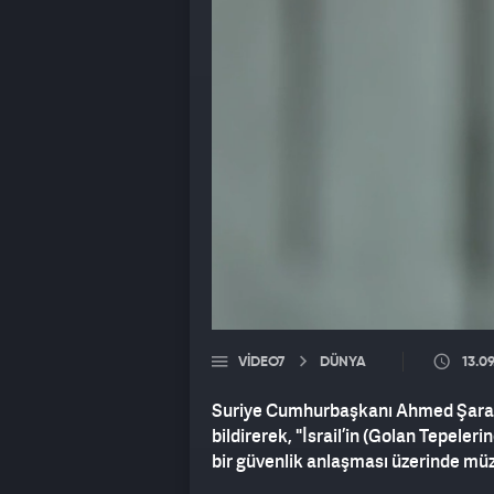
VIDEO7
DÜNYA
13.0
Suriye Cumhurbaşkanı Ahmed Şara, 
bildirerek, "İsrail’in (Golan Tepeler
bir güvenlik anlaşması üzerinde müza