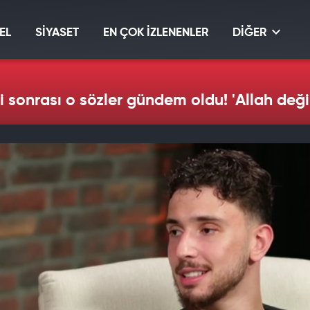
EL
SİYASET
EN ÇOK İZLENENLER
DİĞER
i sonrası o sözler gündem oldu! 'Allah değ