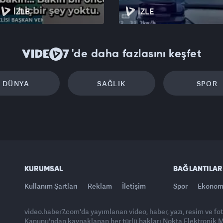
İZLE
İZLE
'de daha fazlasını keşfet
DÜNYA
SAĞLIK
SPOR
KURUMSAL
BAĞLANTILAR
Kullanım Şartları
Reklam
İletişim
Spor
Ekonom
video.haber7.com'da yayımlanan video, haber, yazı, resim ve fo
Kanunu'ndan kaynaklanan her türlü hakları Nokta Elektronik Med