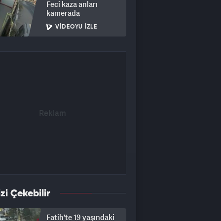
Feci kaza anları
kamerada
VIDEOYU İZLE
izi Çekebilir
Fatih'te 19 yaşındaki