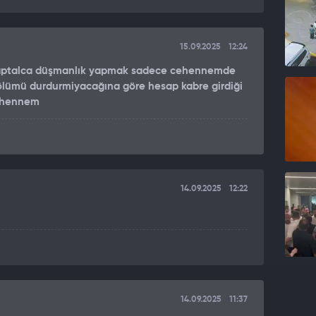
15.09.2025
12:24
a aptalca düşmanlık yapmak sadece cehennemde
 ölümü durdurmiyacağına göre hesap kabre girdiği
cehennem
14.09.2025
12:22
14.09.2025
11:37