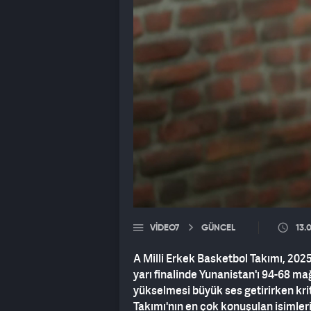
VIDEO7
GÜNCEL
13.
A Milli Erkek Basketbol Takımı, 20
yarı finalinde Yunanistan'ı 94-68 ma
yükselmesi büyük ses getirirken kr
Takımı'nın en çok konuşulan isimler