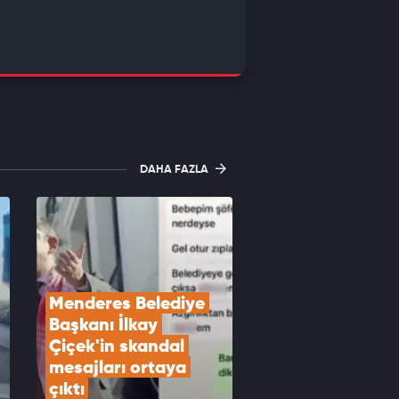
DAHA FAZLA
Menderes Belediye 
Başkanı İlkay 
Çiçek'in skandal 
mesajları ortaya 
çıktı