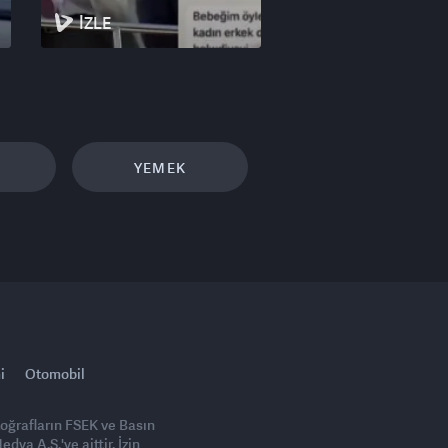
İZLE
YEMEK
i
Otomobil
toğrafların FSEK ve Basın
ya A.Ş.'ye aittir. İzin