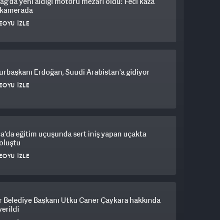
ağ'da yeni aldığı motoru mezarı oldu: Feci kaza
ı kamerada
EOYU İZLE
rbaşkanı Erdoğan, Suudi Arabistan'a gidiyor
EOYU İZLE
a'da eğitim uçuşunda sert iniş yapan uçakta
oluştu
EOYU İZLE
r Belediye Başkanı Utku Caner Çaykara hakkında
verildi