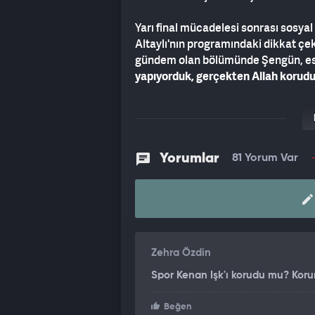
Yarı final mücadelesi sonrası sosya
Altaylı'nın programındaki dikkat çe
gündem olan bölümünde Şengün, esk
yapıyorduk, gerçekten Allah korudu
Altaylı, Şengün'e
"Allah değil spor 
yorumu yapılmıştı.
Yorumlar
81 Yorum Var
Zehra Özdin
Spor Kenan Işk'ı korudu mu? Korur
Beğen