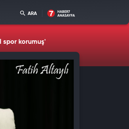
ARA
il spor korumuş'