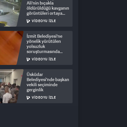
Ali'nin bıçakla
öldürüldüğü kavganın
görüntüleri ortaya
çıktı: 8 gözaltı
VIDEOYU İZLE
İzmit Belediyesi'ne
yönelik yürütülen
yolsuzluk
soruşturmasında
rüşvet görüntüleri
VIDEOYU İZLE
ortaya çıktı
Üsküdar
Belediyesi'nde başkan
vekili seçiminde
gerginlik
VIDEOYU İZLE