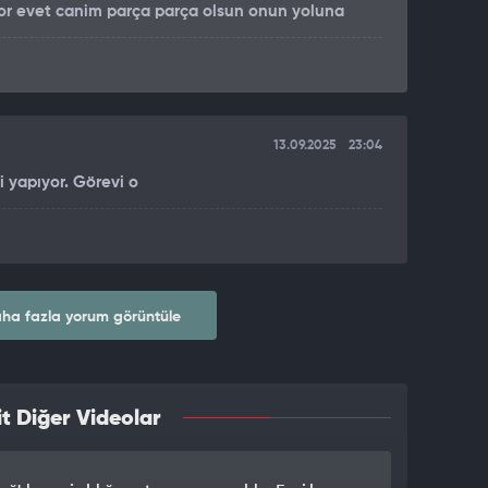
uyor evet canim parça parça olsun onun yoluna
13.09.2025
23:04
ni yapıyor. Görevi o
ha fazla yorum görüntüle
t Diğer Videolar