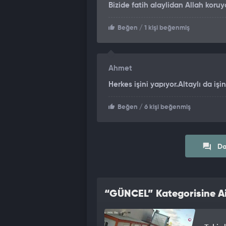
Bizide fatih alaylidan Allah kor
Beğen
/ 1 kişi beğenmiş
Ahmet
Herkes işini yapıyor.Altaylı da işi
Beğen
/ 6 kişi beğenmiş
Da
“GÜNCEL” Kategorisine Ai