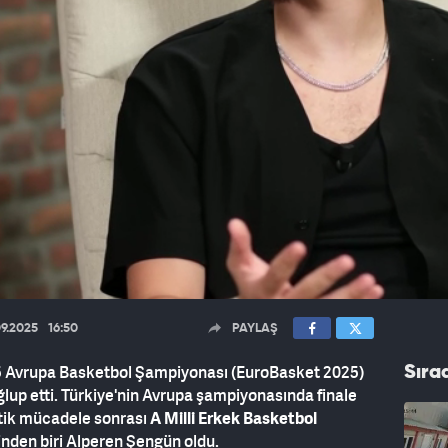
09.2025
16:50
PAYLAŞ
25 Avrupa Basketbol Şampiyonası (EuroBasket 2025)
Sıra
ğlup etti. Türkiye'nin Avrupa şampiyonasında finale
itik mücadele sonrası
A Milli Erkek Basketbol
inden biri Alperen Şengün oldu.