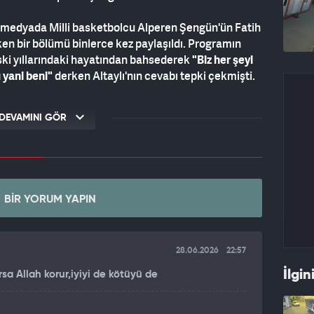
l medyada Milli basketbolcu Alperen Şengün'ün Fatih
ken bir bölümü binlerce kez paylaşıldı. Programın
i yıllarındaki hayatından bahsederek
"Biz her şeyi
 yani beni"
derken Altaylı'nın cevabı tepki çekmişti.
korumuş."
diye cevap vermiş bu sözlere binlerce tepki
DEVAMINI GÖR
BIR YORUM YAPIN
28.06.2026
22:57
İlgin
sa Allah korur,iyiyi de kötüyü de