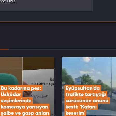
EOYU İZLE
Göktaş şehit aileleri ve gazilerle “Terörsüz
e Kardeşlik Sofrası”nda buluştu
EOYU İZLE
plantısı sona erdi: Bildiri yayımlandı
EOYU İZLE
Bu kadarına pes: 
Eyüpsultan'da 
Üsküdar 
trafikte tartıştığı 
seçimlerinde 
sürücünün önünü 
kameraya yansıyan 
kesti: 'Kafanı 
şaibe ve gasp anları
keserim'