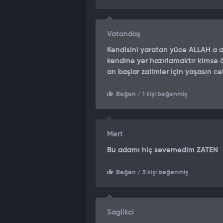
Vatandaş
Kendisini yaratan yüce ALLAH 
kendine yer hazırlamaktır kimse
an başlar zalimler için yaşasın 
Beğen
/ 1 kişi beğenmiş
Mert
Bu adamı hiç sevemedim ZATEN
Beğen
/ 5 kişi beğenmiş
Saglikci