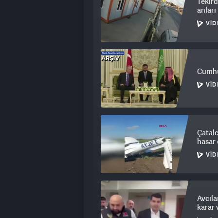
Tekird
anlar
VID
Cumhu
VID
Çatalc
hasar 
VID
Avcıla
karar 