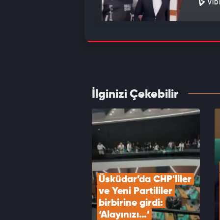
VID
Bakan 
Türkiy
VID
İlginizi Çekebilir
MGK to
VID
Üsküdar’da CHP'liler 
ve Yeni Partililer 
birbirine girdi: 
‘Alayınızı…’