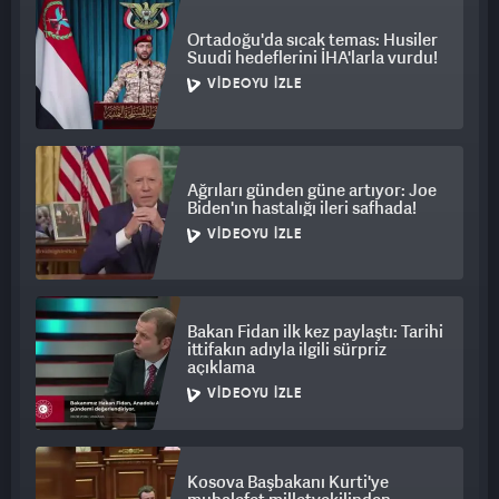
Ortadoğu'da sıcak temas: Husiler
Suudi hedeflerini İHA'larla vurdu!
VIDEOYU İZLE
Ağrıları günden güne artıyor: Joe
Biden'ın hastalığı ileri safhada!
VIDEOYU İZLE
Bakan Fidan ilk kez paylaştı: Tarihi
ittifakın adıyla ilgili sürpriz
açıklama
VIDEOYU İZLE
Kosova Başbakanı Kurti'ye