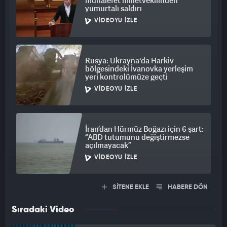
muhalefet milletvekilinden
yumurtalı saldırı
VIDEOYU İZLE
Rusya: Ukrayna'da Harkiv
bölgesindeki İvanovka yerleşim
yeri kontrolümüze geçti
VIDEOYU İZLE
İran’dan Hürmüz Boğazı için 6 şart:
“ABD tutumunu değiştirmezse
açılmayacak”
VIDEOYU İZLE
SİTENE EKLE
HABERE DÖN
Sıradaki Video