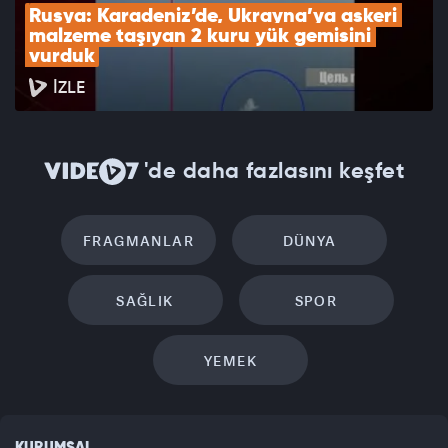
Rusya: Karadeniz’de, Ukrayna’ya askeri 
malzeme taşıyan 2 kuru yük gemisini 
vurduk
İZLE
'de daha fazlasını keşfet
FRAGMANLAR
DÜNYA
SAĞLIK
SPOR
YEMEK
KURUMSAL