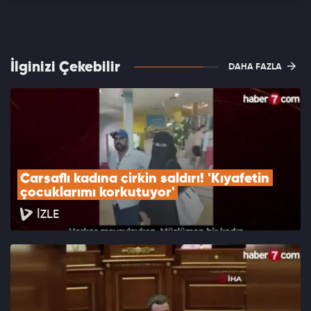
İlginizi Çekebilir
DAHA FAZLA
Çarşaflı kadına çirkin saldırı! 'Kıyafetin 
çocuklarımı korkutuyor'
İZLE