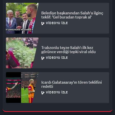
Belediye başkanından Salah'a ilginç
teklif: 'Gel buradan toprak al'
VIDEOYU İZLE
Trabzonlu teyze Salah'ı ilk kez
görünce verdiği tepki viral oldu
VIDEOYU İZLE
Icardı Galatasaray'ın tören teklifini
redetti
VIDEOYU İZLE