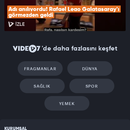
Adı anılıyordu! Rafael Leao Galatasaray'ı 
görmezden geldi
İZLE
'de daha fazlasını keşfet
FRAGMANLAR
DÜNYA
SAĞLIK
SPOR
YEMEK
KURUMSAL