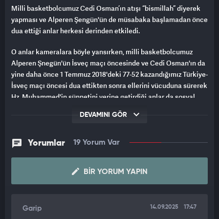
Milli basketbolcumuz Cedi Osman’ın atışı “bismillah” diyerek
yapması ve Alperen Şengün'ün de müsabaka başlamadan önce
dua ettiği anlar herkesi derinden etkiledi.
O anlar kameralara böyle yansırken, milli basketbolcumuz
Alperen Şnegün'ün İsveç maçı öncesinde ve Cedi Osman'ın da
yine daha önce 1 Temmuz 2018'deki 77-52 kazandığımız Türkiye-
İsveç maçı öncesi dua ettikten sonra ellerini vücuduna sürerek
Hz. Muhammed'in sünnetini yerine getirdiği anlar da sosyal
medyaya damgasını vurmuştu.
DEVAMINI GÖR
Yorumlar
19 Yorum Var
BIR YORUM YAPIN
14.09.2025
17:47
Garip