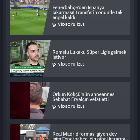
Fenerbahçe'den İspanya
çıkarması! Transferin önünde tek
engel kaldı
VIDEOYU İZLE
Romelu Lukaku Süper Lig'e gelmek
istiyor
VIDEOYU İZLE
Orkun Kökçü'nün anneannesi
Sebahat Eryalçın vefat etti
VIDEOYU İZLE
Real Madrid forması giyen dev
isim Fenerbahçe için nihai kararını