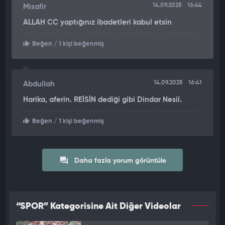
14.09.2025
16:44
Misafir
ALLAH CC yaptığınız ibadetleri kabul etsin
Beğen
/ 1 kişi beğenmiş
14.09.2025
16:41
Abdullah
Harika, aferin. REİSİN dediği gibi Dindar Nesil.
Beğen
/ 1 kişi beğenmiş
Daha fazla yorum görüntüle
“SPOR” Kategorisine Ait Diğer Videolar