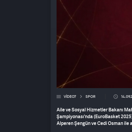
VIDEO7
SPOR
14.09.
Aile ve Sosyal Hizmetler Bakanı M
Şampiyonası'nda (EuroBasket 2025) f
Alperen Şengün ve Cedi Osman ile ail