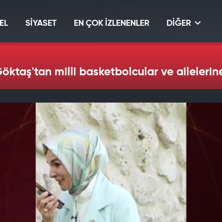
EL
SİYASET
EN ÇOK İZLENENLER
DİĞER
ktaş'tan milli basketbolcular ve ailelerine