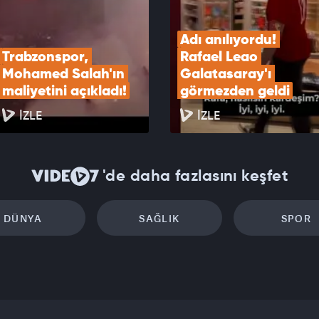
Adı anılıyordu! 
Trabzonspor, 
Rafael Leao 
Mohamed Salah'ın 
Galatasaray'ı 
maliyetini açıkladı!
görmezden geldi
İZLE
İZLE
'de daha fazlasını keşfet
DÜNYA
SAĞLIK
SPOR