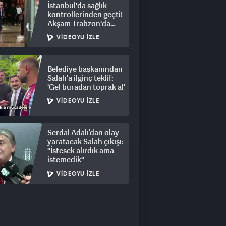
İstanbul'da sağlık
kontrollerinden geçti!
Akşam Trabzon'da
olacak
VIDEOYU İZLE
Belediye başkanından
Salah'a ilginç teklif:
'Gel buradan toprak al'
VIDEOYU İZLE
Serdal Adalı’dan olay
yaratacak Salah çıkışı:
"İstesek alırdık ama
istemedik"
VIDEOYU İZLE