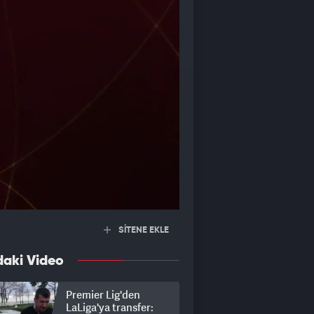
SİTENE EKLE
daki Video
Premier Lig'den
LaLiga'ya transfer: