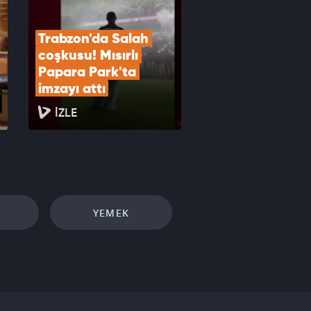
Trabzon'da Salah 
coşkusu! Mısırlı 
Papara Park'ta 
imzayı attı
İZLE
YEMEK