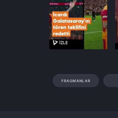
Icardı 
Galatasaray'ın 
tören teklifini 
redetti
İZLE
FRAGMANLAR