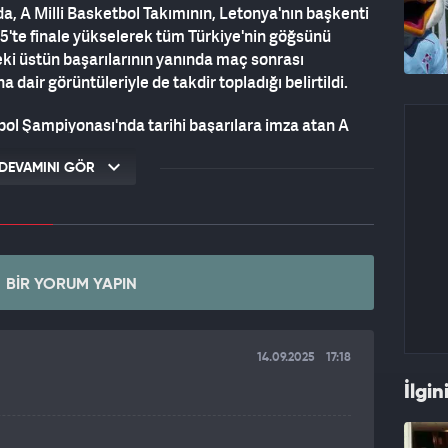
a, A Milli Basketbol Takımının, Letonya'nın başkenti
'te finale yükselerek tüm Türkiye'nin göğsünü
ki üstün başarılarının yanında maç sonrası
a dair görüntüleriyle de takdir topladığı belirtildi.
l Şampiyonası'nda tarihi başarılara imza atan A
ni aileleriyle paylaşmalarının Aile Yılı'na yakışan
DEVAMINI GÖR
ihar duyduklarını vurgulayan Göktaş, bu başarının
nin kendilerini ayrıca gururlandırdığını kaydetti.
sajı veren tüm ay-yıldızlı ekip adına Alperen Şengün
BIR YORUM YAPIN
a aradı.
'ü başarılarından dolayı tebrik eden Göktaş,
14.09.2025
17:18
aşarılarınızla bizleri gururlandırıyorsunuz. Hepinizi
ın yanında en göze çarpan özelliğin, ailene her
İlgin
atta göstermen. Aynı şekilde ailenin sana inanılmaz
aki mücadelenin yanında ailenle bu güçlü bağı