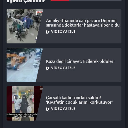
İlginizi Çekebilir
Ameliyathanede can pazarı: Deprem
sırasında doktorlar hastaya siper oldu
VIDEOYU İZLE
Kaza değil cinayet: Ezilerek öldüler!
VIDEOYU İZLE
Çarşaflı kadına çirkin saldırı!
'Kıyafetin çocuklarımı korkutuyor'
VIDEOYU İZLE