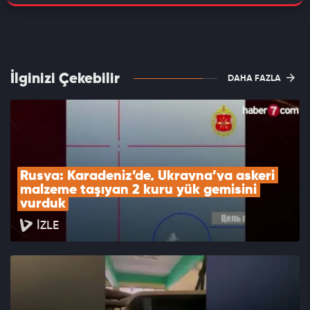
İlginizi Çekebilir
DAHA FAZLA
Rusya: Karadeniz’de, Ukrayna’ya askeri 
malzeme taşıyan 2 kuru yük gemisini 
vurduk
İZLE