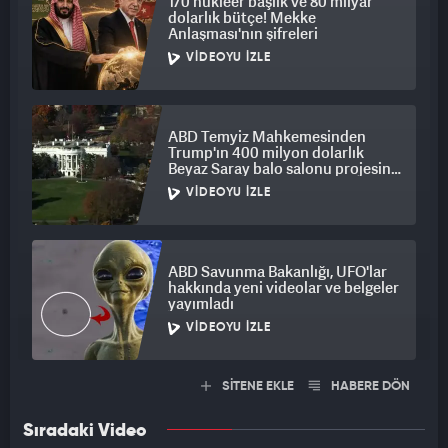
170 nükleer başlık ve 80 milyar
dolarlık bütçe! Mekke
Anlaşması'nın şifreleri
VIDEOYU İZLE
ABD Temyiz Mahkemesinden
Trump'ın 400 milyon dolarlık
Beyaz Saray balo salonu projesine
engel
VIDEOYU İZLE
ABD Savunma Bakanlığı, UFO'lar
hakkında yeni videolar ve belgeler
yayımladı
VIDEOYU İZLE
SİTENE EKLE
HABERE DÖN
Sıradaki Video