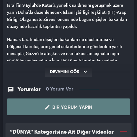
İsrail’in 9 Eylül'de Katar’a yönelik saldırısını görüşmek üzere
yarın Doha’da düzenlenecek İslam İşbirliği Teşkilatı (İİT)-Arap
Birliği Olağanüstü Zirvesi öncesinde bugün dışişleri bakanları
düzeyinde hazırlık toplantısı yapıldı.
Hamas tarafından dışişleri bakanları ile uluslararası ve
bölgesel kuruluşların genel sekreterlerine gönderilen yazılı
mesajda, Gazze'de ateşkes ve esir takası anlaşmaları için
yürütülen çalışmaların İsrail hükümeti tarafından sabote
edildiği belirtildi.
DEVAMINI GÖR
Mesajda, Doha'ya yönelik saldırının, müzakere heyetinin, Katar
Dışişleri Bakanı Muhammed bin Abdurrahman Al Sani ile bir
Yorumlar
0 Yorum Var
araya gelmesi ve ateşkese yönelik yeni teklifi teslim
almasından bir gün sonra meydana geldiği aktarıldı.
BIR YORUM YAPIN
“DÜNYA” Kategorisine Ait Diğer Videolar