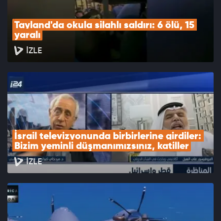
Tayland'da okula silahlı saldırı: 6 ölü, 15 
yaralı
İZLE
İsrail televizyonunda birbirlerine girdiler: 
Bizim yeminli düşmanımızsınız, katiller
İZLE