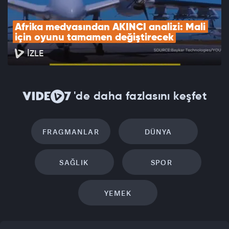
Afrika medyasından AKINCI analizi: Mali 
için oyunu tamamen değiştirecek
İZLE
'de daha fazlasını keşfet
FRAGMANLAR
DÜNYA
SAĞLIK
SPOR
YEMEK