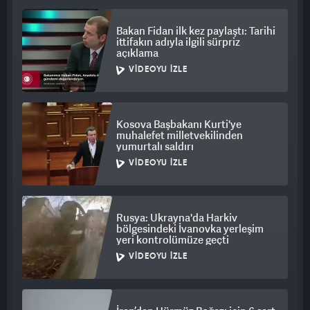
protestolar düzenlediğini, bunların suç olduğunu, çünkü bu
protestolar sırasında ABD Göçmenlik ve Gümrük Muhafaza
Bakan Fidan ilk kez paylaştı: Tarihi
ittifakın adıyla ilgili sürpriz
(ICE) görevlilerine taş ile saldırma gibi eylemlere girdiklerini
açıklama
söyledi.
VIDEOYU İZLE
Charlie Kirk'ün katil zanlısının "tek başına mı
çalıştığı" şeklindeki bir soruya da "bilmiyorum" cevabını veren
Trump, "Ama internette tek başına çalışmadığını söyleyebilirim
Kosova Başbakanı Kurti'ye
muhalefet milletvekilinden
çünkü internette sizin de gördüğünüz şeyleri izleyip
yumurtalı saldırı
duyduğunda, internet üzerinden radikalleştiği anlaşılıyor." diye
VIDEOYU İZLE
konuştu.
Trump, hafta sonu Kirk'ün cenaze törenine katılacağı bilgisini
de paylaştı.
Rusya: Ukrayna'da Harkiv
bölgesindeki İvanovka yerleşim
yeri kontrolümüze geçti
ABD Başkanı Trump'a verdiği güçlü destekle bilinen aktivist ve
VIDEOYU İZLE
sosyal medya fenomeni Charlie Kirk, 10 Eylül'de Utah Valley
Üniversitesinde katıldığı etkinlikte uğradığı silahlı saldırıda
hayatını kaybetmişti.