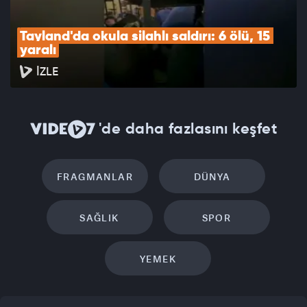
Tayland'da okula silahlı saldırı: 6 ölü, 15 
yaralı
İZLE
'de daha fazlasını keşfet
FRAGMANLAR
DÜNYA
SAĞLIK
SPOR
YEMEK