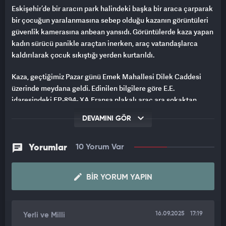
Eskişehir’de bir aracın park halindeki başka bir araca çarparak
bir çocuğun yaralanmasına sebep olduğu kazanın görüntüleri
güvenlik kamerasına anbean yansıdı. Görüntülerde kaza yapan
kadın sürücü panikle araçtan inerken, araç vatandaşlarca
kaldırılarak çocuk sıkıştığı yerden kurtarıldı.
Kaza, geçtiğimiz Pazar günü Emek Mahallesi Dilek Caddesi
üzerinde meydana geldi. Edinilen bilgilere göre E.E.
idaresindeki FP-894- XA Fransa plakalı araç ara sokaktan
Dilek Caddesi’ne çıktı. Bir işletmenin güvenlik kamerasına
DEVAMINI GÖR
yansıyan kazada, caddeye çıkarken kontrolden çıkan araç bir
anda savrulmaya başladı. Daha sonra araç park halindeki 34
FJD 637 plakalı araca çarptı. O sırada park halindeki aracın
Yorumlar
10 Yorum Var
yanından geçen 11 yaşındaki S.A., araçla işletmelerin duvarının
arasında kaldı. Park halindeki araca çarparak çocuğu
BIR YORUM YAPIN
yaralayan aracın ise tekerinin patinaj çektiği ve ileriye gittiği
görüldü.
Vatandaşlar çocuğu sıkıştıran aracı elleriyle kaldırdı
16.09.2025
17:19
Yerli ve Milli