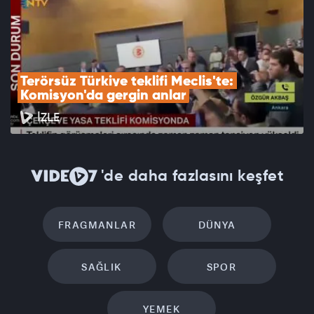
Terörsüz Türkiye teklifi Meclis'te: 
Komisyon'da gergin anlar
İZLE
'de daha fazlasını keşfet
FRAGMANLAR
DÜNYA
SAĞLIK
SPOR
YEMEK