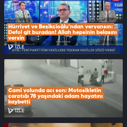
Hürriyet ve Beşikçioğlu'ndan veryansın: 
Defol git buradan! Allah hepsinin belasını 
versin
İZLE
Cami yolunda acı son: Motosikletin 
çarptığı 78 yaşındaki adam hayatını 
kaybetti
İZLE