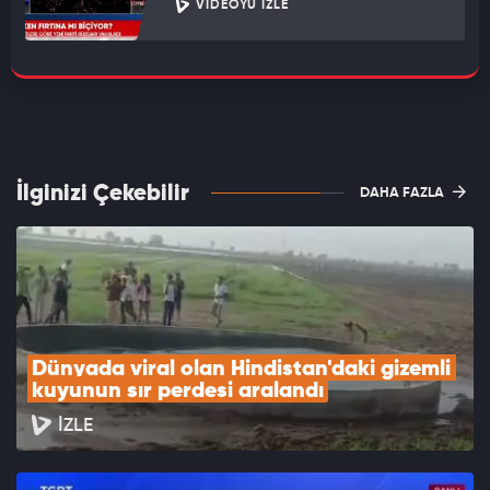
VIDEOYU İZLE
İlginizi Çekebilir
DAHA FAZLA
Dünyada viral olan Hindistan'daki gizemli 
kuyunun sır perdesi aralandı
İZLE