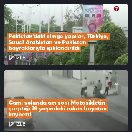
Pakistan'daki simge yapılar, Türkiye, 
Suudi Arabistan ve Pakistan 
bayraklarıyla ışıklandırıldı
İZLE
Cami yolunda acı son: Motosikletin 
çarptığı 78 yaşındaki adam hayatını 
kaybetti
İZLE