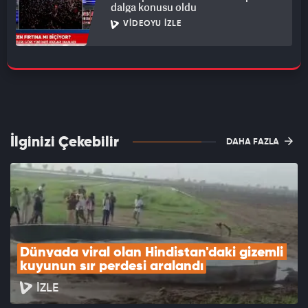
dalga konusu oldu
VIDEOYU İZLE
İlginizi Çekebilir
DAHA FAZLA
Dünyada viral olan Hindistan'daki gizemli 
kuyunun sır perdesi aralandı
İZLE