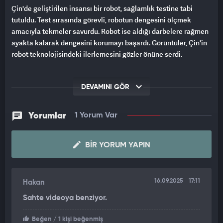
Çin'de geliştirilen insansı bir robot, sağlamlık testine tabi
tutuldu. Test sırasında görevli, robotun dengesini ölçmek
amacıyla tekmeler savurdu. Robot ise aldığı darbelere rağmen
ayakta kalarak dengesini korumayı başardı. Görüntüler, Çin'in
robot teknolojisindeki ilerlemesini gözler önüne serdi.
DEVAMINI GÖR
Yorumlar
1 Yorum Var
BIR YORUM YAPIN
16.09.2025
17:11
Hakan
Sahte videoya benziyor.
Beğen
/ 1 kişi beğenmiş