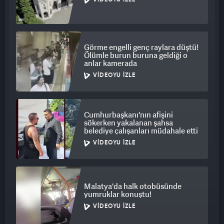
VIDEOYU İZLE
Görme engelli genç raylara düştü!
Ölümle burun buruna geldiği o
anlar kamerada
VIDEOYU İZLE
Cumhurbaşkanı'nın afişini
sökerken yakalanan şahsa
belediye çalışanları müdahale etti
VIDEOYU İZLE
Malatya'da halk otobüsünde
yumruklar konuştu!
VIDEOYU İZLE