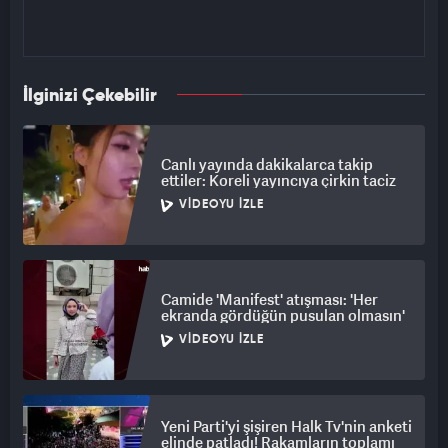
İlginizi Çekebilir
Canlı yayında dakikalarca takip
ettiler: Koreli yayıncıya çirkin taciz
VIDEOYU İZLE
Camide 'Manifest' atışması: 'Her
ekranda gördüğün pusulan olmasın'
VIDEOYU İZLE
Yeni Parti'yi şişiren Halk Tv'nin anketi
elinde patladı! Rakamların toplamı