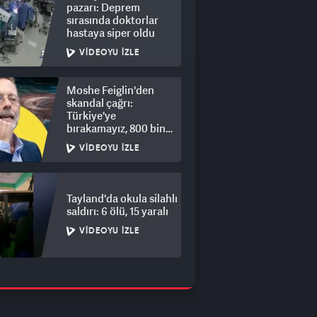
pazarı: Deprem
sırasında doktorlar
hastaya siper oldu
VIDEOYU İZLE
Moshe Feiglin'den
skandal çağrı:
Türkiye'ye
bırakamayız, 800 bin
kişi için derhal sürgün!
VIDEOYU İZLE
Tayland'da okula silahlı
saldırı: 6 ölü, 15 yaralı
VIDEOYU İZLE