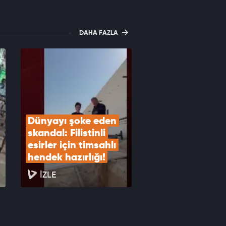
DAHA FAZLA
Dünyayı şoke eden 
skandal: Filistinli 
esirler için timsahlı 
hendek hazırlığı!
İZLE