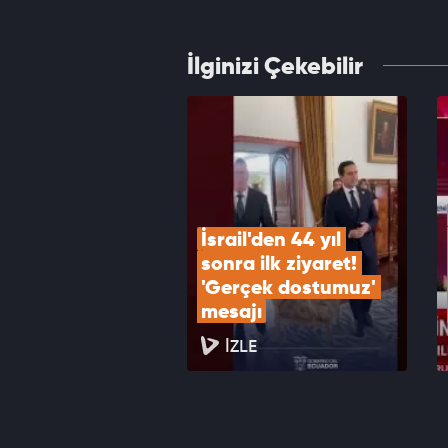
VID
İlginizi Çekebilir
Rusya:
sürec
VID
İsrail'den 44 yıl 
sonra ilk ziyaret! 
'Gerçek dostumuz' 
mesajı
İZLE