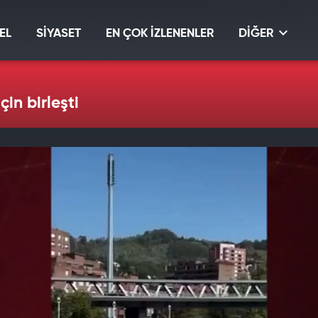
EL
SİYASET
EN ÇOK İZLENENLER
DİĞER
çin birleşti