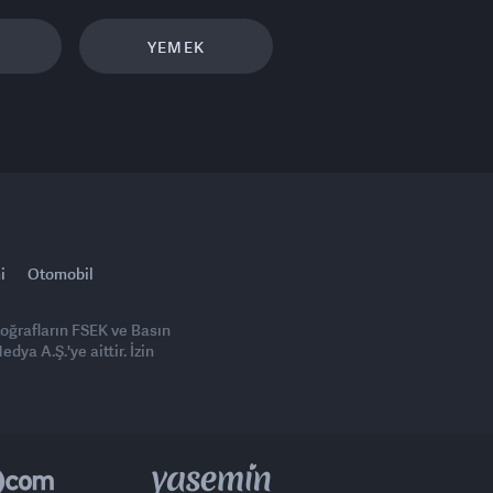
YEMEK
i
Otomobil
toğrafların FSEK ve Basın
ya A.Ş.'ye aittir. İzin