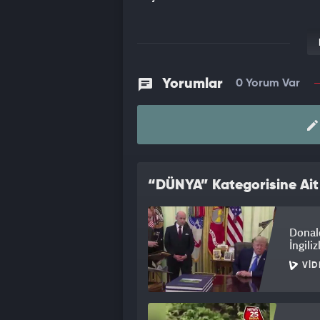
Yorumlar
0 Yorum Var
“DÜNYA” Kategorisine Ait
Donald
İngili
VID