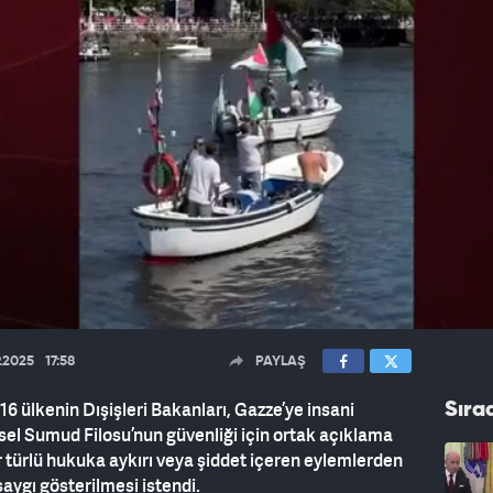
9.2025
17:58
PAYLAŞ
16 ülkenin Dışişleri Bakanları, Gazze’ye insani
Sıra
el Sumud Filosu’nun güvenliği için ortak açıklama
r türlü hukuka aykırı veya şiddet içeren eylemlerden
aygı gösterilmesi istendi.