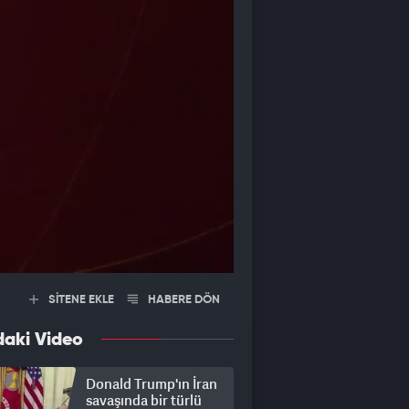
SİTENE EKLE
HABERE DÖN
daki Video
Donald Trump'ın İran
savaşında bir türlü