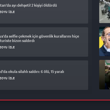
tan'da ayı dehşeti! 2 kişiyi öldürdü
EOYU İZLE
a'da selfie çekmek için güvenlik kurallarını hiçe
turiste bizon saldırdı
EOYU İZLE
'da okula silahlı saldırı: 6 ölü, 15 yaralı
EOYU İZLE
rizini bilen ekonomistten kritik uyarı! Çöküş
a