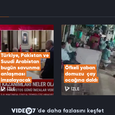
EOYU İZLE
 ABD'yi Ukrayna krizinin barışçıl çözüm
ine odaklanmaya çağırıyoruz
EOYU İZLE
Türkiye, Pakistan ve 
Suudi Arabistan 
bugün savunma 
Öfkeli yaban 
anlaşması 
domuzu  çay 
imzalayacak
ocağına daldı
İZLE
İZLE
'de daha fazlasını keşfet