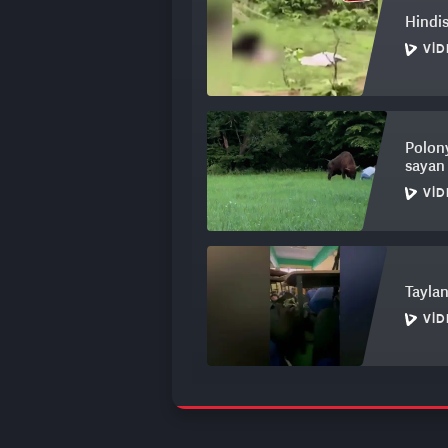
Hindis
VID
Polony
sayan 
VID
Tayland
VID
2008 k
kapıd