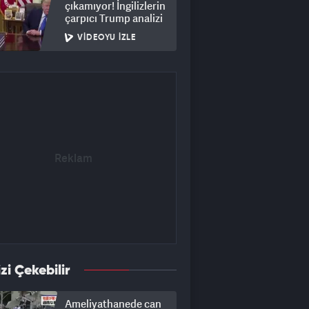
çıkamıyor! İngilizlerin
çarpıcı Trump analizi
VIDEOYU İZLE
izi Çekebilir
Ameliyathanede can