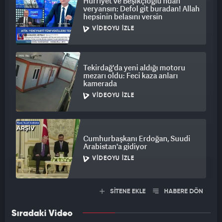
Hürriyet ve Beşikçioğlu'ndan
veryansın: Defol git buradan! Allah
hepsinin belasını versin
VIDEOYU İZLE
Tekirdağ'da yeni aldığı motoru
mezarı oldu: Feci kaza anları
kamerada
VIDEOYU İZLE
Cumhurbaşkanı Erdoğan, Suudi
Arabistan'a gidiyor
VIDEOYU İZLE
SİTENE EKLE
HABERE DÖN
Sıradaki Video