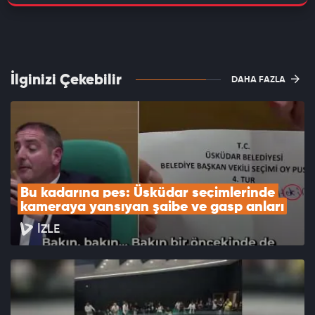
İlginizi Çekebilir
DAHA FAZLA
Bu kadarına pes: Üsküdar seçimlerinde 
kameraya yansıyan şaibe ve gasp anları
İZLE