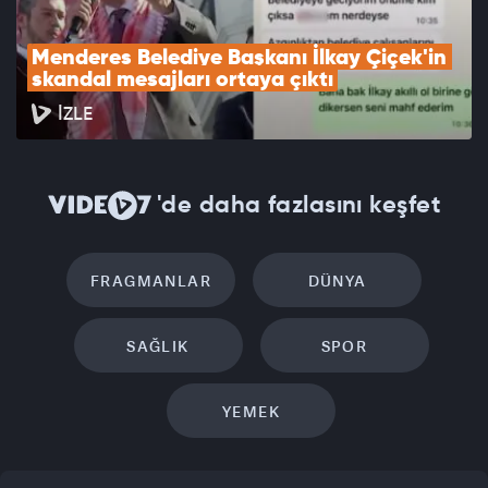
Menderes Belediye Başkanı İlkay Çiçek'in 
skandal mesajları ortaya çıktı
İZLE
'de daha fazlasını keşfet
FRAGMANLAR
DÜNYA
SAĞLIK
SPOR
YEMEK