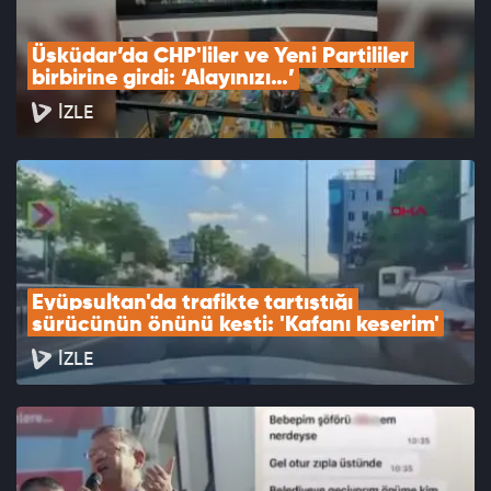
Üsküdar’da CHP'liler ve Yeni Partililer 
birbirine girdi: ‘Alayınızı…’
İZLE
Eyüpsultan'da trafikte tartıştığı 
sürücünün önünü kesti: 'Kafanı keserim'
İZLE