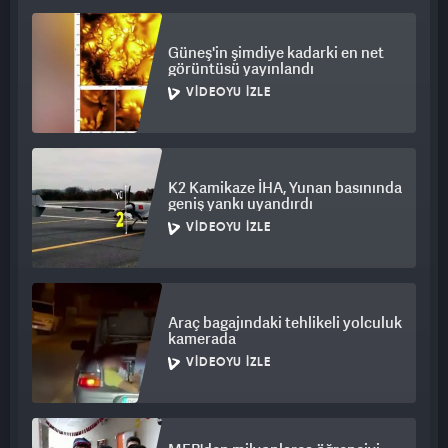
Güneş'in şimdiye kadarki en net
görüntüsü yayınlandı
VIDEOYU İZLE
K2 Kamikaze İHA, Yunan basınında
geniş yankı uyandırdı
VIDEOYU İZLE
Araç bagajındaki tehlikeli yolculuk
kamerada
VIDEOYU İZLE