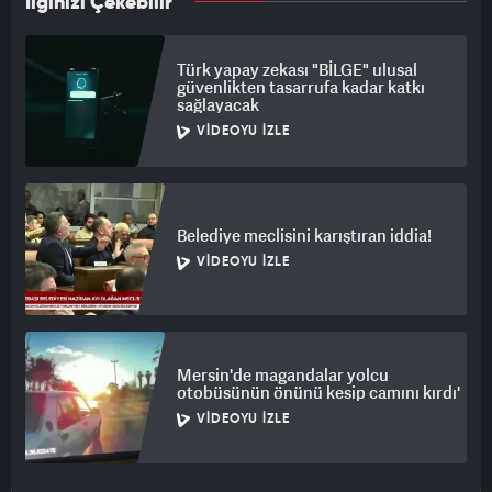
İlginizi Çekebilir
Türk yapay zekası "BİLGE" ulusal
güvenlikten tasarrufa kadar katkı
sağlayacak
VIDEOYU İZLE
Belediye meclisini karıştıran iddia!
VIDEOYU İZLE
Mersin'de magandalar yolcu
otobüsünün önünü kesip camını kırdı'
VIDEOYU İZLE