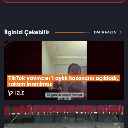
İlginizi Çekebilir
DAHA FAZLA
TikTok yayıncısı 1 aylık kazancını açıkladı, 
rakam inanılmaz
İZLE