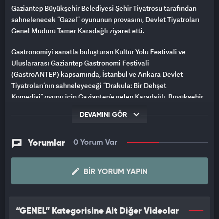
Gaziantep Büyükşehir Belediyesi Şehir Tiyatrosu tarafından
sahnelenecek “Gazel” oyununun provasını, Devlet Tiyatroları
Genel Müdürü Tamer Karadağlı ziyaret etti.
Gastronomiyi sanatla buluşturan Kültür Yolu Festivali ve
Uluslararası Gaziantep Gastronomi Festivali
(GastroANTEP) kapsamında, İstanbul ve Ankara Devlet
Tiyatroları’nın sahneleyeceği “Drakula: Bir Dehşet
Komedisi” oyunu için Gaziantep’e gelen Karadağlı, Büyükşehir
Belediyesi Şehir Tiyatrosu’nun yeni oyunu “Gazel”in provalarını
DEVAMINI GÖR
izledi.
Yorumlar
0 Yorum Var
BIR YORUM YAPIN
“GENEL” Kategorisine Ait Diğer Videolar