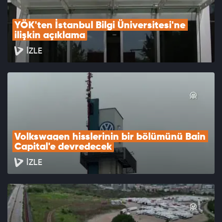
YÖK'ten İstanbul Bilgi Üniversitesi'ne 
ilişkin açıklama
İZLE
Volkswagen hisslerinin bir bölümünü Bain 
Capital'e devredecek
İZLE