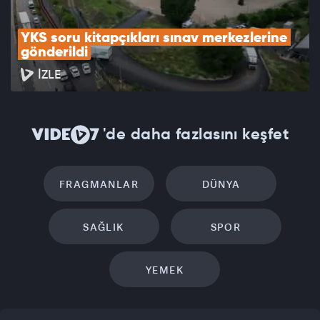
YKS soru kitapçıkları sınav merkezlerine 
gönderildi
İZLE
'de daha fazlasını keşfet
FRAGMANLAR
DÜNYA
SAĞLIK
SPOR
YEMEK