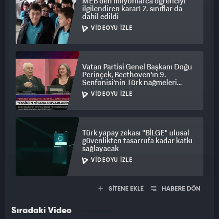
MEB'den milyonlarca öğrenciyi
ilgilendiren karar! 2. sınıflar da
dahil edildi
VIDEOYU İZLE
Vatan Partisi Genel Başkanı Doğu
Perinçek, Beethoven'ın 9.
Senfonisi'nin Türk nağmeleri
taşığını iddia etti
VIDEOYU İZLE
Türk yapay zekası "BİLGE" ulusal
güvenlikten tasarrufa kadar katkı
sağlayacak
VIDEOYU İZLE
SİTENE EKLE
HABERE DÖN
Sıradaki Video