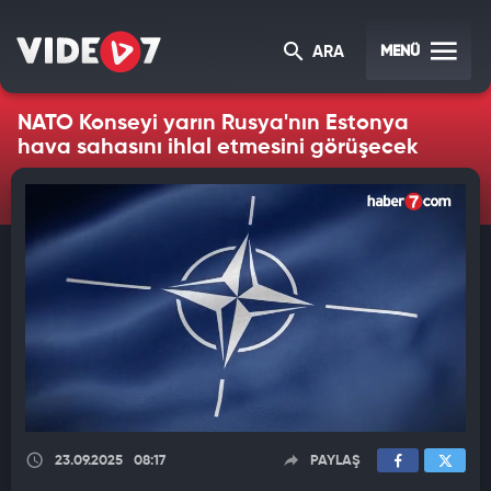
MENÜ
ARA
NATO Konseyi yarın Rusya'nın Estonya
hava sahasını ihlal etmesini görüşecek
23.09.2025
08:17
PAYLAŞ