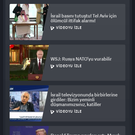
İsrail basını tutuştu! Tel Aviv için
ölümcül ittifak alarmı!
VIDEOYU İZLE
WSJ: Rusya NATO’yu vurabilir
VIDEOYU İZLE
İsrail televizyonunda birbirlerine
girdiler: Bizim yeminli
düşmanımızsınız, katiller
VIDEOYU İZLE