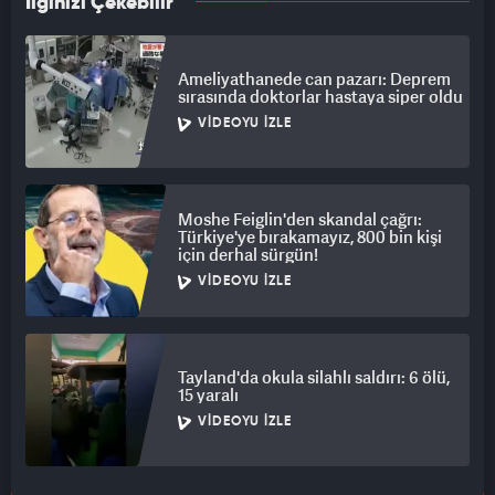
İlginizi Çekebilir
Ameliyathanede can pazarı: Deprem
sırasında doktorlar hastaya siper oldu
VIDEOYU İZLE
Moshe Feiglin'den skandal çağrı:
Türkiye'ye bırakamayız, 800 bin kişi
için derhal sürgün!
VIDEOYU İZLE
Tayland'da okula silahlı saldırı: 6 ölü,
15 yaralı
VIDEOYU İZLE