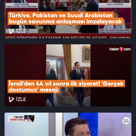
Türkiye, Pakistan ve Suudi Arabistan 
bugün savunma anlaşması imzalayacak
İZLE
İsrail'den 44 yıl sonra ilk ziyaret! 'Gerçek 
dostumuz' mesajı
İZLE