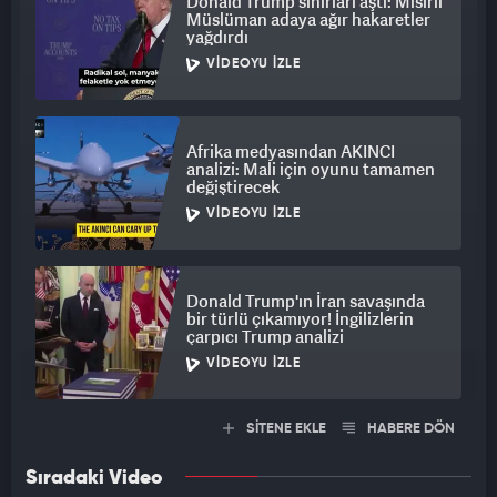
Donald Trump sınırları aştı: Mısırlı
Müslüman adaya ağır hakaretler
yağdırdı
VIDEOYU İZLE
Afrika medyasından AKINCI
analizi: Mali için oyunu tamamen
değiştirecek
VIDEOYU İZLE
Donald Trump'ın İran savaşında
bir türlü çıkamıyor! İngilizlerin
çarpıcı Trump analizi
VIDEOYU İZLE
SİTENE EKLE
HABERE DÖN
Sıradaki Video