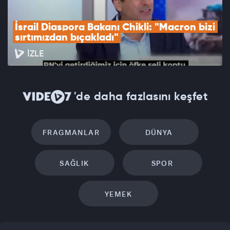
İsrail Diaspora Bakanı Chikli: "Macron bizi 
sırtımızdan bıçakladı"
İZLE
'de daha fazlasını keşfet
FRAGMANLAR
DÜNYA
SAĞLIK
SPOR
YEMEK