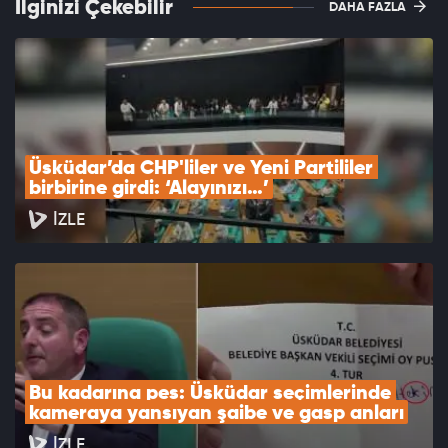
İlginizi Çekebilir
DAHA FAZLA
Üsküdar’da CHP'liler ve Yeni Partililer 
birbirine girdi: ‘Alayınızı…’
İZLE
Bu kadarına pes: Üsküdar seçimlerinde 
kameraya yansıyan şaibe ve gasp anları
İZLE