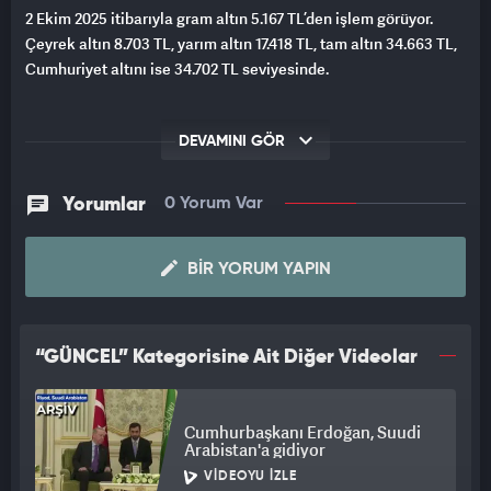
2 Ekim 2025 itibarıyla gram altın 5.167 TL’den işlem görüyor.
Çeyrek altın 8.703 TL, yarım altın 17.418 TL, tam altın 34.663 TL,
Cumhuriyet altını ise 34.702 TL seviyesinde.
DEVAMINI GÖR
Yorumlar
0 Yorum Var
BIR YORUM YAPIN
“GÜNCEL” Kategorisine Ait Diğer Videolar
Cumhurbaşkanı Erdoğan, Suudi
Arabistan'a gidiyor
VIDEOYU İZLE