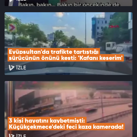
Eyüpsultan'da trafikte tartıştığı 
sürücünün önünü kesti: 'Kafanı keserim'
İZLE
3 kişi hayatını kaybetmişti: 
Küçükçekmece'deki feci kaza kamerada!
İZLE