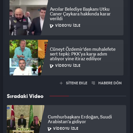
Avcılar Belediye Başkanı Utku
Caner Çaykara hakkında karar
verildi
VIDEOYU İZLE
Cüneyt Özdemir'den muhalefete
sert tepki: PKK’ya karşı adım
atılıyor yine itiraz ediliyor
VIDEOYU İZLE
SİTENE EKLE
HABERE DÖN
Sıradaki Video
Cumhurbaşkanı Erdoğan, Suudi
Arabistan'a gidiyor
VIDEOYU İZLE