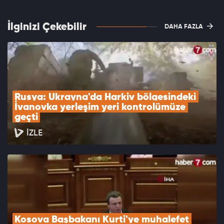
İlginizi Çekebilir
DAHA FAZLA
Rusya: Ukrayna'da Harkiv bölgesindeki 
İvanovka yerleşim yeri kontrolümüze 
geçti
İZLE
Kosova Başbakanı Kurti'ye muhalefet 