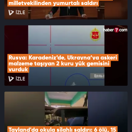
milletvekilinden yumurtalı saldırı
İZLE
Rusya: Karadeniz’de, Ukrayna’ya askeri 
malzeme taşıyan 2 kuru yük gemisini 
vurduk
İZLE
Tayland'da okula silahlı saldırı: 6 ölü, 15 