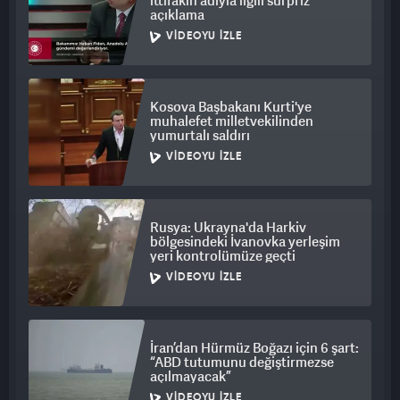
ittifakın adıyla ilgili sürpriz
açıklama
VIDEOYU İZLE
Kosova Başbakanı Kurti'ye
muhalefet milletvekilinden
yumurtalı saldırı
VIDEOYU İZLE
Rusya: Ukrayna'da Harkiv
bölgesindeki İvanovka yerleşim
yeri kontrolümüze geçti
VIDEOYU İZLE
İran’dan Hürmüz Boğazı için 6 şart:
“ABD tutumunu değiştirmezse
açılmayacak”
VIDEOYU İZLE