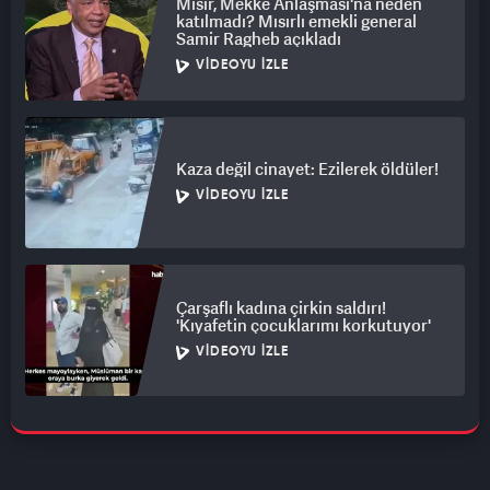
Mısır, Mekke Anlaşması'na neden
katılmadı? Mısırlı emekli general
Samir Ragheb açıkladı
VIDEOYU İZLE
Kaza değil cinayet: Ezilerek öldüler!
VIDEOYU İZLE
Çarşaflı kadına çirkin saldırı!
'Kıyafetin çocuklarımı korkutuyor'
VIDEOYU İZLE