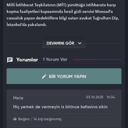
Milli İstihbarat Teşkilatının (MİT) yürüttüğü istihbarata karşı
koyma faaliyetleri kapsamında İsrail gizli servisi Mossad'a
casusluk yapan dedektiflere bilgi satan avukat Tuğrulhan Dip,
İstanbul'da yakalandı.
DEVAMINI GÖR
Yorumlar
1 Yorum Var
BIR YORUM YAPIN
03.10.2025
16:34
Mete
Hiç yemek de vermeyin is bitince kafasina sikin
Beğen
/ 14 kişi beğenmiş