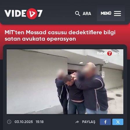
MENÜ
ARA
MİT'ten Mossad casusu dedektiflere bilgi
satan avukata operasyon
03.10.2025
15:18
PAYLAŞ