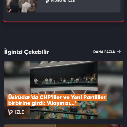
VIDEOYU İZLE
İlginizi Çekebilir
DAHA FAZLA
Üsküdar’da CHP'liler ve Yeni Partililer 
birbirine girdi: ‘Alayınızı…’
İZLE