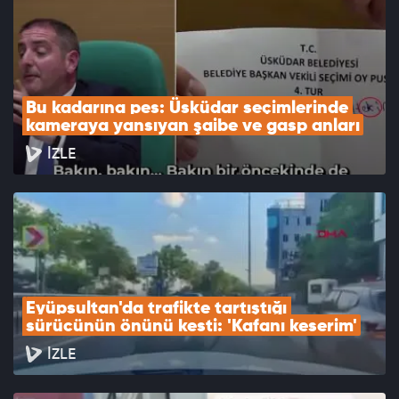
Bu kadarına pes: Üsküdar seçimlerinde 
kameraya yansıyan şaibe ve gasp anları
İZLE
Eyüpsultan'da trafikte tartıştığı 
sürücünün önünü kesti: 'Kafanı keserim'
İZLE