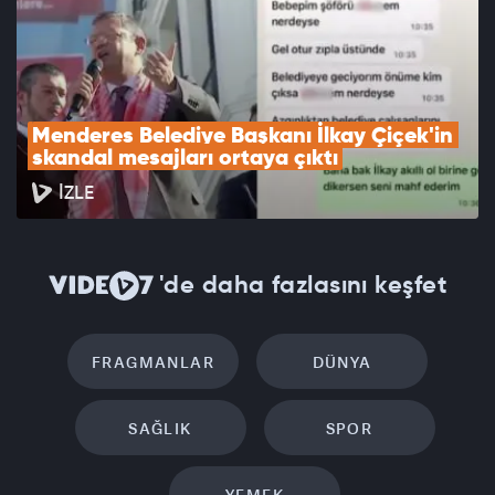
Menderes Belediye Başkanı İlkay Çiçek'in 
skandal mesajları ortaya çıktı
İZLE
'de daha fazlasını keşfet
FRAGMANLAR
DÜNYA
SAĞLIK
SPOR
YEMEK