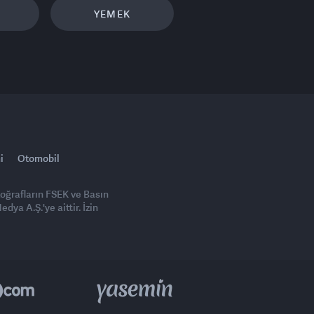
YEMEK
i
Otomobil
toğrafların FSEK ve Basın
ya A.Ş.'ye aittir. İzin