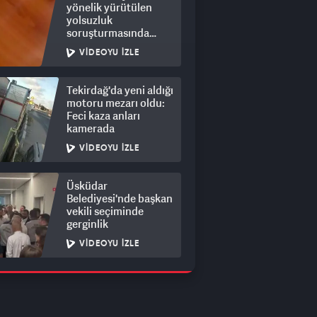
yönelik yürütülen
yolsuzluk
soruşturmasında
rüşvet görüntüleri
VIDEOYU İZLE
ortaya çıktı
Tekirdağ'da yeni aldığı
motoru mezarı oldu:
Feci kaza anları
kamerada
VIDEOYU İZLE
Üsküdar
Belediyesi'nde başkan
vekili seçiminde
gerginlik
VIDEOYU İZLE