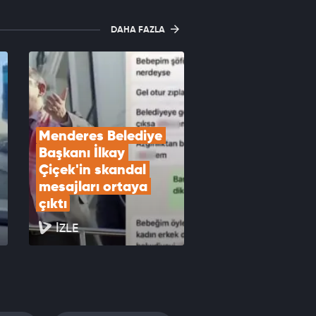
DAHA FAZLA
Menderes Belediye 
Başkanı İlkay 
Çiçek'in skandal 
mesajları ortaya 
çıktı
İZLE