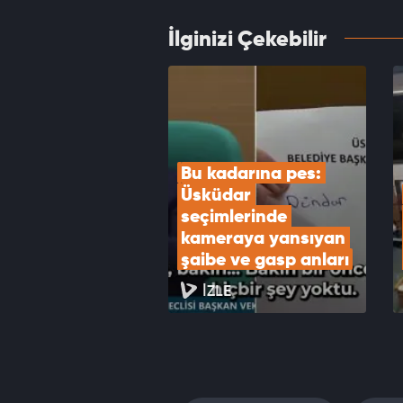
İlginizi Çekebilir
Çatalc
hasar 
VID
Bu kadarına pes: 
Üsküdar 
seçimlerinde 
kameraya yansıyan 
şaibe ve gasp anları
İZLE