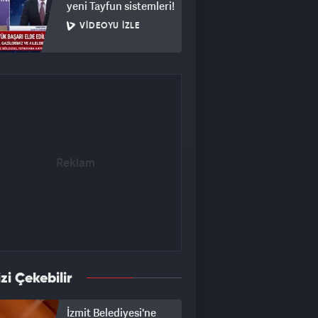
yeni Tayfun sistemleri!
VIDEOYU İZLE
izi Çekebilir
İzmit Belediyesi'ne