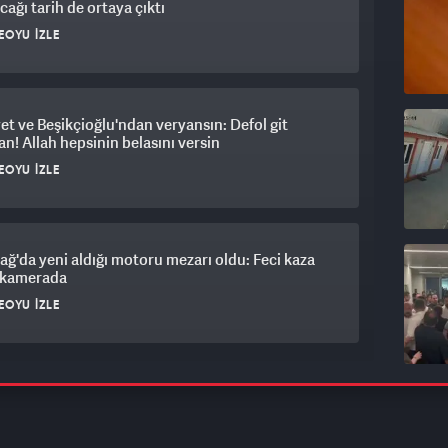
cağı tarih de ortaya çıktı
EOYU İZLE
et ve Beşikçioğlu'ndan veryansın: Defol git
n! Allah hepsinin belasını versin
EOYU İZLE
ağ'da yeni aldığı motoru mezarı oldu: Feci kaza
ı kamerada
EOYU İZLE
rbaşkanı Erdoğan, Suudi Arabistan'a gidiyor
EOYU İZLE