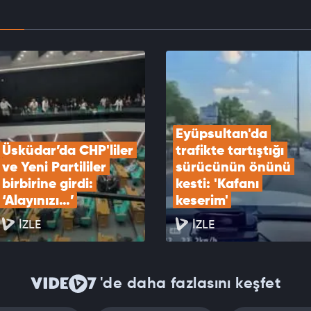
a'da eğitim uçuşunda sert iniş yapan uçakta
oluştu
EOYU İZLE
Eyüpsultan'da 
Üsküdar’da CHP'liler 
trafikte tartıştığı 
ve Yeni Partililer 
sürücünün önünü 
birbirine girdi: 
kesti: 'Kafanı 
‘Alayınızı…’
keserim'
İZLE
İZLE
'de daha fazlasını keşfet