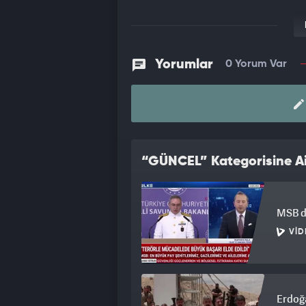
Yorumlar
0 Yorum Var
“GÜNCEL” Kategorisine Ai
MSB du
VID
Erdoğa