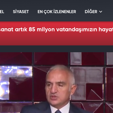
EL
SİYASET
EN ÇOK İZLENENLER
DİĞER
sanat artık 85 milyon vatandaşımızın hayat