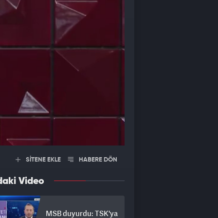
SİTENE EKLE
HABERE DÖN
daki Video
MSB duyurdu: TSK'ya