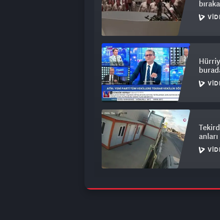
bıraka
VID
Hürriy
burada
VID
Tekird
anlar
VID
Cumhu
VID