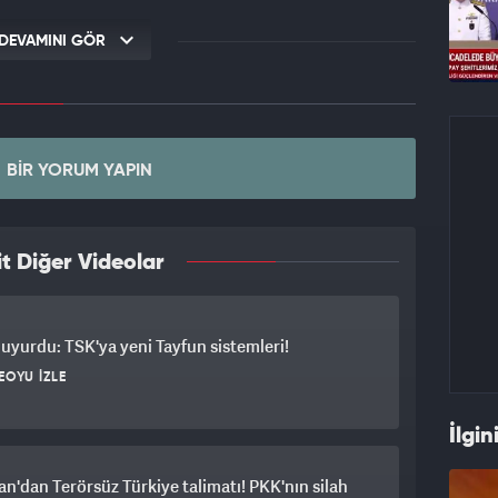
DEVAMINI GÖR
BIR YORUM YAPIN
t Diğer Videolar
yurdu: TSK'ya yeni Tayfun sistemleri!
EOYU İZLE
İlgin
n'dan Terörsüz Türkiye talimatı! PKK'nın silah