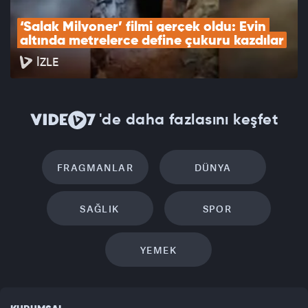
‘Salak Milyoner’ filmi gerçek oldu: Evin 
altında metrelerce define çukuru kazdılar
İZLE
'de daha fazlasını keşfet
FRAGMANLAR
DÜNYA
SAĞLIK
SPOR
YEMEK