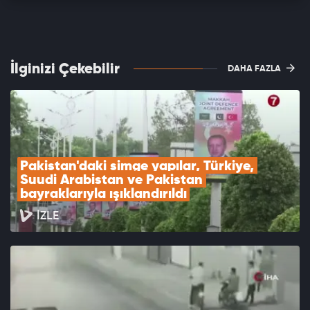
İlginizi Çekebilir
DAHA FAZLA
Pakistan'daki simge yapılar, Türkiye, 
Suudi Arabistan ve Pakistan 
bayraklarıyla ışıklandırıldı
İZLE