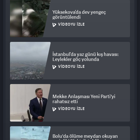
Yüksekova’da dev yengeç
görüntülendi
VIDEOYU İZLE
İstanbul’da yaz günü kış havası:
Leylekler göç yolunda
VIDEOYU İZLE
Mekke Anlaşması Yeni Parti'yi
rahatsız etti
VIDEOYU İZLE
Bolu'da ölüme meydan okuyan