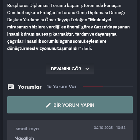
Bosphorus Diplomasi Forumu kapanış töreninde konuşan
Cumhurbaşkanı Erdoğan'ın torunu Genç Diplomasi Derneği
Başkan Yardımcısı Ömer Tayyip Erdoğan
"Medeniyet
mirasımızın bizlere verdiği en önemli görev Gazze'de yaşanan
insanlık dramına ses çıkarmaktır. Yardım ve dayanışma
çağrıları insanlık sorumluluğunu somut eylemlere
dönüştürmesi vizyonunu taşımalıdır"
dedi.
DEVAMINI GÖR
Yorumlar
16 Yorum Var
BIR YORUM YAPIN
04.10.2025
10:58
İsmail kaya
Maşallah