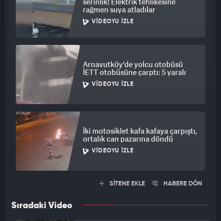
serinlik! Elektrik tehlikesine
rağmen suya atladılar
VIDEOYU İZLE
Arnavutköy'de yolcu otobüsü
İETT otobüsüne çarptı: 5 yaralı
VIDEOYU İZLE
İki motosiklet kafa kafaya çarpıştı,
ortalık can pazarına döndü
VIDEOYU İZLE
SİTENE EKLE
HABERE DÖN
Sıradaki Video