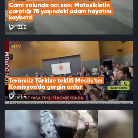
Cami yolunda acı son: Motosikletin 
çarptığı 78 yaşındaki adam hayatını 
kaybetti
İZLE
Terörsüz Türkiye teklifi Meclis'te: 
Komisyon'da gergin anlar
İZLE