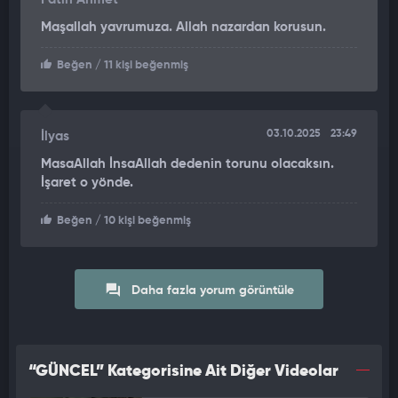
Maşallah yavrumuza. Allah nazardan korusun.
Beğen
/ 11 kişi beğenmiş
03.10.2025
23:49
İlyas
MasaAllah İnsaAllah dedenin torunu olacaksın.
İşaret o yönde.
Beğen
/ 10 kişi beğenmiş
Daha fazla yorum görüntüle
“GÜNCEL” Kategorisine Ait Diğer Videolar