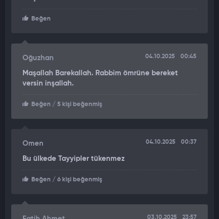
Beğen
04.10.2025
00:45
Oğuzhan
Maşallah Barekallah. Rabbim ömrüne bereket
versin inşallah.
Beğen
/ 5 kişi beğenmiş
04.10.2025
00:37
Omen
Bu ülkede Tayyipler tükenmez
Beğen
/ 6 kişi beğenmiş
03.10.2025
23:57
Fatih Ahmet