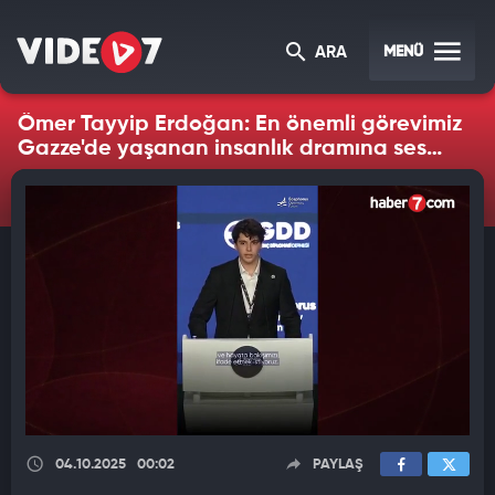
MENÜ
ARA
Ömer Tayyip Erdoğan: En önemli görevimiz
Gazze'de yaşanan insanlık dramına ses
çıkarmaktır
04.10.2025
00:02
PAYLAŞ