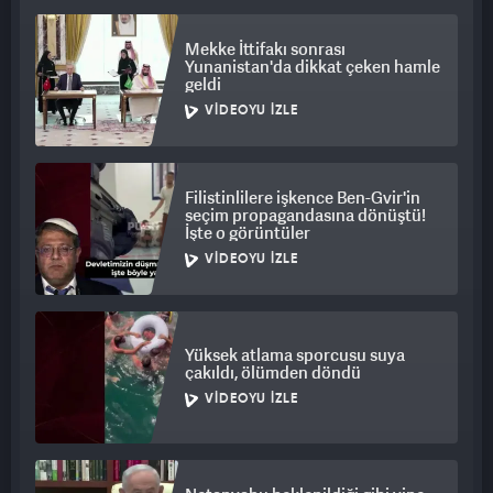
“İsrail ile stratejik ortaklığımız var ve bunun bozulmasını
istemiyoruz.”
Mekke İttifakı sonrası
Yunanistan'da dikkat çeken hamle
geldi
Sözcü ayrıca, filonun taşıdığı insani yardımın akıbeti hakkında
henüz bilgiye ulaşamadıklarını kaydetti.
VIDEOYU İZLE
Yunan hükümeti, tüm diplomatik girişimlerin sürdüğünü ve
vatandaşlarının serbest bırakılması için gerekli her adımın
Filistinlilere işkence Ben-Gvir'in
atılacağını belirtti.
seçim propagandasına dönüştü!
İşte o görüntüler
VIDEOYU İZLE
Yüksek atlama sporcusu suya
çakıldı, ölümden döndü
VIDEOYU İZLE