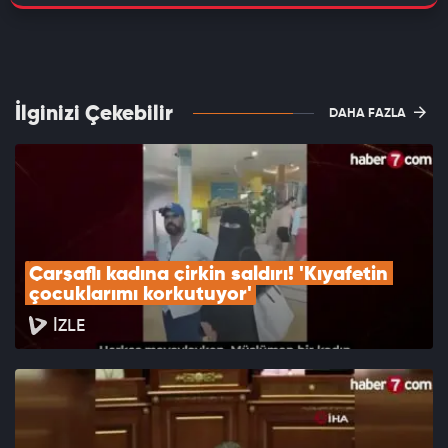
İlginizi Çekebilir
DAHA FAZLA
Çarşaflı kadına çirkin saldırı! 'Kıyafetin 
çocuklarımı korkutuyor'
İZLE