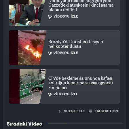
Netanyahu beklenildiği gibi yine
Gazze’deki ateşkesin ikinci aşama
planını reddetti
VIDEOYU İZLE
Brezilya'da turistleri taşıyan
helikopter düştü
VIDEOYU İZLE
Çin'de bekleme salonunda kafası
koltuğun kenarına sıkışan gencin
zor anları
VIDEOYU İZLE
SİTENE EKLE
HABERE DÖN
Sıradaki Video