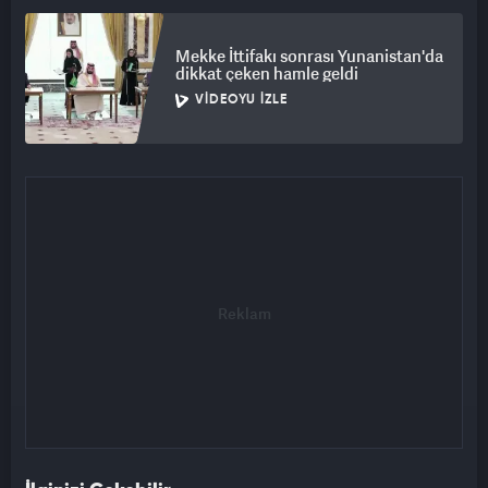
Mekke İttifakı sonrası Yunanistan'da
dikkat çeken hamle geldi
VIDEOYU İZLE