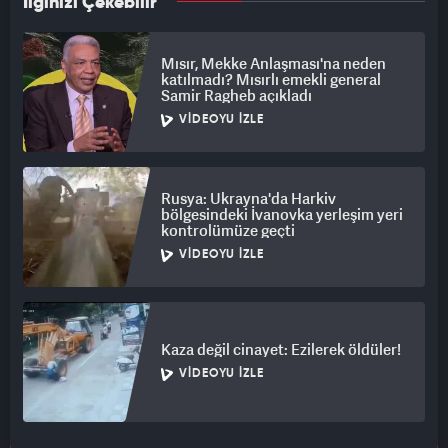
İlginizi Çekebilir
Mısır, Mekke Anlaşması'na neden
katılmadı? Mısırlı emekli general
Samir Ragheb açıkladı
VIDEOYU İZLE
Rusya: Ukrayna'da Harkiv
bölgesindeki İvanovka yerleşim yeri
kontrolümüze geçti
VIDEOYU İZLE
Kaza değil cinayet: Ezilerek öldüler!
VIDEOYU İZLE