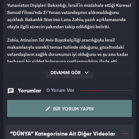
Yunanistan Dışişleri Bakanlığı, İsrail’in müdahale ettiği Küresel
Sumud Filosu'nda 27 Yunan vatandaşının alıkonulduğunu
açıkladı. Bakanlık Sözcüsü Lana Zohiu, yazılı açıklamasında
olayla ilgili sürecin yakından takip edildiğini belirtti.
Zohiu, Atina’nın Tel Aviv Büyükelçiliği aracılığıyla İsrail
makamlarıyla sürekli temas halinde olduğunu, gözaltındaki
vatandaşların sağlık durumunun iyi olduğunu ve şu ana kadar
herhangi bir şiddet bulgusuna rastlanmadığını ifade etti.
DEVAMINI GÖR
Ayrıca Yunanistan ile İtalya’nın dışişleri bakanlıklarının
yayımladığı ortak bildiride, İsrail’e konsolosluk erişimi sağlama
ve katılımcıların güvenliğini garanti etme çağrısında
Yorumlar
0 Yorum Var
bulunulduğu hatırlatıldı.
"Stratejik Ortaklığı Korumak İstiyoruz"
BIR YORUM YAPIN
Zohiu, olayın Yunanistan-İsrail ilişkilerine etkisi hakkında ise
şu değerlendirmede bulundu:
“DÜNYA” Kategorisine Ait Diğer Videolar