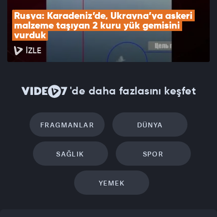
Rusya: Karadeniz’de, Ukrayna’ya askeri 
malzeme taşıyan 2 kuru yük gemisini 
vurduk
İZLE
'de daha fazlasını keşfet
FRAGMANLAR
DÜNYA
SAĞLIK
SPOR
YEMEK