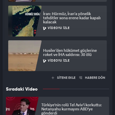
İran: Hürmüz, İran'a yönelik
tehditler sona erene kadar kapalı
kalacak
VIDEOYU İZLE
Husiler’den hükümet güçlerine
roket ve İHA saldırısı: 30 ölü
VIDEOYU İZLE
SİTENE EKLE
HABERE DÖN
Sıradaki Video
Türkiye'nin rolü Tel Aviv'i korkuttu:
Netanyahu kurmayını ABD'ye
gönderdi