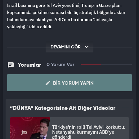
İsrail basınına göre Tel Aviv yönetimi, Trump’ın Gazze planı
kapsamında çekilme sonrası bile üç stratejik bölgede asker
bulundurmayı planlıyor. ABD’nin bu duruma “anlayışla
yaklaştığı” iddia edildi.
DEVAMINI GÖR
Yorumlar
0 Yorum Var
BIR YORUM YAPIN
“DÜNYA” Kategorisine Ait Diğer Videolar
Türkiye'nin rolü Tel Aviv'i korkuttu:
Netanyahu kurmayını ABD'ye
gönderdi