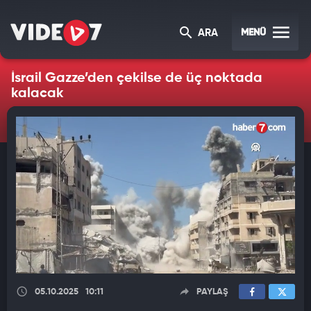
MENÜ
ARA
İsrail Gazze’den çekilse de üç noktada
kalacak
05.10.2025
10:11
PAYLAŞ