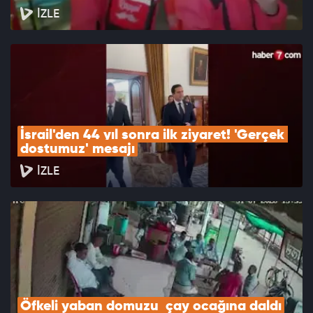
İZLE
İsrail'den 44 yıl sonra ilk ziyaret! 'Gerçek 
dostumuz' mesajı
İZLE
Öfkeli yaban domuzu  çay ocağına daldı