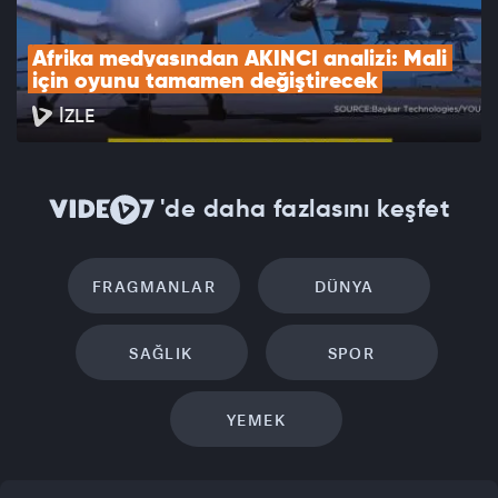
Afrika medyasından AKINCI analizi: Mali 
için oyunu tamamen değiştirecek
İZLE
'de daha fazlasını keşfet
FRAGMANLAR
DÜNYA
SAĞLIK
SPOR
YEMEK