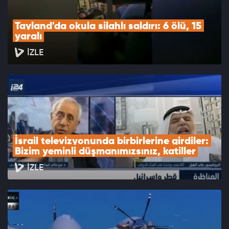
Tayland'da okula silahlı saldırı: 6 ölü, 15 
yaralı
İZLE
İsrail televizyonunda birbirlerine girdiler: 
Bizim yeminli düşmanımızsınız, katiller
İZLE