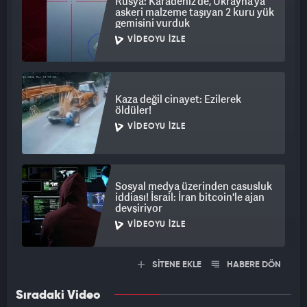
Rusya: Karadeniz’de, Ukrayna’ya
askeri malzeme taşıyan 2 kuru yük
gemisini vurduk
VIDEOYU İZLE
Kaza değil cinayet: Ezilerek
öldüler!
VIDEOYU İZLE
Sosyal medya üzerinden casusluk
iddiası! İsrail: İran bitcoin'le ajan
devşiriyor
VIDEOYU İZLE
SİTENE EKLE
HABERE DÖN
Sıradaki Video