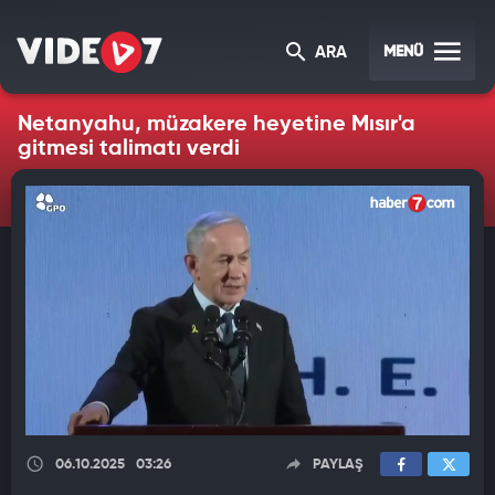
MENÜ
ARA
Netanyahu, müzakere heyetine Mısır'a
gitmesi talimatı verdi
06.10.2025
03:26
PAYLAŞ