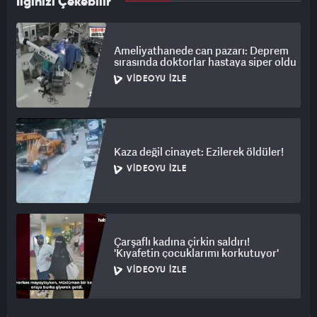
İlginizi Çekebilir
Ameliyathanede can pazarı: Deprem
sırasında doktorlar hastaya siper oldu
VIDEOYU İZLE
Kaza değil cinayet: Ezilerek öldüler!
VIDEOYU İZLE
Çarşaflı kadına çirkin saldırı!
'Kıyafetin çocuklarımı korkutuyor'
VIDEOYU İZLE