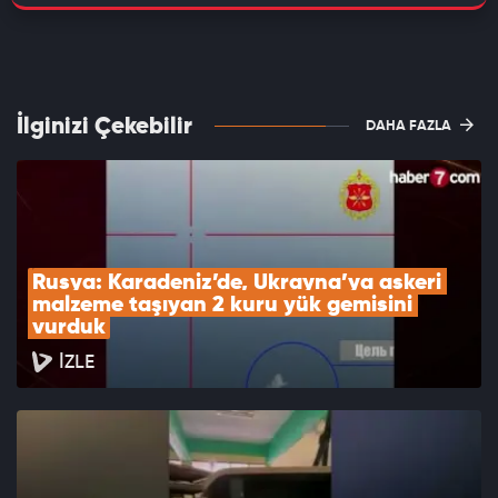
İlginizi Çekebilir
DAHA FAZLA
Rusya: Karadeniz’de, Ukrayna’ya askeri 
malzeme taşıyan 2 kuru yük gemisini 
vurduk
İZLE