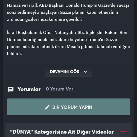
Hamas ve İsrail, ABD Başkanı Donald Trump'ın Gazze'de savaşı
sona erdirmeyi amaçlayan Gazze planını kabul etmesinin
ardından gözler müzakerelere çevrildi.
İsrail Başbakanlık Ofisi, Netanyahu, Stratejik İşler Bakanı Ron
Dermer liderliğindeki müzakere heyetine Trump'ın Gazze
planını müzakere etmek üzere Mısır'a gitmesi talimatı verdiğini
bildirdi.
DEVAMINI GÖR
Yorumlar
0 Yorum Var
BIR YORUM YAPIN
“DÜNYA” Kategorisine Ait Diğer Videolar