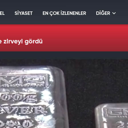
EL
SİYASET
EN ÇOK İZLENENLER
DİĞER
 zirveyi gördü