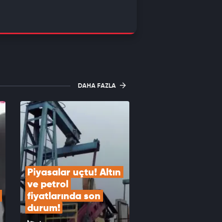
DAHA FAZLA
Piyasalar uçtu! Altın 
ve petrol 
fiyatlarında son 
durum!