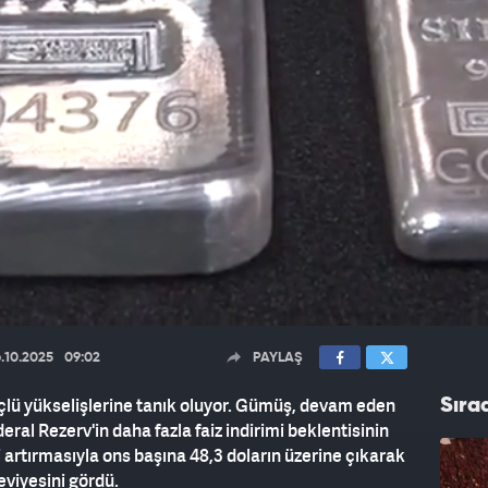
.10.2025
09:02
PAYLAŞ
üçlü yükselişlerine tanık oluyor. Gümüş, devam eden
Sıra
l Rezerv'in daha fazla faiz indirimi beklentisinin
i artırmasıyla ons başına 48,3 doların üzerine çıkarak
viyesini gördü.