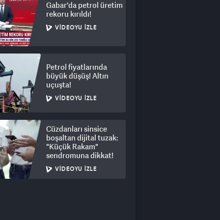
Gabar'da petrol üretim
rekoru kırıldı!
VIDEOYU İZLE
Petrol fiyatlarında
büyük düşüş! Altın
uçuşta!
VIDEOYU İZLE
Cüzdanları sinsice
boşaltan dijital tuzak:
"Küçük Rakam"
sendromuna dikkat!
VIDEOYU İZLE