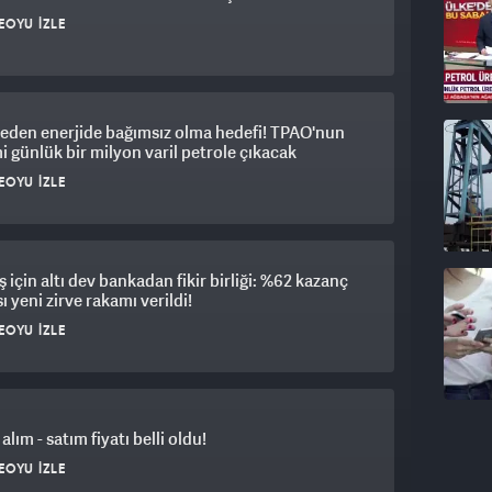
dı. Gün içinde en düşük 64.31 lira, en yüksek de
EOYU İZLE
 65.09 liradan alıcı buluyor.
eden enerjide bağımsız olma hedefi! TPAO'nun
i günlük bir milyon varil petrole çıkacak
EOYU İZLE
için altı dev bankadan fikir birliği: %62 kazanç
ı yeni zirve rakamı verildi!
EOYU İZLE
alım - satım fiyatı belli oldu!
EOYU İZLE