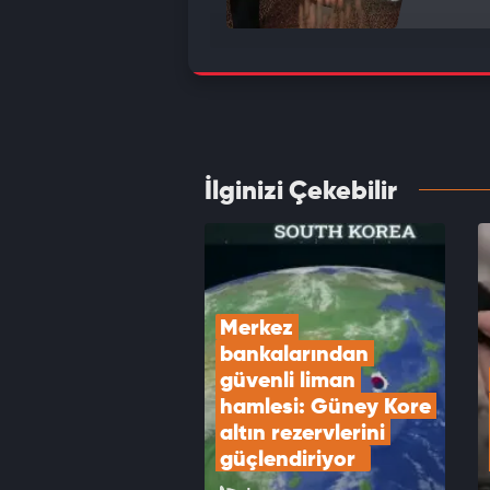
Dev ma
nokta
VID
İlginizi Çekebilir
Kredi 
edin
VID
Merkez 
bankalarından 
güvenli liman 
hamlesi: Güney Kore 
altın rezervlerini 
güçlendiriyor  