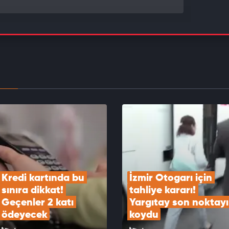
rket satılmıştı: Onlarca şubesi kapatılıyor! Son
 koyuldu
EOYU İZLE
kartları "maaş" gibi kullanılıyor! Buna çok dikkat
EOYU İZLE
Kredi kartında bu 
İzmir Otogarı için 
sınıra dikkat! 
tahliye kararı! 
Geçenler 2 katı 
Yargıtay son noktayı 
ödeyecek
koydu