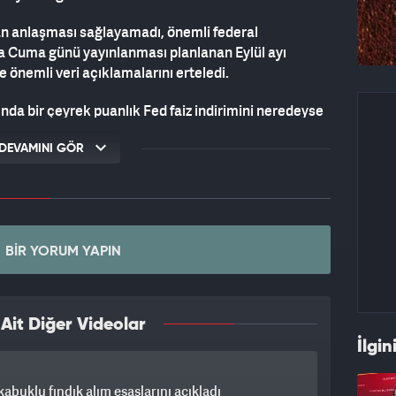
man anlaşması sağlayamadı, önemli federal
a Cuma günü yayınlanması planlanan Eylül ayı
 önemli veri açıklamalarını erteledi.
ında bir çeyrek puanlık Fed faiz indirimini neredeyse
yrıca Çarşamba günü Fed Guvernörü Stephen Miran'ın
 Powell'ın ek politika ipuçları için açıklamalarını
DEVAMINI GÖR
ıkılaşan arz koşullarından destek aldı ve Gümüş
te küresel piyasa açığı öngörüyor.
BIR YORUM YAPIN
adı. Gün içinde en düşük 47.95 dolar, en yüksek de
alar 48.92 dolardan işlem geçiyor.
it Diğer Videolar
İlgin
abuklu fındık alım esaslarını açıkladı