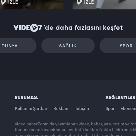
İZLE
İZLE
'de daha fazlasını keşfet
DÜNYA
SAĞLIK
SPOR
KURUMSAL
BAĞLANTILAR
Kullanım Şartları
Reklam
İletişim
Spor
Ekonom
video.haber7.com'da yayımlanan video, haber, yazı, resim ve fo
Kanunu'ndan kaynaklanan her türlü hakları Nokta Elektronik Med
alınmaksızın, kaynak gösterilerek dahi iktibas edilemez.