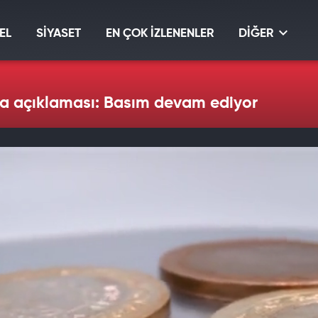
EL
SİYASET
EN ÇOK İZLENENLER
DİĞER
a açıklaması: Basım devam ediyor