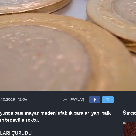
.10.2025
12:06
PAYLAŞ
unca basılmayan madeni ufaklık paraları yani halk
Sıra
en tedavüle soktu.
ALARI ÇÜRÜDÜ