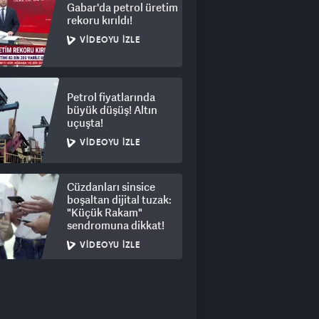
Gabar'da petrol üretim
rekoru kırıldı!
VIDEOYU İZLE
Petrol fiyatlarında
büyük düşüş! Altın
uçuşta!
VIDEOYU İZLE
Cüzdanları sinsice
boşaltan dijital tuzak:
"Küçük Rakam"
sendromuna dikkat!
VIDEOYU İZLE