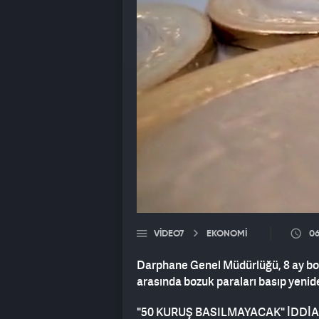
VIDEO7
EKONOMİ
06
Darphane Genel Müdürlüğü, 8 ay boy
arasında bozuk paraları basıp yenid
"50 KURUŞ BASILMAYACAK" İDDİ