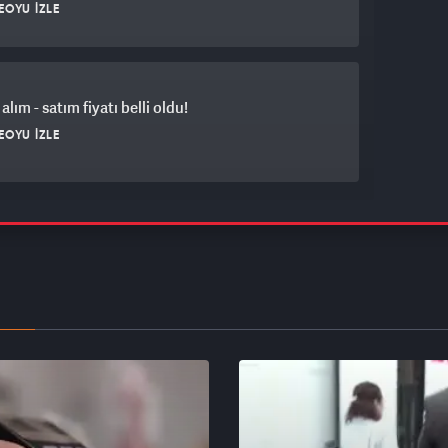
EOYU İZLE
alım - satım fiyatı belli oldu!
EOYU İZLE
rket satılmıştı: Onlarca şubesi kapatılıyor! Son
 koyuldu
EOYU İZLE
kartları "maaş" gibi kullanılıyor! Buna çok dikkat
EOYU İZLE