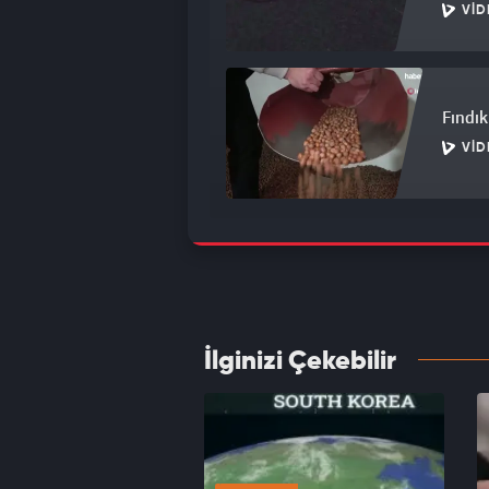
VID
Fındık 
VID
Dev ma
nokta
VID
İlginizi Çekebilir
Kredi 
edin
VID