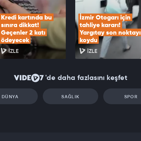
Kredi kartında bu 
İzmir Otogarı için 
sınıra dikkat! 
tahliye kararı! 
Geçenler 2 katı 
Yargıtay son noktayı 
ödeyecek
koydu
İZLE
İZLE
'de daha fazlasını keşfet
DÜNYA
SAĞLIK
SPOR