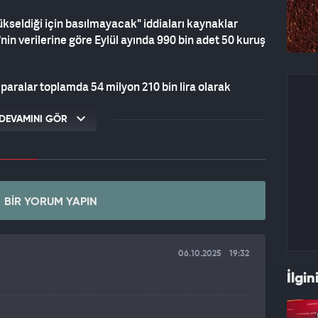
ükseldiği için basılmayacak" iddiaları kaynaklar
in verilerine göre Eylül ayında 990 bin adet 50 kuruş
paralar toplamda 54 milyon 210 bin lira olarak
DEVAMINI GÖR
etlerinin yükseldiği için basımlarının durduğu veya
ya çıkıyor. Ancak son yapılan veri açıklamasıyla bu
 olduğu, itibar edilmemesi gerekliliğini ortaya koydu.
BIR YORUM YAPIN
06.10.2025
19:32
İlgin