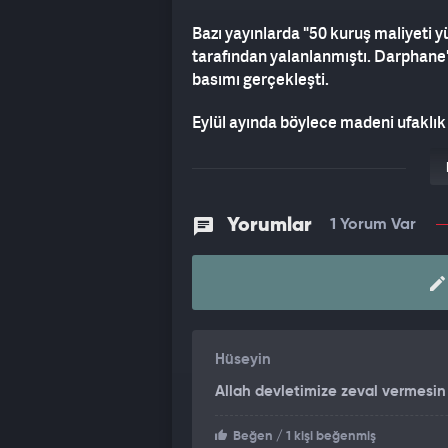
Bazı yayınlarda "50 kuruş maliyeti y
tarafından yalanlanmıştı. Darphane'n
basımı gerçekleşti.
Eylül ayında böylece madeni ufaklık 
basılmış oldu.
ASILSIZ İDDİALAR DOLAŞIYOR
Yorumlar
1 Yorum Var
Madeni paralara ilişkin olarak maliy
duracağı iddiaları zaman zaman orta
iddiaların tamamının yalan ve asılsız
Hüseyin
Allah devletimize zeval vermesin
Beğen
/ 1 kişi beğenmiş