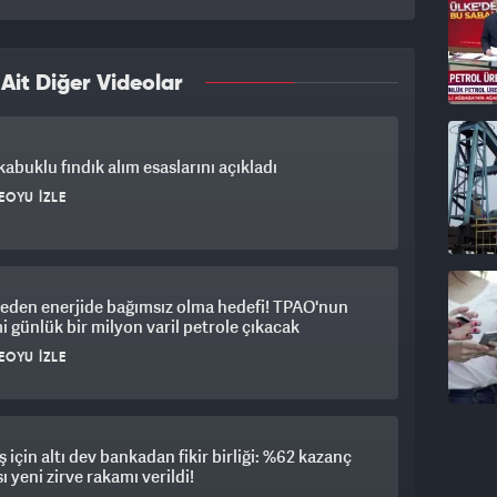
it Diğer Videolar
abuklu fındık alım esaslarını açıkladı
EOYU İZLE
eden enerjide bağımsız olma hedefi! TPAO'nun
i günlük bir milyon varil petrole çıkacak
EOYU İZLE
için altı dev bankadan fikir birliği: %62 kazanç
ı yeni zirve rakamı verildi!