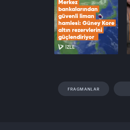
Merkez 
bankalarından 
güvenli liman 
hamlesi: Güney Kore 
altın rezervlerini 
güçlendiriyor  
İZLE
FRAGMANLAR