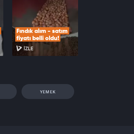
Fındık alım - satım 
fiyatı belli oldu!
İZLE
YEMEK