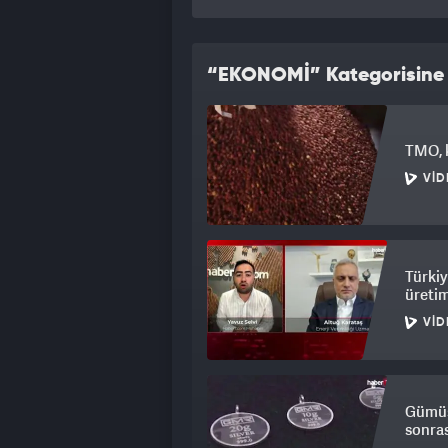
“EKONOMİ” Kategorisine A
TMO, k
VID
Türkiy
üretim
VID
Gümüş 
sonras