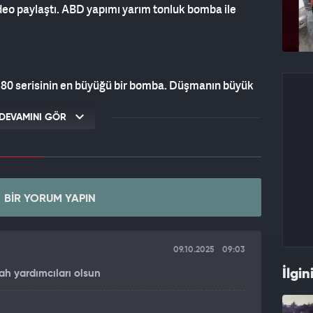
video paylaştı. ABD yapımı yarım tonluk bomba ile
 80 serisinin en büyüğü bir bomba. Düşmanın büyük
 köprüleri, yer altı sığınakları ve uçak hangarları MK-
ir. F-16' ların mühimmatları arasındaki en iri
DEVAMINI GÖR
 11 m derinliğinde bir krater oluşturabilir. 380 mm
 çapı da 336 metredir.
BIR YORUM YAPIN
09.10.2025
09:03
İlgin
ah yardımcıları olsun