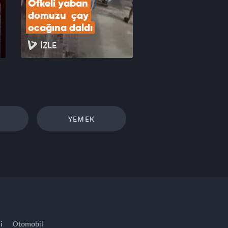
Öfkeli yaban 
domuzu  çay 
ocağına daldı
İZLE
YEMEK
i
Otomobil