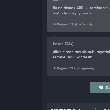
Baba
Bu ne demek ABD iki tarafada sil
doğru hamleyi yaparız
Beğen
/ 1 kişi beğenmiş
Hakan TAŞÇI
Allah sizden razı olsun.Hürrıyetin
terörist israili kahretsin.
Beğen
/ 21 kişi beğenmiş
Da