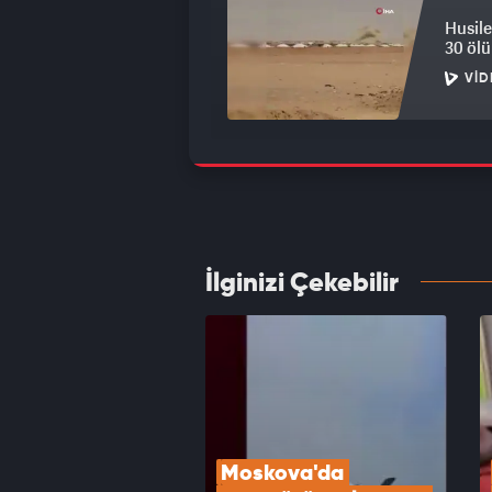
Husile
30 ölü
VID
Filist
oldu
VID
İlginizi Çekebilir
İsrail
marka
VID
Moskova'da 