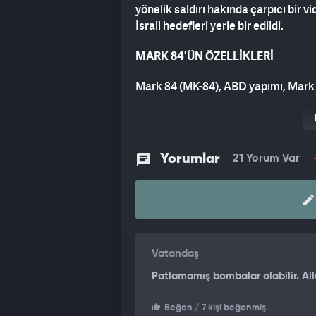
yönelik saldırı hakında çarpıcı bir 
İsrail hedefleri yerle bir edildi.
MARK 84'ÜN ÖZELLİKLERİ
Mark 84 (MK-84), ABD yapımı, Mark
binaları, fabrikaları, güç merkezleri,
84 serisi bombaların temel hedeflerid
cephanelerdendir.
Yorumlar
21 Yorum Var
MK-84 bombası 15.2 m genişliğinde ve
metali delebilen bu bombanın tahrip
Vatandaş
Patlamamış bombalar olabilir. All
Beğen
/ 7 kişi beğenmiş