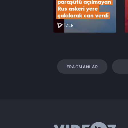
paraşütü açılmayan 
Rus askeri yere 
çakılarak can verdi
İZLE
FRAGMANLAR