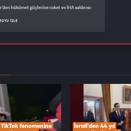
r’den hükümet güçlerine roket ve İHA saldırısı:
EOYU İZLE
in Konvoyu'na katılan Fransız aktivist Müslüman
EOYU İZLE
'den Ankara’nın Orta Doğu hamlelerine yakın
j
EOYU İZLE
TikTok fenomenine 
İsrail'den 44 yıl 