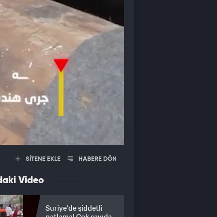
SİTENE EKLE
HABERE DÖN
daki Video
Suriye'de şiddetli
patlama! Çok sayıda