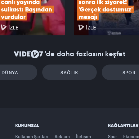
canlı yayında 
sonra ilk ziyaret! 
suikast: Başından 
'Gerçek dostumuz' 
vurdular
mesajı
İZLE
İZLE
'de daha fazlasını keşfet
DÜNYA
SAĞLIK
SPOR
KURUMSAL
BAĞLANTILAR
Kullanım Şartları
Reklam
İletişim
Spor
Ekonom