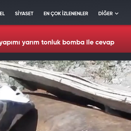
EL
SİYASET
EN ÇOK İZLENENLER
DİĞER
 yapımı yarım tonluk bomba ile cevap