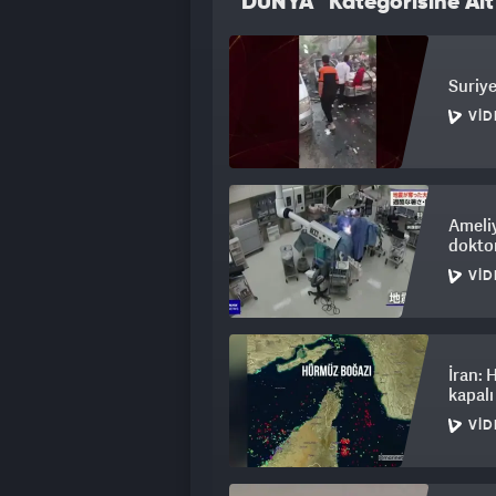
“DÜNYA” Kategorisine Ait
Suriye
VID
Ameli
doktor
VID
İran: 
kapalı
VID