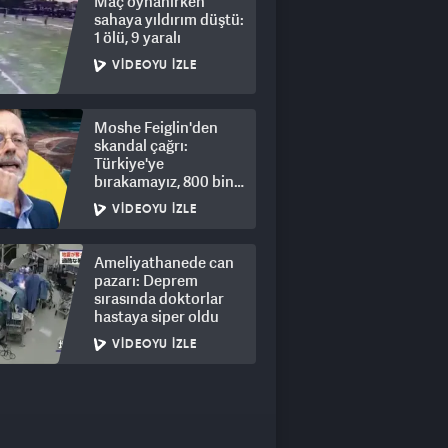
Maç oynanırken
sahaya yıldırım düştü:
1 ölü, 9 yaralı
VIDEOYU İZLE
Moshe Feiglin'den
skandal çağrı:
Türkiye'ye
bırakamayız, 800 bin
kişi için derhal sürgün!
VIDEOYU İZLE
Ameliyathanede can
pazarı: Deprem
sırasında doktorlar
hastaya siper oldu
VIDEOYU İZLE