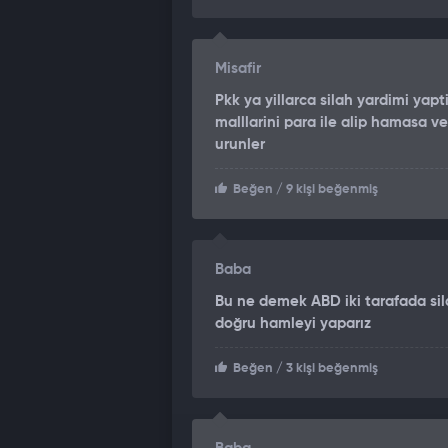
Misafir
Pkk ya yillarca silah yardimi yap
malllarini para ile alip hamasa v
urunler
Beğen
/ 9 kişi beğenmiş
Baba
Bu ne demek ABD iki tarafada sil
doğru hamleyi yaparız
Beğen
/ 3 kişi beğenmiş