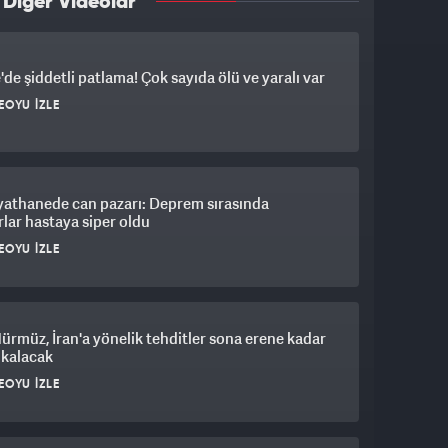
 Diğer Videolar
'de şiddetli patlama! Çok sayıda ölü ve yaralı var
EOYU İZLE
yathanede can pazarı: Deprem sırasında
lar hastaya siper oldu
EOYU İZLE
Hürmüz, İran'a yönelik tehditler sona erene kadar
 kalacak
EOYU İZLE