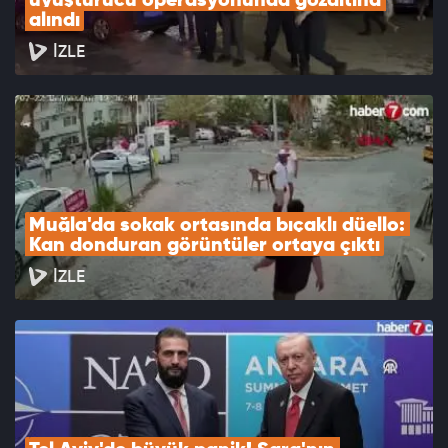
uyuşturucu operasyonunda gözaltına 
alındı
İZLE
Muğla'da sokak ortasında bıçaklı düello: 
Kan donduran görüntüler ortaya çıktı
İZLE