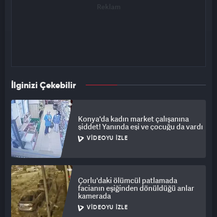
İlginizi Çekebilir
Konya'da kadın market çalışanına
şiddet! Yanında eşi ve çocuğu da vardı
VIDEOYU İZLE
Çorlu'daki ölümcül patlamada
facianın eşiğinden dönüldüğü anlar
kamerada
VIDEOYU İZLE