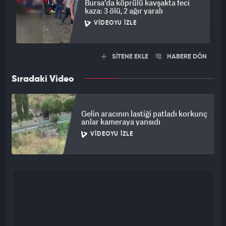
Bursa'da köprülü kavşakta feci
kaza: 3 ölü, 2 ağır yaralı
VIDEOYU İZLE
SİTENE EKLE
HABERE DÖN
Sıradaki Video
Gelin aracının lastiği patladı korkunç
anlar kameraya yansıdı
VIDEOYU İZLE