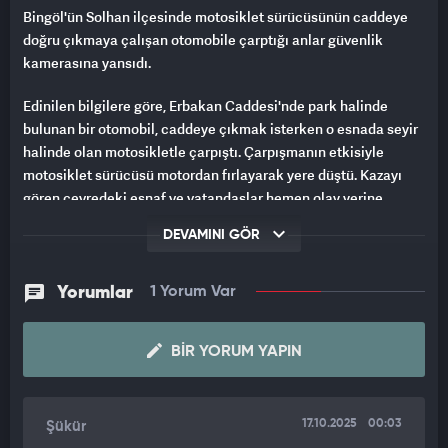
Bingöl'ün Solhan ilçesinde motosiklet sürücüsünün caddeye
doğru çıkmaya çalışan otomobile çarptığı anlar güvenlik
kamerasına yansıdı.
Edinilen bilgilere göre, Erbakan Caddesi'nde park halinde
bulunan bir otomobil, caddeye çıkmak isterken o esnada seyir
halinde olan motosikletle çarpıştı. Çarpışmanın etkisiyle
motosiklet sürücüsü motordan fırlayarak yere düştü. Kazayı
gören çevredeki esnaf ve vatandaşlar hemen olay yerine
koşarak yaralı sürücüye yardım etti.
DEVAMINI GÖR
Kaza anı, bölgedeki bir iş yerinin güvenlik kamerasına saniye
saniye yansıdı. Olay yerine ihbar üzerine polis ve sağlık ekipleri
Yorumlar
1 Yorum Var
sevk edildi. İlk müdahalesi olay yerinde yapılan motosiklet
sürücüsünün sağlık durumunun iyi olduğu öğrenildi.
BIR YORUM YAPIN
17.10.2025
00:03
Şükür