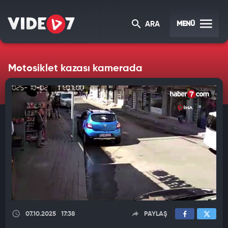
MENÜ
ARA
Motosiklet kazası kamerada
07.10.2025
17:38
PAYLAŞ