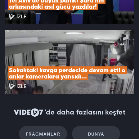
Tel Aviv'de büyük panik! Şara'nın 
arkasındaki asıl gücü yazdılar!
İZLE
Sokaktaki kavga perdecide devam etti o 
anlar kameralara yansıdı...
İZLE
'de daha fazlasını keşfet
FRAGMANLAR
DÜNYA