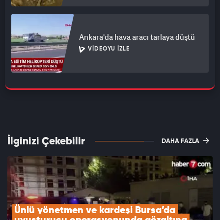
Ankara'da hava aracı tarlaya düştü
VIDEOYU İZLE
İlginizi Çekebilir
DAHA FAZLA
Ünlü yönetmen ve kardeşi Bursa’da 