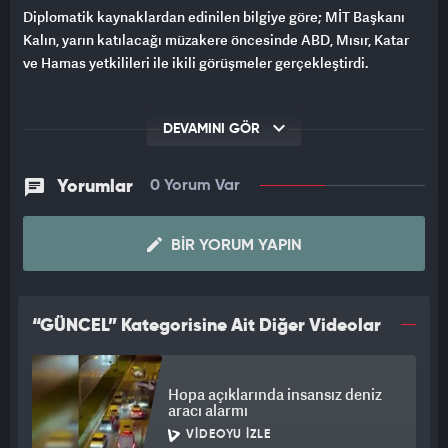
Diplomatik kaynaklardan edinilen bilgiye göre; MİT Başkanı
Kalın, yarın katılacağı müzakere öncesinde ABD, Mısır, Katar
ve Hamas yetkilileri ile ikili görüşmeler gerçekleştirdi.
DEVAMINI GÖR
Yorumlar
0 Yorum Var
BIR YORUM YAPIN
“GÜNCEL” Kategorisine Ait Diğer Videolar
Hopa açıklarında insansız deniz
aracı alarmı
VIDEOYU İZLE