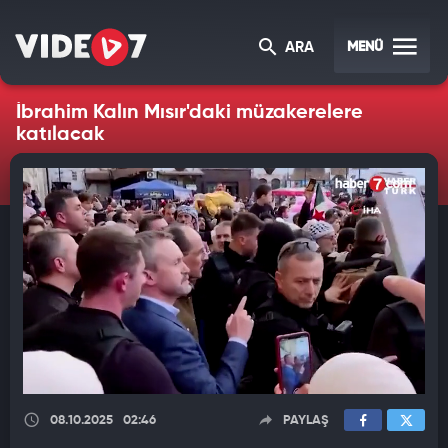
MENÜ
ARA
İbrahim Kalın Mısır'daki müzakerelere
katılacak
08.10.2025
02:46
PAYLAŞ