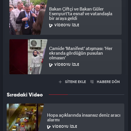
Bakan Çiftçi ve Bakan Güler
Esenyurt'ta esnaf ve vatandaşla
bir araya geldi
VIDEOYU İZLE
Camide 'Manifest' atışması: 'Her
ekranda gördüğün pusulan
olmasın'
VIDEOYU İZLE
SİTENE EKLE
HABERE DÖN
Sıradaki Video
Hopa açıklarında insansız deniz aracı
alarmı
VIDEOYU İZLE