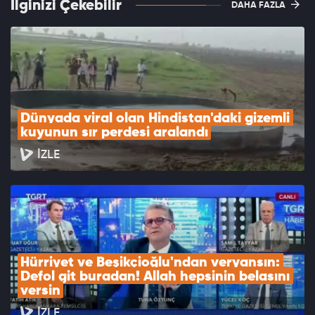
İlginizi Çekebilir
DAHA FAZLA
Dünyada viral olan Hindistan'daki gizemli 
kuyunun sır perdesi aralandı
İZLE
Hürriyet ve Beşikçioğlu'ndan veryansın: 
Defol git buradan! Allah hepsinin belasını 
versin
İZLE