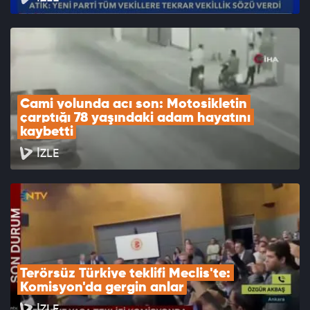
Cami yolunda acı son: Motosikletin 
çarptığı 78 yaşındaki adam hayatını 
kaybetti
İZLE
Terörsüz Türkiye teklifi Meclis'te: 
Komisyon'da gergin anlar
İZLE