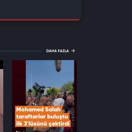
DAHA FAZLA
Mohamed Salah 
taraftarlar buluştu 
ilk 3'lüsünü çektirdi