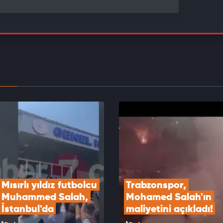
Şimşek: Yüksek katma değerli üretimi
klemeyi sürdüreceğiz
EOYU İZLE
aş Alexander Sörloth için gözünü kararttı!
EOYU İZLE
Mısırlı yıldız futbolcu 
Trabzonspor, 
Muhammed Salah, 
Mohamed Salah'ın 
İstanbul'da
maliyetini açıkladı!