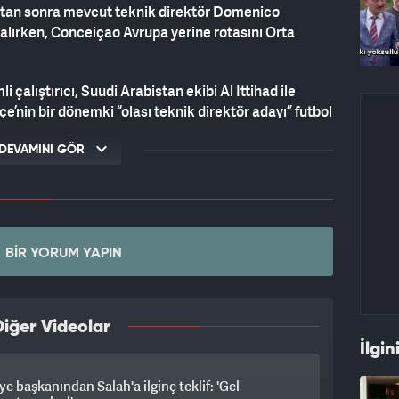
ktan sonra mevcut teknik direktör Domenico
alırken, Conceiçao Avrupa yerine rotasını Orta
i çalıştırıcı, Suudi Arabistan ekibi Al Ittihad ile
’nin bir dönemki “olası teknik direktör adayı” futbol
vam edecek.
DEVAMINI GÖR
BIR YORUM YAPIN
iğer Videolar
İlgin
ye başkanından Salah'a ilginç teklif: 'Gel