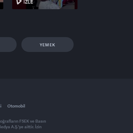
İZLE
YEMEK
i
Otomobil
toğrafların FSEK ve Basın
ya A.Ş.'ye aittir. İzin