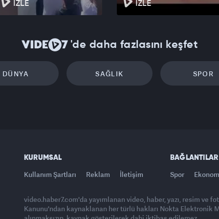
İZLE
İZLE
'de daha fazlasını keşfet
DÜNYA
SAĞLIK
SPOR
KURUMSAL
BAĞLANTILAR
Kullanım Şartları
Reklam
İletişim
Spor
Ekonom
video.haber7.com'da yayımlanan video, haber, yazı, resim ve fo
Kanunu'ndan kaynaklanan her türlü hakları Nokta Elektronik Med
alınmaksızın, kaynak gösterilerek dahi iktibas edilemez.