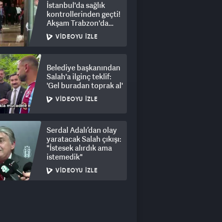
İstanbul'da sağlık
kontrollerinden geçti!
Akşam Trabzon'da
olacak
VIDEOYU İZLE
Belediye başkanından
Salah'a ilginç teklif:
'Gel buradan toprak al'
VIDEOYU İZLE
Serdal Adalı’dan olay
yaratacak Salah çıkışı:
"İstesek alırdık ama
istemedik"
VIDEOYU İZLE