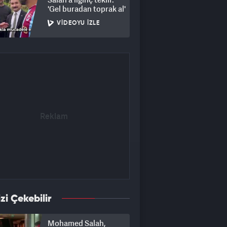
'Gel buradan toprak al'
VIDEOYU İZLE
izi Çekebilir
Mohamed Salah,