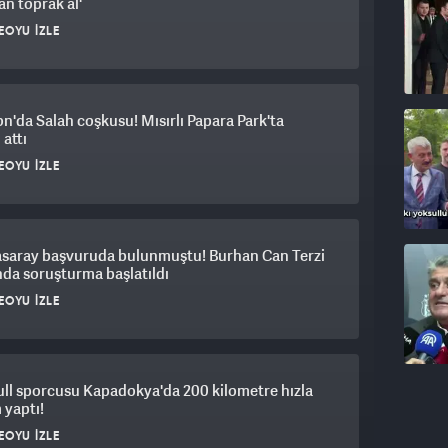
n toprak al'
EOYU İZLE
n'da Salah coşkusu! Mısırlı Papara Park'ta
 attı
EOYU İZLE
asaray başvuruda bulunmuştu! Burhan Can Terzi
da soruşturma başlatıldı
EOYU İZLE
ll sporcusu Kapadokya'da 200 kilometre hızla
 yaptı!
EOYU İZLE