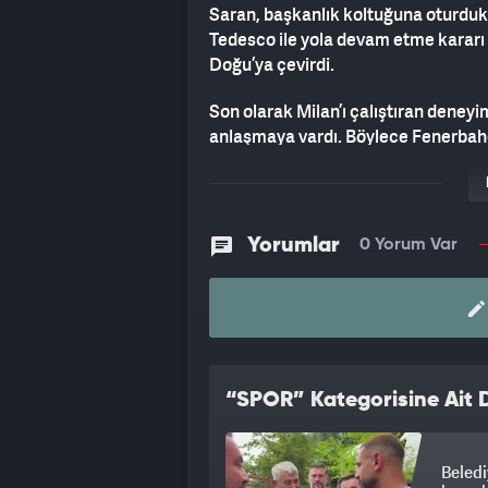
Saran, başkanlık koltuğuna oturdu
Tedesco ile yola devam etme kararı 
Doğu’ya çevirdi.
Son olarak Milan’ı çalıştıran deneyiml
anlaşmaya vardı. Böylece Fenerbahçe
kariyerine Arap Yarımadası’nda de
Yorumlar
0 Yorum Var
“SPOR” Kategorisine Ait D
Beledi