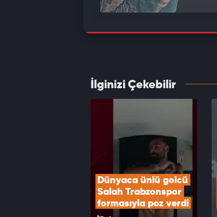
Bakan 
deste
VID
İlginizi Çekebilir
Beşikt
VID
Dünyaca ünlü golcü 
Salah Trabzonspor 
formasıyla poz verdi