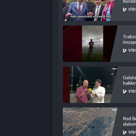
burada
VID
Trabzo
imzayı
VID
Galat
hakkın
VID
Red Bu
slalom
VID