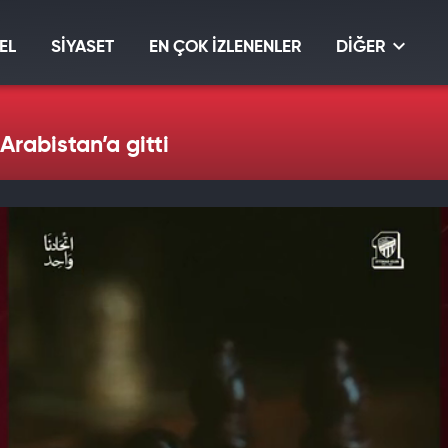
EL
SİYASET
EN ÇOK İZLENENLER
DİĞER
rabistan’a gitti