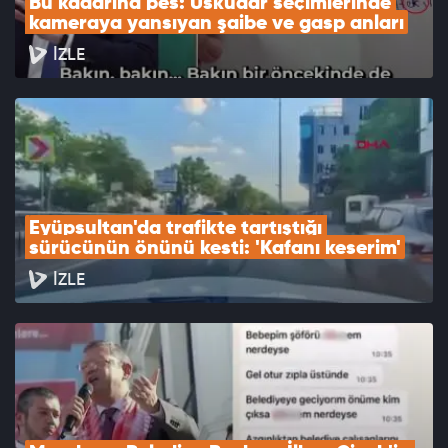
Bu kadarına pes: Üsküdar seçimlerinde 
kameraya yansıyan şaibe ve gasp anları
İZLE
Eyüpsultan'da trafikte tartıştığı 
sürücünün önünü kesti: 'Kafanı keserim'
İZLE