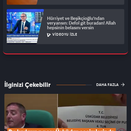
Hürriyet ve Beşikçioğlu'ndan
veryansın: Defol git buradan! Allah
hepsinin belasını versin
VIDEOYU İZLE
İlginizi Çekebilir
DAHA FAZLA