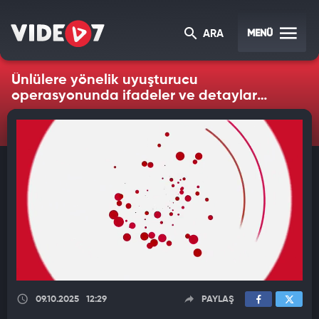
MENÜ
ARA
Ünlülere yönelik uyuşturucu
operasyonunda ifadeler ve detaylar
ortaya çıktı
09.10.2025
12:29
PAYLAŞ