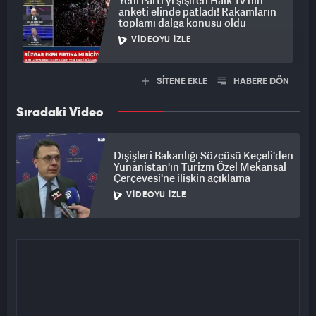
Yeni Parti'yi şişiren Halk Tv'nin
anketi elinde patladı! Rakamların
toplamı dalga konusu oldu
VIDEOYU İZLE
SİTENE EKLE
HABERE DÖN
Sıradaki Video
Dışişleri Bakanlığı Sözcüsü Keçeli'den
Yunanistan'ın Turizm Özel Mekansal
Çerçevesi'ne ilişkin açıklama
VIDEOYU İZLE