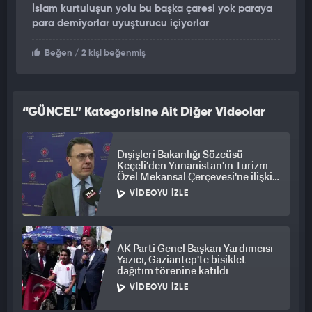
İslam kurtuluşun yolu bu başka çaresi yok paraya
para demiyorlar uyuşturucu içiyorlar
Beğen
/ 2 kişi beğenmiş
“GÜNCEL” Kategorisine Ait Diğer Videolar
Dışişleri Bakanlığı Sözcüsü
Keçeli'den Yunanistan'ın Turizm
Özel Mekansal Çerçevesi'ne ilişkin
açıklama
VIDEOYU İZLE
AK Parti Genel Başkan Yardımcısı
Yazıcı, Gaziantep'te bisiklet
dağıtım törenine katıldı
VIDEOYU İZLE