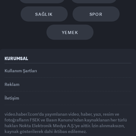
SAĞLIK
SPOR
YEMEK
KURUMSAL
Kullanım Şartları
Reklam
İletişim
video.haber7.com'da yayımlanan video, haber, yazı, resim ve
fotoğrafların FSEK ve Basın Kanunu'ndan kaynaklanan her türlü
hakları Nokta Elektronik Medya A.Ş.'ye aittir. İzin alınmaksızın,
kaynak gösterilerek dahi iktibas edilemez.