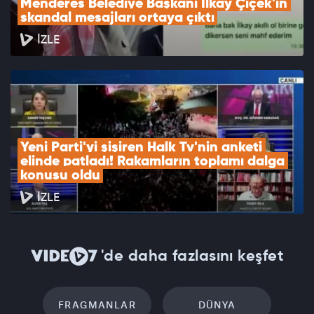
Menderes Belediye Başkanı İlkay Çiçek'in 
skandal mesajları ortaya çıktı
İZLE
Yeni Parti'yi şişiren Halk Tv'nin anketi 
elinde patladı! Rakamların toplamı dalga 
konusu oldu
İZLE
'de daha fazlasını keşfet
FRAGMANLAR
DÜNYA