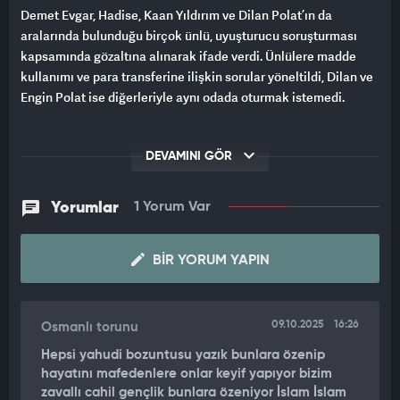
Demet Evgar, Hadise, Kaan Yıldırım ve Dilan Polat’ın da
aralarında bulunduğu birçok ünlü, uyuşturucu soruşturması
kapsamında gözaltına alınarak ifade verdi. Ünlülere madde
kullanımı ve para transferine ilişkin sorular yöneltildi, Dilan ve
Engin Polat ise diğerleriyle aynı odada oturmak istemedi.
DEVAMINI GÖR
Yorumlar
1 Yorum Var
BIR YORUM YAPIN
09.10.2025
16:26
Osmanlı torunu
Hepsi yahudi bozuntusu yazık bunlara özenip
hayatını mafedenlere onlar keyif yapıyor bizim
zavallı cahil gençlik bunlara özeniyor İslam İslam