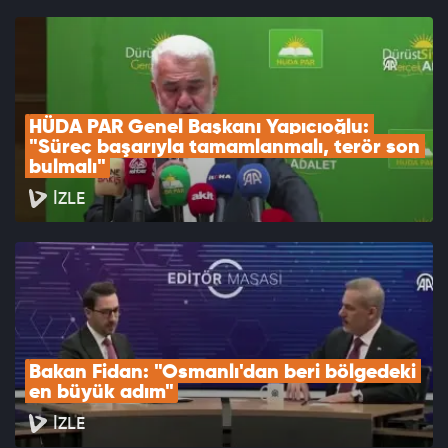
HÜDA PAR Genel Başkanı Yapıcıoğlu: 
"Süreç başarıyla tamamlanmalı, terör son 
bulmalı"
İZLE
Bakan Fidan: "Osmanlı'dan beri bölgedeki 
en büyük adım"
İZLE