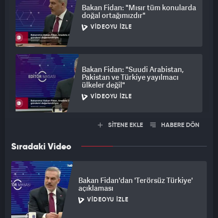
Bakan Fidan: "Mısır tüm konularda
doğal ortağımızdır"
VIDEOYU İZLE
Bakan Fidan: "Suudi Arabistan,
Pakistan ve Türkiye yayılmacı
ülkeler değil"
VIDEOYU İZLE
SİTENE EKLE
HABERE DÖN
Sıradaki Video
Bakan Fidan'dan 'Terörsüz Türkiye'
açıklaması
VIDEOYU İZLE