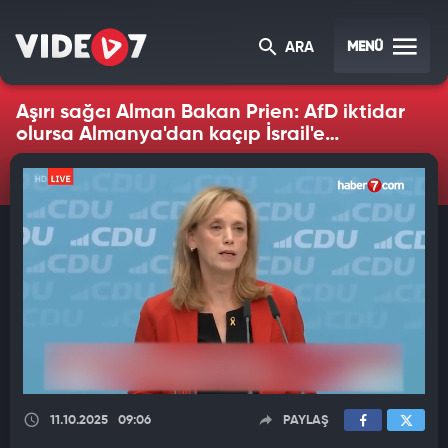
MENÜ
ARA
Aşırı sağcı Alman Bakan Prien: AfD iktidar
olursa Almanya'dan kaçıp İsrail'e
yerleşirim
11.10.2025
09:06
PAYLAŞ