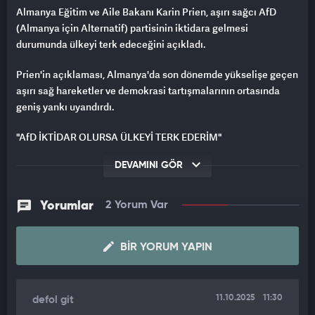
Almanya Eğitim ve Aile Bakanı Karin Prien, aşırı sağcı AfD
(Almanya için Alternatif) partisinin iktidara gelmesi
durumunda ülkeyi terk edeceğini açıkladı.
Prien'in açıklaması, Almanya'da son dönemde yükselişe geçen
aşırı sağ hareketler ve demokrasi tartışmalarının ortasında
geniş yankı uyandırdı.
"AfD İKTİDAR OLURSA ÜLKEYİ TERK EDERİM"
Hristiyan Demokrat Birlik (CDU) partisi üyesi olan Prien,
DEVAMINI GÖR
yaptığı açıklamada AfD'nin savunduğu değerlerin "özgürlükçü
ve demokratik bir toplumla bağdaşmadığını"
Yorumlar
2 Yorum Var
belirterek, "AfD'nin yönettiği bir Almanya'da yaşamak
istemem. Böyle bir durumda ülkeyi terk etmeyi
düşünürüm." ifadelerini kullandı.
BIR YORUM YAPIN
Prien, ayrıca Yahudi kimliği nedeniyle AfD'nin söylem ve
politikalarının kendisinde derin endişe yarattığını vurguladı.
11.10.2025
11:30
defol git
Bakan, partinin söylemlerinin yalnızca göçmenlere değil,