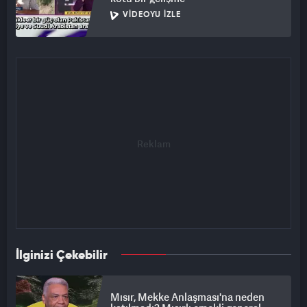
VIDEOYU İZLE
İlginizi Çekebilir
Mısır, Mekke Anlaşması'na neden