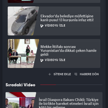
Ekvador'da belediye müfettişine
kanlı pusu! 13 kurşunla infaz etti!
VIDEOYU İZLE
Mekke İttifakı sonrası
Yunanistan'da dikkat çeken hamle
geldi
VIDEOYU İZLE
SİTENE EKLE
HABERE DÖN
Sıradaki Video
İsrail Diaspora Bakanı Chikli: Türkiye
ile birlikte hareket etmeleri İsrail için
kötü bir gelişme