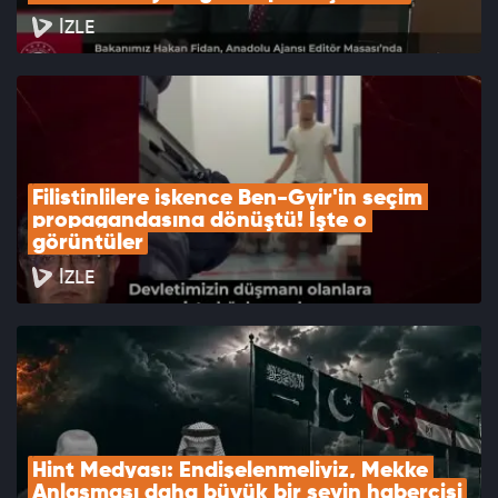
İZLE
Filistinlilere işkence Ben-Gvir'in seçim 
propagandasına dönüştü! İşte o 
görüntüler
İZLE
Hint Medyası: Endişelenmeliyiz, Mekke 
Anlaşması daha büyük bir şeyin habercisi