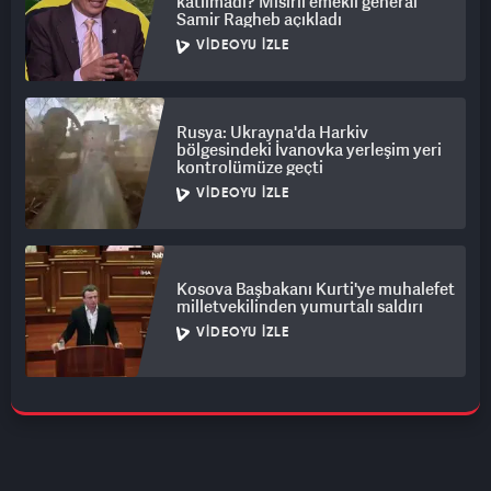
katılmadı? Mısırlı emekli general
Samir Ragheb açıkladı
VIDEOYU İZLE
Rusya: Ukrayna'da Harkiv
bölgesindeki İvanovka yerleşim yeri
kontrolümüze geçti
VIDEOYU İZLE
Kosova Başbakanı Kurti'ye muhalefet
milletvekilinden yumurtalı saldırı
VIDEOYU İZLE