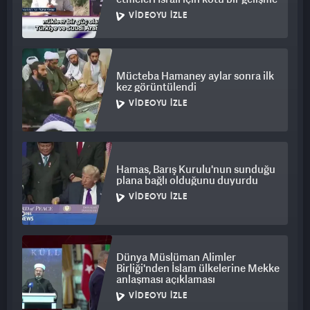
üzerlerine tükürülüyor, saldırıya uğruyorlar." dedi.
VIDEOYU İZLE
Mücteba Hamaney aylar sonra ilk
kez görüntülendi
VIDEOYU İZLE
Hamas, Barış Kurulu'nun sunduğu
plana bağlı olduğunu duyurdu
VIDEOYU İZLE
Dünya Müslüman Alimler
Birliği'nden İslam ülkelerine Mekke
anlaşması açıklaması
VIDEOYU İZLE