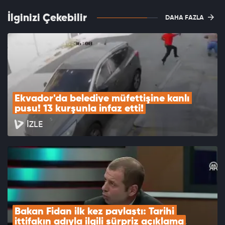
İlginizi Çekebilir
DAHA FAZLA
Ekvador'da belediye müfettişine kanlı 
pusu! 13 kurşunla infaz etti!
İZLE
Bakan Fidan ilk kez paylaştı: Tarihi 
ittifakın adıyla ilgili sürpriz açıklama