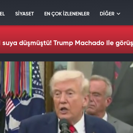
EL
SİYASET
EN ÇOK İZLENENLER
DİĞER
i suya düşmüştü! Trump Machado ile görüş