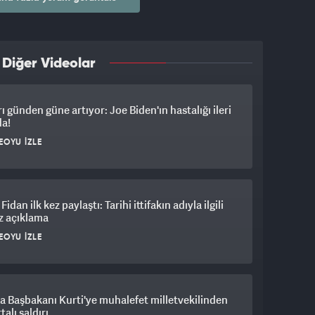
şmadığını söyledi. Muhalefet lideri, ödülü kabul
ği gibi, ödülü Trump'a ithaf ettiğini dile getirdi.
 Diğer Videolar
rı günden güne artıyor: Joe Biden'ın hastalığı ileri
da!
EOYU İZLE
idan ilk kez paylaştı: Tarihi ittifakın adıyla ilgili
z açıklama
EOYU İZLE
 Başbakanı Kurti'ye muhalefet milletvekilinden
alı saldırı