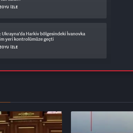
EOYU İZLE
: Ukrayna'da Harkiv bölgesindeki İvanovka
im yeri kontrolümüze geçti
EOYU İZLE
an Hürmüz Boğazı için 6 şart: “ABD tutumunu
tirmezse açılmayacak”
EOYU İZLE
, ABD'den bağımsız İran'a saldıracak!
EOYU İZLE