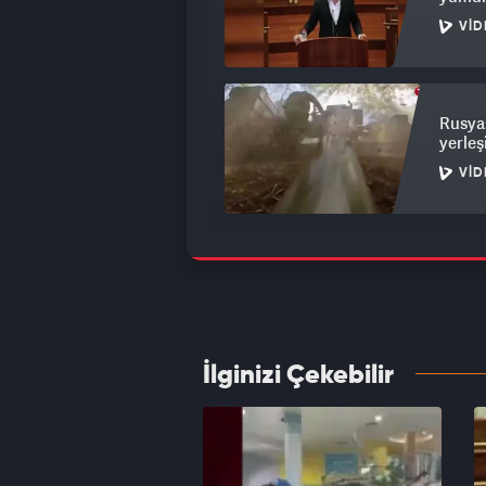
VID
Rusya
yerleş
VID
İran’d
değiş
VID
İlginizi Çekebilir
İsrail
VID