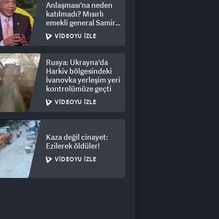
Anlaşması'na neden
katılmadı? Mısırlı
emekli general Samir
Ragheb açıkladı
VIDEOYU İZLE
Rusya: Ukrayna'da
Harkiv bölgesindeki
İvanovka yerleşim yeri
kontrolümüze geçti
VIDEOYU İZLE
Kaza değil cinayet:
Ezilerek öldüler!
VIDEOYU İZLE