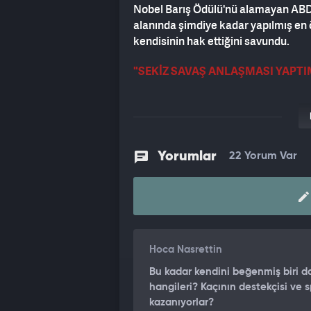
Nobel Barış Ödülü'nü alamayan ABD
alanında şimdiye kadar yapılmış en 
kendisinin hak ettiğini savundu.
"SEKİZ SAVAŞ ANLAŞMASI YAPTI
Yaptığı anlaşmalarla milyonlarca in
sözlerine şöyle devam etti:
"Ben sekiz anlaşma yaptım, savaş an
Yorumlar
22 Yorum Var
insan öldürüldü. Biri 34 yıl sürdü. Biri 
Aslında ikisi de yeni başlıyordu ama 
düşürüldü. Kötü bir olaydı. Ve bunu 
gümrük tarifelerinden bahsetti. Ded
büyük gümrük vergileri koyacağız. Ve 
nükleer güç oldular. Yani, bilirsiniz,
Hoca Nasrettin
Kongo ve Ruanda'ya bakın. On milyo
çözdük. Şu ana kadar toplam sekiz 
Bu kadar kendini beğenmiş biri 
hangileri? Kaçının destekçisi ve
İsrail'in de bir anlaşmayı imzaladığ
kazanıyorlar?