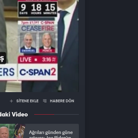
SİTENE EKLE
HABERE DÖN
daki Video
Ağrıları günden güne
artıyor: Joe Biden'ın