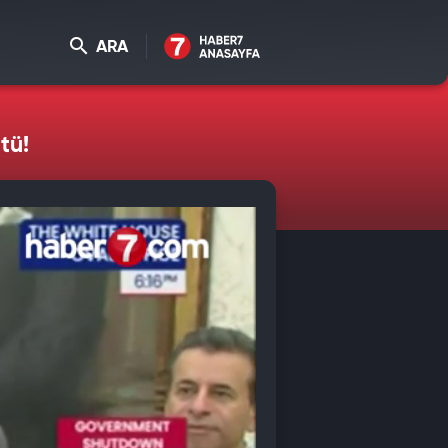
ARA
tü!