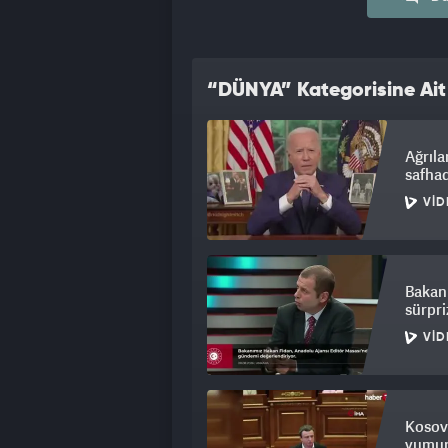
ancak görüşmenin ayrıntılarını payla
ederken yaptığı paylaşımda da belirtti
“DÜNYA” Kategorisine Ait
Ağrıla
safha
VID
Bakan F
sürpri
VID
Kosova
yumurt