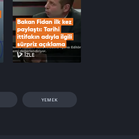
Bakan Fidan ilk kez 
paylaştı: Tarihi 
ittifakın adıyla ilgili 
sürpriz açıklama
İZLE
YEMEK