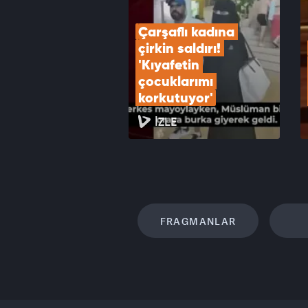
Çarşaflı kadına 
çirkin saldırı! 
'Kıyafetin 
çocuklarımı 
korkutuyor'
İZLE
FRAGMANLAR