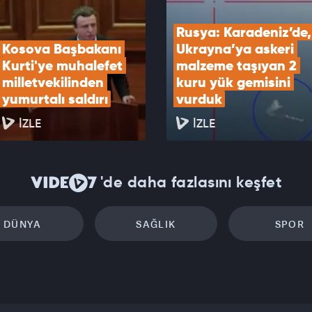
Rusya: Karadeniz’de, 
Kosova Başbakanı 
Ukrayna’ya askeri 
Kurti'ye muhalefet 
malzeme taşıyan 2 
milletvekilinden 
kuru yük gemisini 
yumurtalı saldırı
vurduk
İZLE
İZLE
'de daha fazlasını keşfet
DÜNYA
SAĞLIK
SPOR