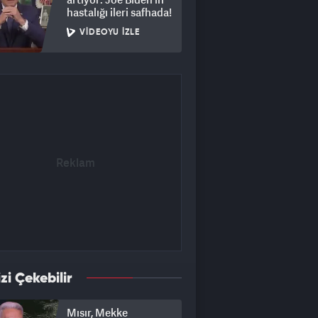
hastalığı ileri safhada!
VIDEOYU İZLE
izi Çekebilir
Mısır, Mekke