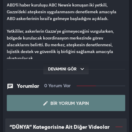
ABD'li haber kuruluşu ABC News’e konuşan iki yetkili,
Gazze’deki ateşkesin uygulanmasını denetlemek amacıyla
ABD askerlerinin İsrail’e gelmeye başladığını açıkladı.
Yetkililer, askerlerin Gazze’ye girmeyeceğini vurgularken,
bölgede kurulacak koordinasyon merkezinde görev
alacaklarını belirtti. Bu merkez, ateşkesin denetlenmesi,
lojistik destek ve güvenlik iş birliğini sağlamak amacıyla
oluşturulacak.
DEVAMINI GÖR
Açıklamalara göre, toplam 200 ABD askeri, ulaşım, planlama,
mühendislik, güvenlik ve lojistik gibi alanlarda uzman
personelden oluşuyor. Askerler; diğer ülkelerin temsilcileri,
Yorumlar
0 Yorum Var
özel sektör kuruluşları ve sivil toplum örgütleri ile koordineli
çalışacak.
BIR YORUM YAPIN
Ayrıca, ABD Merkez Kuvvetler Komutanlığı'nın (CENTCOM)
başındaki isim Amiral Brad Cooper’ın da İsrail’e ulaştığı
bildirildi. Cooper, bölgede görev yapacak Amerikan
“DÜNYA” Kategorisine Ait Diğer Videolar
birliklerinin denetimini üstlenecek.