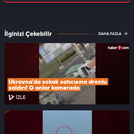
İlginizi Çekebilir
DAHA FAZLA
Ukrayna'da sokak satıcısına dronlu 
saldırı! O anlar kamerada
İZLE