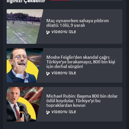
İlginizi Çekebilir
Maç oynanırken sahaya yıldırım
düştü: 1 ölü, 9 yaralı
VIDEOYU İZLE
Moshe Feiglin'den skandal çağrı:
Türkiye'ye bırakamayız, 800 bin kişi
için derhal sürgün!
VIDEOYU İZLE
Michael Rubin: Başıma 800 bin dolar
ödül koydular. Türkiye'yi bu
topraklardan kovun
VIDEOYU İZLE