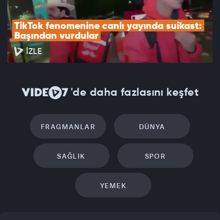
TikTok fenomenine canlı yayında suikast: 
Başından vurdular
İZLE
'de daha fazlasını keşfet
FRAGMANLAR
DÜNYA
SAĞLIK
SPOR
YEMEK