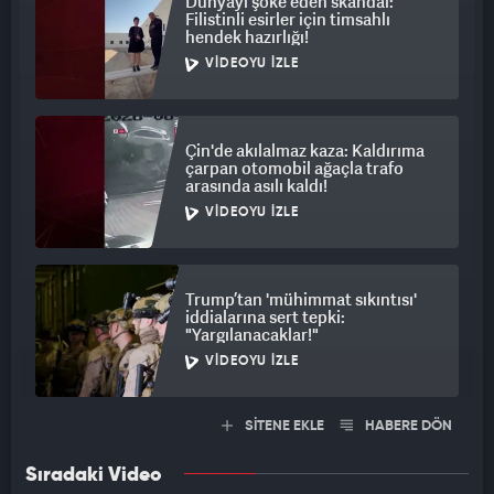
Dünyayı şoke eden skandal:
Filistinli esirler için timsahlı
hendek hazırlığı!
VIDEOYU İZLE
Çin'de akılalmaz kaza: Kaldırıma
çarpan otomobil ağaçla trafo
arasında asılı kaldı!
VIDEOYU İZLE
Trump’tan 'mühimmat sıkıntısı'
iddialarına sert tepki:
"Yargılanacaklar!"
VIDEOYU İZLE
SİTENE EKLE
HABERE DÖN
Sıradaki Video