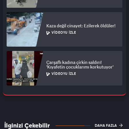
Kaza değil cinayet: Ezilerek öldüler!
VIDEOYU İZLE
Çarşaflı kadına çirkin saldırı!
'Kıyafetin çocuklarımı korkutuyor'
VIDEOYU İZLE
İlginizi Çekebilir
DAHA FAZLA