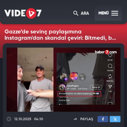
MENÜ
ARA
Gazze’de sevinç paylaşımına
Instagram'dan skandal çeviri: Bitmedi, bu
daha başlangıç!
12.10.2025
04:10
PAYLAŞ