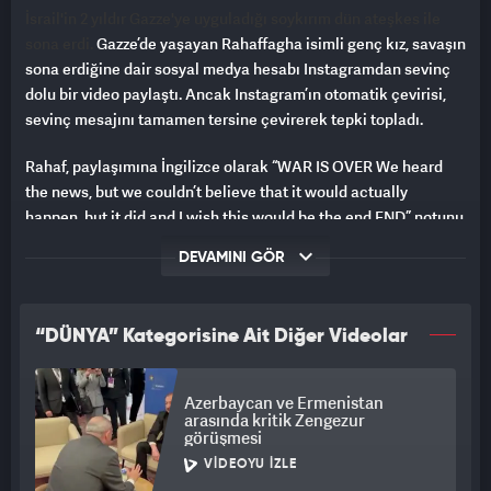
İsrail'in 2 yıldır Gazze'ye uyguladığı soykırım dün ateşkes ile
sona erdi.
Gazze’de yaşayan Rahaffagha isimli genç kız, savaşın
sona erdiğine dair sosyal medya hesabı Instagramdan sevinç
dolu bir video paylaştı. Ancak Instagram’ın otomatik çevirisi,
sevinç mesajını tamamen tersine çevirerek tepki topladı.
Rahaf, paylaşımına İngilizce olarak “WAR IS OVER We heard
the news, but we couldn’t believe that it would actually
happen, but it did and I wish this would be the end END” notunu
ekledi. Ancak Instagram’ın Türkçe çeviri sistemi, bu ifadeyi
DEVAMINI GÖR
skandal biçimde “Bitmedi tatlım, bu daha başlangıç” olarak
çevirirken yanına da İsrail bayrağı emojisi koydu.
“DÜNYA” Kategorisine Ait Diğer Videolar
KULLANICILAR TEPKİ GÖSTERDİ
Türkiye'de çeviriyi gören birçok kullanıcı Instagram’ı
Azerbaycan ve Ermenistan
duyarsızlık ve sorumsuzlukla suçladı.
arasında kritik Zengezur
görüşmesi
Artan tepkilerin ardından bu kez “TÜRKÇE ÇEVİRİ DÜZELSİN,
VIDEOYU İZLE
ANLAMINI DAHA İYİ İFADE EDELİM!” notunu ekleyerek çeviriyi