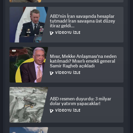
değiştirdi.
ABD'nin İran savaşında hesaplar
VİDEO VİRAL OLDU
tutmadı! İran savaşına üst düzey
itiraz geldi...
Reels videosuna kısa binlerce yorum yağdı ve o samimi anlar
VIDEOYU İZLE
milyonlarca kişi tarafından izlendi. Etkileşim rekorları kısan
video 2. günüde 107 milyon seyredilmeye ulaştı.
Mısır, Mekke Anlaşması'na neden
katılmadı? Mısırlı emekli general
Samir Ragheb açıkladı
VIDEOYU İZLE
ABD resmen duyurdu: 3 milyar
dolar yatırım yapacaklar!
VIDEOYU İZLE